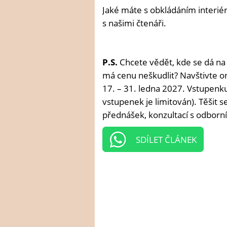
Jaké máte s obkládáním interié
s našimi čtenáři.
P.S.
Chcete vědět, kde se dá na
má cenu neškudlit? Navštivte on
17. – 31. ledna 2027. Vstupenku 
vstupenek je limitován). Těšit 
přednášek, konzultací s odborní
SDÍLET ČLÁNEK