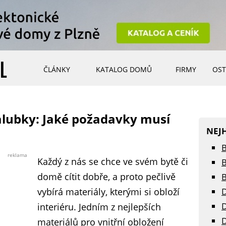
ČLÁNKY
KATALOG DOMŮ
FIRMY
OST
alubky: Jaké požadavky musí
NEJ
B
reklama
Každý z nás se chce ve svém bytě či
B
domě cítit dobře, a proto pečlivě
B
vybírá materiály, kterými si obloží
D
D
interiéru. Jedním z nejlepších
D
materiálů pro vnitřní obložení