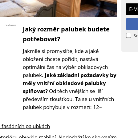
E-M
i
Foto:
©
reklama
Jaký rozměr palubek budete
Dřevostavitel
So
potřebovat?
Jakmile si promyslíte, kde a jaké
obložení chcete pořídit, nastává
optimální čas na výběr obkladových
palubek.
Jaké základní požadavky by
měly vnitřní obkladové palubky
splňovat?
Od těch vnějších se liší
především tloušťkou. Ta se u vnitřních
palubek pohybuje v rozmezí: 12–
 fasádních palubkách
interiéru obvykle stabilní. Nedochází ke skokovým