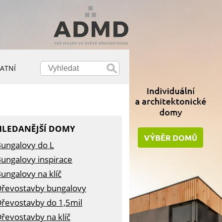
ATNÍ
HLEDANĚJŠÍ DOMY
ungalovy do L
ungalovy inspirace
ungalovy na klíč
řevostavby bungalovy
řevostavby do 1,5mil
řevostavby na klíč