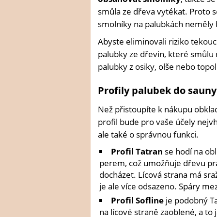
smůla ze dřeva vytékat. Proto s
smolníky na palubkách neměly 
Abyste eliminovali riziko tekou
palubky ze dřevin, které smůlu 
palubky z osiky, olše nebo topol
Profily palubek do sauny
Než přistoupíte k nákupu obkla
profil bude pro vaše účely nejv
ale také o správnou funkci.
Profil Tatran
se hodí na obl
perem, což umožňuje dřevu pra
docházet. Lícová strana má sraž
je ale více odsazeno. Spáry mezi
Profil Sofline
je podobný Ta
na lícové straně zaoblené, a to j