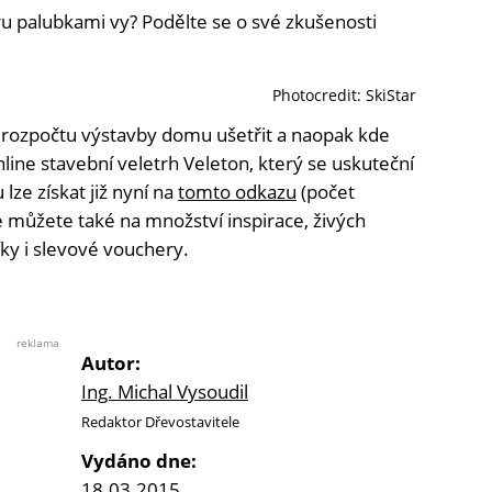
ru palubkami vy? Podělte se o své zkušenosti
Photocredit:
SkiStar
 rozpočtu výstavby domu ušetřit a naopak kde
line stavební veletrh Veleton, který se uskuteční
lze získat již nyní na
tomto odkazu
(počet
se můžete také na množství inspirace, živých
ky i slevové vouchery.
reklama
Autor:
Ing. Michal Vysoudil
Redaktor Dřevostavitele
Vydáno dne:
18.03.2015