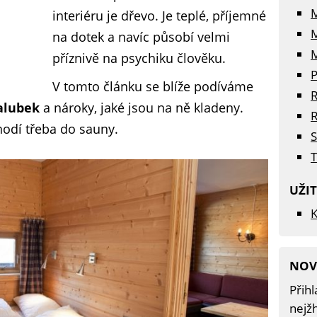
interiéru je dřevo. Je teplé, příjemné
na dotek a navíc působí velmi
M
příznivě na psychiku člověku.
P
V tomto článku se blíže podíváme
R
palubek
a nároky, jaké jsou na ně kladeny.
R
 hodí třeba do sauny.
S
T
UŽI
K
NOV
Přihl
nejžh