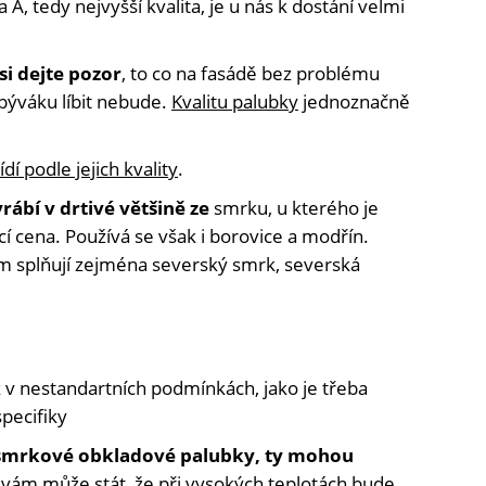
a A, tedy nejvyšší kvalita, je u nás k dostání velmi
si dejte pozor
, to co na fasádě bez problému
býváku líbit nebude.
Kvalitu palubky
jednoznačně
dí podle jejich kvality
.
rábí v drtivé většině ze
smrku, u kterého je
í cena. Používá se však i borovice a modřín.
om splňují zejména severský smrk, severská
 v nestandartních podmínkách, jako je třeba
specifiky
 smrkové obkladové palubky, ty mohou
e vám může stát, že při vysokých teplotách bude