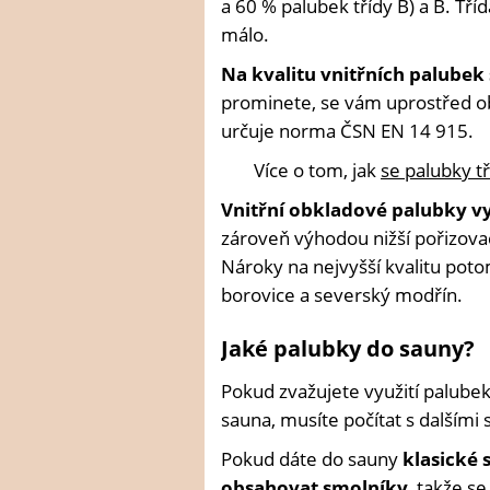
a 60 % palubek třídy B) a B. Tříd
málo.
Na kvalitu vnitřních palubek 
prominete, se vám uprostřed o
určuje norma ČSN EN 14 915.
Více o tom, jak
se palubky tří
Vnitřní obkladové palubky vy
zároveň výhodou nižší pořizovac
Nároky na nejvyšší kvalitu pot
borovice a severský modřín.
Jaké palubky do sauny?
Pokud zvažujete využití palubek
sauna, musíte počítat s dalšími 
Pokud dáte do sauny
klasické
obsahovat smolníky
, takže s