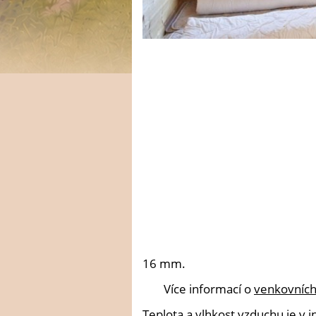
16 mm.
Více informací o
venkovních
Teplota a vlhkost vzduchu je v 