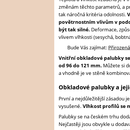
změnám těchto parametrů, a pr
tak náročná kritéria odolnosti.
V
povětrnostním vlivům v podo
být tak silné.
Deformace, způso
vlivem vlhkosti (sesychá, bobtná
Bude Vás zajímat:
Přirozená
Vnitřní obkladové palubky se
od 96 do 121 mm.
Můžete si d
a vhodně je ve stěně kombinovat
Obkladové palubky a jeji
První a nejdůležitější zásadou 
vysušené.
Vlhkost profilů se 
Palubky se na českém trhu dodáva
Nejčastěji jsou obvykle u dodav