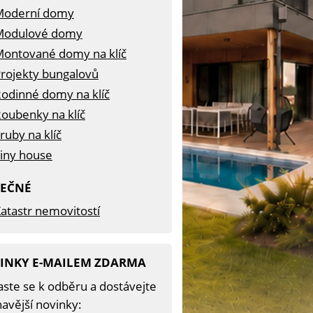
Moderní domy
Modulové domy
ontované domy na klíč
rojekty bungalovů
odinné domy na klíč
oubenky na klíč
ruby na klíč
iny house
TEČNÉ
atastr nemovitostí
INKY E-MAILEM ZDARMA
aste se k odběru a dostávejte
avější novinky: