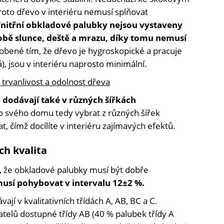
oto dřevo v interiéru nemusí splňovat
nitřní obkladové palubky nejsou vystaveny
bě slunce, deště a mrazu, díky tomu nemusí
bené tím, že dřevo je hygroskopické a pracuje
), jsou v interiéru naprosto minimální.
 trvanlivost a odolnost dřeva
 dodávají také v různých šířkách
o svého domu tedy vybrat z různých šířek
, čímž docílíte v interiéru zajímavých efektů.
ch kvalita
je, že obkladové palubky musí být dobře
musí pohybovat v intervalu 12±2 %.
jí v kvalitativních třídách A, AB, BC a C.
atelů dostupné třídy AB (40 % palubek třídy A