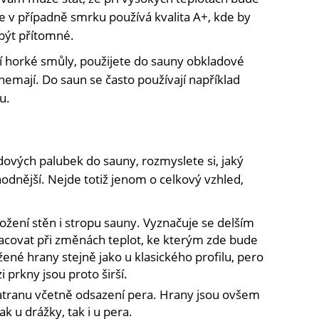
e v případně smrku používá kvalita A+, kde by
být přítomné.
cí horké smůly, použijete do sauny obkladové
nemají. Do saun se často používají například
u.
dových palubek do sauny, rozmyslete si, jaký
hodnější. Nejde totiž jenom o celkový vzhled,
ožení stěn i stropu sauny. Vyznačuje se delším
covat při změnách teplot, ke kterým zde bude
ené hrany stejně jako u klasického profilu, pero
 prkny jsou proto širší.
tranu včetně odsazení pera. Hrany jsou ovšem
ak u drážky, tak i u pera.