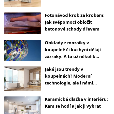
Fotonávod krok za krokem:
Jak svépomocí obložit
betonové schody dřevem
Obklady z mozaiky v
koupelně či kuchyni dělají
zázraky. A to už několik
století.
Jaké jsou trendy v
koupelnách? Moderní
technologie, ale i námi
oblíbené dřevo
Keramická dlažba v interiéru:
Kam se hodí a jak ji vybrat