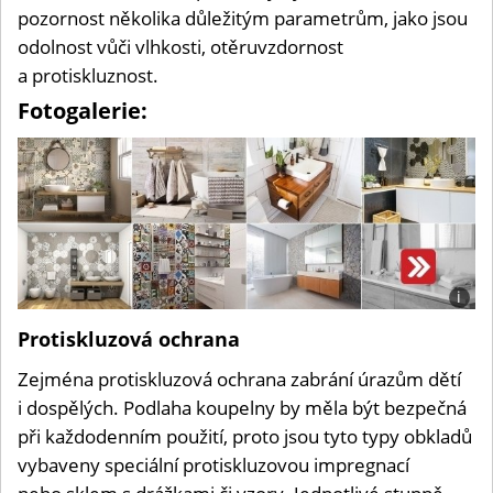
pozornost několika důležitým parametrům, jako jsou
odolnost vůči vlhkosti, otěruvzdornost
a protiskluznost.
Fotogalerie:
i
Foto:
Protiskluzová ochrana
Shutt
Archi
Mode
Zejména protiskluzová ochrana zabrání úrazům dětí
Home
i dospělých. Podlaha koupelny by měla být bezpečná
Decor
při každodenním použití, proto jsou tyto typy obkladů
Magaz
Milly
vybaveny speciální protiskluzovou impregnací