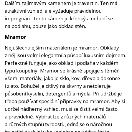
Dalším zajímavým kamenem je travertin. Ten má
atraktivní vzhled, ale vyžaduje pravidelnou
impregnaci. Tento kámen je křehký a nehodí se
na podlahu, pouze jako obklad stěn.
Mramor
Nejušlechtilejším materiálem je mramor. Obklady
z něj jsou velmi elegantní a působí luxusním dojmem.
Perfektně funguje jako obklad i podlaha v každém
typu koupelny. Mramor se krásně spojuje s téměř
všemi materiály, jako je sklo, kov, dřevo a dokonce
i zlato. Bohužel je citlivý na skvrny a netoleruje
působení kyselin, detergentů a mýdla. Při údržbě je
třeba používat speciální přípravky na mramor. Aby si
udržel nádherný vzhled, musí se čistit velmi často
a pravidelně. Vybírat lze z různých materiálů
a různých stupňů tvrdosti. Jedná se o náročnou
investici a tak jej v koupelnách neuvidíte často.