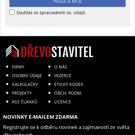
POŠLETE MI JE
Souhlas se zpracováním os. údajů
FIRMY
O NÁS
OSOBNÍ ÚDAJE
INZERCE
KALKULAČKY
ETICKÝ KODEX
PROJEKTY
OBCH. PODM.
RSS ČLÁNKŮ
LICENCE
NOVINKY E-MAILEM ZDARMA
Registrujte se k odběru novinek a zajímavostí ze světa
dřevostaveb.