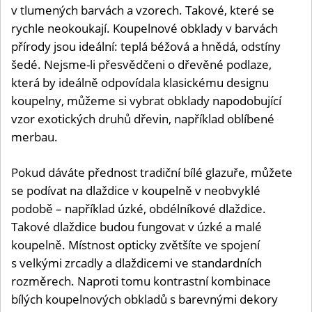
v tlumených barvách a vzorech. Takové, které se
rychle neokoukají. Koupelnové obklady v barvách
přírody jsou ideální: teplá béžová a hnědá, odstíny
šedé. Nejsme-li přesvědčeni o dřevěné podlaze,
která by ideálně odpovídala klasickému designu
koupelny, můžeme si vybrat obklady napodobující
vzor exotických druhů dřevin, například oblíbené
merbau.
Pokud dáváte přednost tradiční bílé glazuře, můžete
se podívat na dlaždice v koupelně v neobvyklé
podobě – například úzké, obdélníkové dlaždice.
Takové dlaždice budou fungovat v úzké a malé
koupelně. Místnost opticky zvětšíte ve spojení
s velkými zrcadly a dlaždicemi ve standardních
rozměrech. Naproti tomu kontrastní kombinace
bílých koupelnových obkladů s barevnými dekory