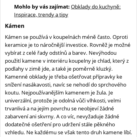
Mohlo by vás zajímat:
Obklady do kuchyně:
Inspirace, trendy a tipy
Kámen
Kámen se používá v koupelnách méně často. Oproti
keramice je to náročnější investice. Rovněž je možné
vybírat z celé řady odstínů a barev. Nevýhodou
použití kamene v interiéru koupelny je chlad, který z
podlahy v zimě jde, a také je poměrně kluzký.
Kamenné obklady je třeba ošetřovat přípravky ke
snížení nasákavosti, navíc se nehodí do sprchového
koutu. Nejpoužívanějším kamenem je žula. Je
univerzální, protože je odolná vůči vlhkosti, velmi
trvanlivá a na jejím povrchu se neobjeví žádné
zabarvení ani skvrny. A co víc, nevyžaduje žádné
dodatečné ošetření pro udržení stále pěkného
vzhledu. Ne každému se však tento druh kamene líbí.