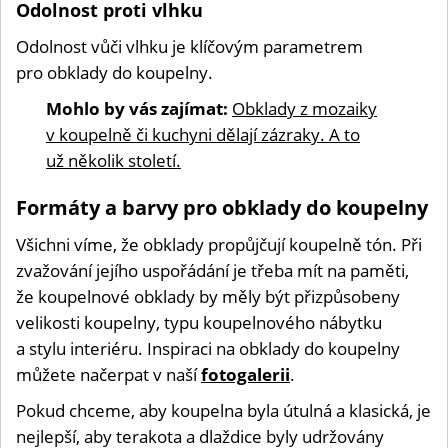
Odolnost proti vlhku
Odolnost vůči vlhku je klíčovým parametrem
pro obklady do koupelny.
Mohlo by vás zajímat:
Obklady z mozaiky
v koupelně či kuchyni dělají zázraky. A to
už několik století.
Formáty a barvy pro obklady do koupelny
Všichni víme, že obklady propůjčují koupelně tón. Při
zvažování jejího uspořádání je třeba mít na paměti,
že koupelnové obklady by měly být přizpůsobeny
velikosti koupelny, typu koupelnového nábytku
a stylu interiéru. Inspiraci na obklady do koupelny
můžete načerpat v naší
fotogalerii
.
Pokud chceme, aby koupelna byla útulná a klasická, je
nejlepší, aby terakota a dlaždice byly udržovány