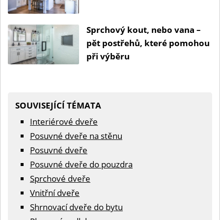
Sprchový kout, nebo vana –
pět postřehů, které pomohou
při výběru
SOUVISEJÍCÍ TÉMATA
Interiérové dveře
Posuvné dveře na stěnu
Posuvné dveře
Posuvné dveře do pouzdra
Sprchové dveře
Vnitřní dveře
Shrnovací dveře do bytu