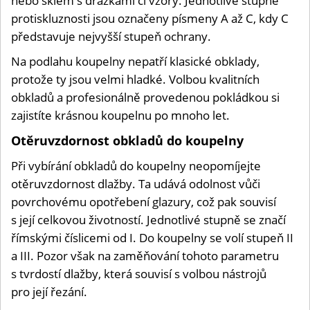
nebo sklem s drážkami či vzory. Jednotlivé stupně
protiskluznosti jsou označeny písmeny A až C, kdy C
představuje nejvyšší stupeň ochrany.
Na podlahu koupelny nepatří klasické obklady,
protože ty jsou velmi hladké. Volbou kvalitních
obkladů a profesionálně provedenou pokládkou si
zajistíte krásnou koupelnu po mnoho let.
Otěruvzdornost obkladů do koupelny
Při vybírání obkladů do koupelny neopomíjejte
otěruvzdornost dlažby. Ta udává odolnost vůči
povrchovému opotřebení glazury, což pak souvisí
s její celkovou životností. Jednotlivé stupně se značí
římskými číslicemi od I. Do koupelny se volí stupeň II
a III. Pozor však na zaměňování tohoto parametru
s tvrdostí dlažby, která souvisí s volbou nástrojů
pro její řezání.