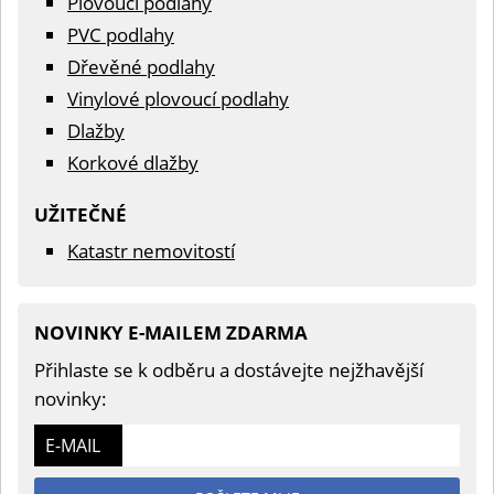
Plovoucí podlahy
PVC podlahy
Dřevěné podlahy
Vinylové plovoucí podlahy
Dlažby
Korkové dlažby
UŽITEČNÉ
Katastr nemovitostí
NOVINKY E-MAILEM ZDARMA
Přihlaste se k odběru a dostávejte nejžhavější
novinky:
E-MAIL