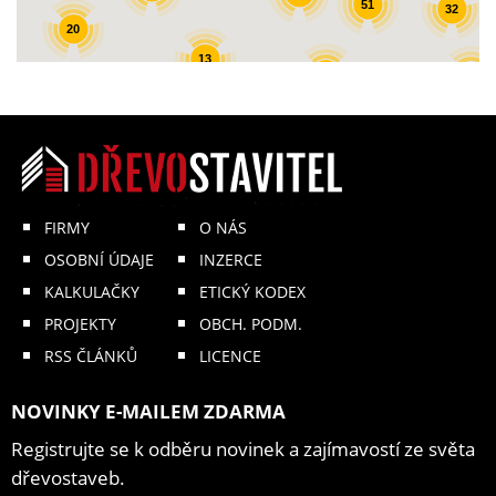
51
32
20
13
31
19
14
3
FIRMY
O NÁS
OSOBNÍ ÚDAJE
INZERCE
KALKULAČKY
ETICKÝ KODEX
PROJEKTY
OBCH. PODM.
RSS ČLÁNKŮ
LICENCE
NOVINKY E-MAILEM ZDARMA
Registrujte se k odběru novinek a zajímavostí ze světa
dřevostaveb.