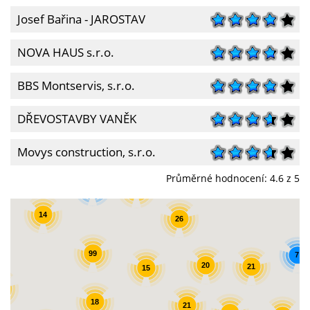
Josef Bařina - JAROSTAV
NOVA HAUS s.r.o.
BBS Montservis, s.r.o.
DŘEVOSTAVBY VANĚK
Movys construction, s.r.o.
Průměrné hodnocení:
4.6
z 5
7
32
14
26
99
7
20
21
15
3
18
21