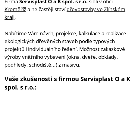
Firma
Servisplast O a K spol. s r.o.
sídlí v obci
Kroměříž
a nejčastěji staví
dřevostavby ve Zlínském
kraji
.
Nabízíme Vám návrh, projekce, kalkulace a realizace
ekologických dřevěných staveb podle typových
projektů i individuálního řešení. Možnost zakázkové
výroby vnitřního vybavení (okna, dveře, obklady,
podhledy, schodiště...) z masivu.
Vaše zkušenosti s firmou Servisplast O a K
spol. s r.o.: