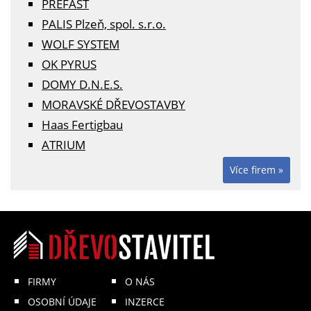
PREFAST
PALIS Plzeň, spol. s.r.o.
WOLF SYSTEM
OK PYRUS
DOMY D.N.E.S.
MORAVSKÉ DŘEVOSTAVBY
Haas Fertigbau
ATRIUM
Více firem »
FIRMY
O NÁS
OSOBNÍ ÚDAJE
INZERCE