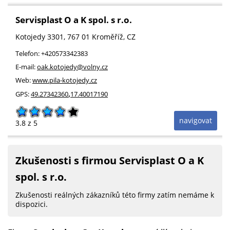
Servisplast O a K spol. s r.o.
Kotojedy 3301
, 767 01
Kroměříž
,
CZ
Telefon:
+420573342383
E-mail:
oak.kotojedy@volny.cz
Web:
www.pila-kotojedy.cz
,
GPS:
49.27342360
17.40017190
navigovat
3.8
z 5
Zkušenosti s firmou Servisplast O a K
spol. s r.o.
Zkušenosti reálných zákazníků této firmy zatím nemáme k
dispozici.