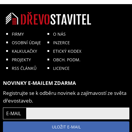
FIRMY
O NÁS
OSOBNÍ ÚDAJE
INZERCE
KALKULAČKY
ETICKÝ KODEX
PROJEKTY
OBCH. PODM.
RSS ČLÁNKŮ
LICENCE
NOVINKY E-MAILEM ZDARMA
Registrujte se k odběru novinek a zajímavostí ze světa
dřevostaveb.
E-MAIL
ULOŽIT E-MAIL