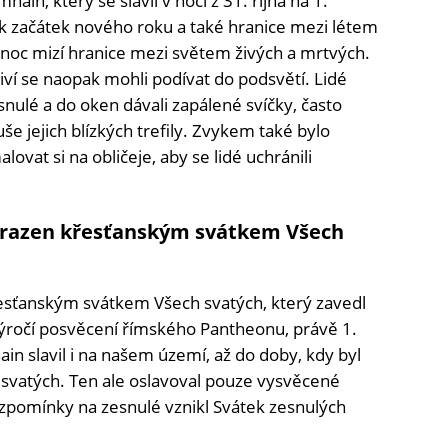
in, který se slavil v noci z 31. října na 1.
nak začátek nového roku a také hranice mezi létem
nu noc mizí hranice mezi světem živých a mrtvých.
 živí se naopak mohli podívat do podsvětí. Lidé
esnulé a do oken dávali zapálené svíčky, často
e jejich blízkých trefily. Zvykem také bylo
ovat si na obličeje, aby se lidé uchránili
hrazen křesťanským svátkem Všech
řesťanským svátkem Všech svatých, který zavedl
 výročí posvěcení římského Pantheonu, právě 1.
in slavil i na našem území, až do doby, kdy byl
svatých. Ten ale oslavoval pouze vysvěcené
vzpomínky na zesnulé vznikl Svátek zesnulých