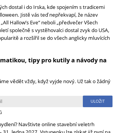
tých dostal i do Irska, kde spojením s tradicemi
loween. Jistě vás teď nepřekvapí, že název
„All Hallow’s Eve“ neboli „předvečer Všech
toletí společně s vystěhovalci dostal zvyk do USA,
opularitě a rozšířil se do všech anglicky mluvících
ematikou, tipy pro kutily a návody na
áme vědět vždy, když vyjde nový. Už tak o žádný
ULOŽIT
ů
bydlení? Navštivte online stavební veletrh
– 31. ledna 2027. Vstupenku lze získat již nyní na