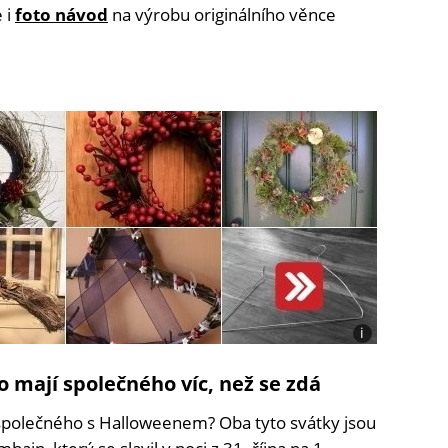
e i
foto návod
na výrobu originálního věnce
i
Foto:
Freepik,
 mají společného víc, než se zdá
footloosefloral
(Flickr),
 společného s Halloweenem? Oba tyto svátky jsou
jojo
77 (Flickr)