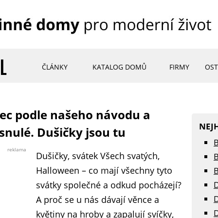
ČLÁNKY
KATALOG DOMŮ
FIRMY
OST
ec podle našeho návodu a
NEJ
nulé. Dušičky jsou tu
B
reklama
Dušičky, svátek Všech svatých,
B
Halloween – co mají všechny tyto
B
svátky společné a odkud pocházejí?
D
D
A proč se u nás dávají věnce a
D
květiny na hroby a zapalují svíčky,