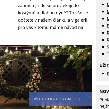
zatímco jinde se převlékají do
kostýmů a dlabou dýně? To vše se
M
dočtete v našem článku a v galerii
P
pro vás k tomu máme návod na
R
R
S
T
UŽI
K
NOV
»
VÍCE FOTOGRAFIÍ V GALERII
Přihl
nejžh