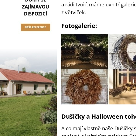
a rádi tvoří, máme uvnitř galeri
z větviček.
Fotogalerie:
Dušičky a Halloween toho
A co mají vlastně naše Dušičky