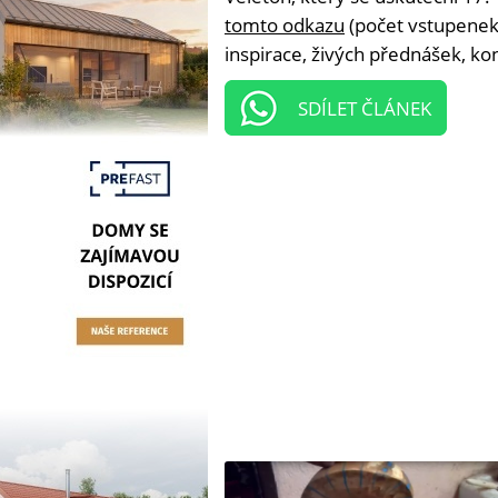
tomto odkazu
(počet vstupenek 
inspirace, živých přednášek, ko
SDÍLET ČLÁNEK