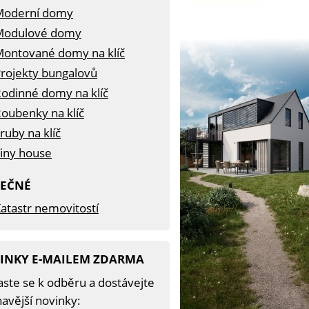
Moderní domy
Modulové domy
ontované domy na klíč
rojekty bungalovů
odinné domy na klíč
oubenky na klíč
ruby na klíč
iny house
TEČNÉ
atastr nemovitostí
INKY E-MAILEM ZDARMA
aste se k odběru a dostávejte
avější novinky: