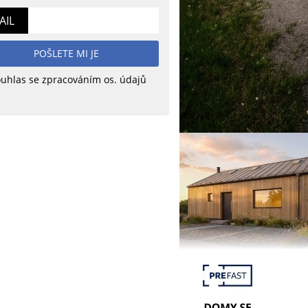
AIL
POŠLETE MI JE
uhlas se zpracováním os. údajů