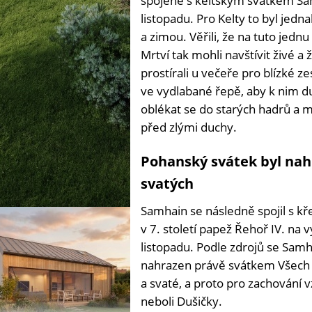
spojené s keltským svátkem Samha
listopadu. Pro Kelty to byl jed
a zimou. Věřili, že na tuto jed
Mrtví tak mohli navštívit živé a
prostírali u večeře pro blízké z
ve vydlabané řepě, aby k nim duš
oblékat se do starých hadrů a mal
před zlými duchy.
Pohanský svátek byl na
svatých
Samhain se následně spojil s k
v 7. století papež Řehoř IV. na
listopadu. Podle zdrojů se Samha
nahrazen právě svátkem Všech 
a svaté, a proto pro zachování 
neboli Dušičky.