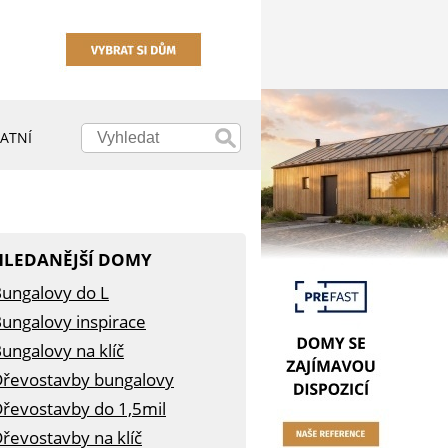
ATNÍ
HLEDANĚJŠÍ DOMY
ungalovy do L
ungalovy inspirace
ungalovy na klíč
řevostavby bungalovy
řevostavby do 1,5mil
řevostavby na klíč