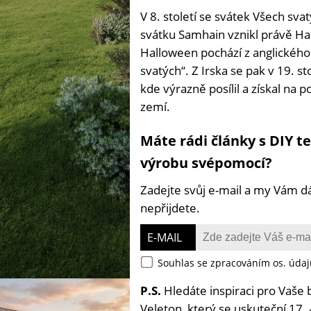
V 8. století se svátek Všech sva
svátku Samhain vznikl právě Hal
Halloween pochází z anglického 
svatých“. Z Irska se pak v 19. s
kde výrazně posílil a získal na p
zemí.
Máte rádi články s DIY t
výrobu svépomocí?
Zadejte svůj e-mail a my Vám d
nepřijdete.
E-MAIL
Souhlas se zpracováním os. údaj
P.S.
Hledáte inspiraci pro Vaše 
Veleton, který se uskuteční 17. 