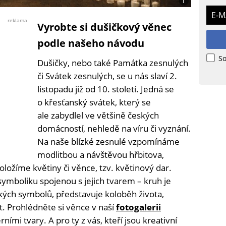
i
Foto:
E-M
Freepik
reklama
Vyrobte si dušičkový věnec
podle našeho návodu
So
Dušičky, nebo také Památka zesnulých
či Svátek zesnulých, se u nás slaví 2.
listopadu již od 10. století. Jedná se
o křesťanský svátek, který se
ale zabydlel ve většině českých
domácností, nehledě na víru či vyznání.
Na naše blízké zesnulé vzpomínáme
modlitbou a návštěvou hřbitova,
oložíme květiny či věnce, tzv. květinový dar.
ymboliku spojenou s jejich tvarem – kruh je
ckých symbolů, představuje koloběh života,
. Prohlédněte si věnce v naší
fotogalerii
rními tvary. A pro ty z vás, kteří jsou kreativní