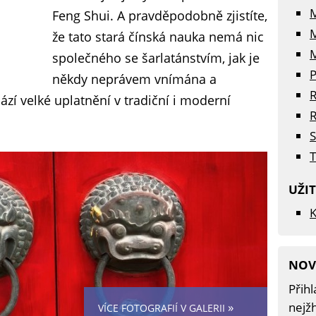
Feng Shui. A pravděpodobně zjistíte,
že tato stará čínská nauka nemá nic
M
společného se šarlatánstvím, jak je
P
někdy neprávem vnímána a
R
zí velké uplatnění v tradiční i moderní
R
S
T
UŽI
K
NOV
Přihl
»
nejžh
VÍCE FOTOGRAFIÍ V GALERII