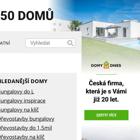
ATNÍ
HLEDANĚJŠÍ DOMY
ungalovy do L
ungalovy inspirace
ungalovy na klíč
řevostavby bungalovy
řevostavby do 1,5mil
řevostavby na klíč