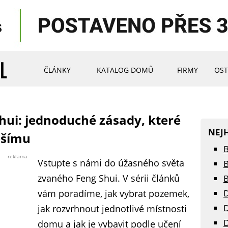
ČLÁNKY
KATALOG DOMŮ
FIRMY
OST
hui: jednoduché zásady, které
NEJ
pšímu
B
reklama
Vstupte s námi do úžasného světa
B
zvaného Feng Shui. V sérii článků
B
vám poradíme, jak vybrat pozemek,
D
D
jak rozvrhnout jednotlivé místnosti
D
domu a jak je vybavit podle učení