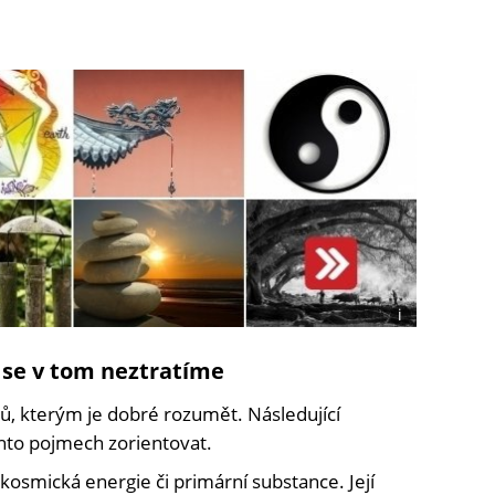
i
Foto:
Kayla
 se v tom neztratíme
Kozlowski,
Annie
mů, kterým je dobré rozumět. Následující
Spratt,
Gambar
hto pojmech zorientovat.
Rumah
+
 kosmická energie či primární substance. Její
Desain