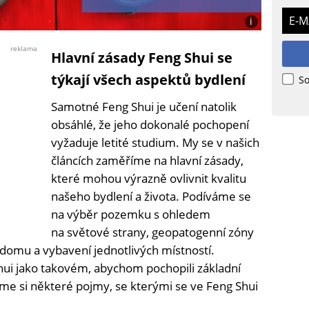
E-M
i
Foto:
Kayla
reklama
Hlavní zásady Feng Shui se
Kozlowski
týkají všech aspektů bydlení
So
Samotné Feng Shui je učení natolik
obsáhlé, že jeho dokonalé pochopení
vyžaduje letité studium. My se v našich
článcích zaměříme na hlavní zásady,
které mohou výrazně ovlivnit kvalitu
našeho bydlení a života. Podíváme se
na výběr pozemku s ohledem
na světové strany, geopatogenní zóny
í domu a vybavení jednotlivých místností.
ui jako takovém, abychom pochopili základní
líme si některé pojmy, se kterými se ve Feng Shui