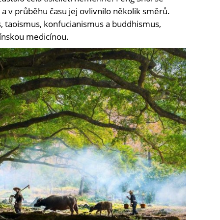
dé, a v průběhu času jej ovlivnilo několik směrů.
s, taoismus, konfucianismus a buddhismus,
 čínskou medicínou.