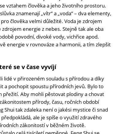
á se vztahem člověka a jeho životního prostoru.
lůvka znamenají „vítr“ a „voda“ – dva elementy,
u pro člověka velmi důležité. Voda je zdrojem
je zdrojem energie z nebes. Stejně tak ale oba
odobě povodní, divoké vody, vichřice apod.
dvě energie v rovnováze a harmonii, a tím zlepšit
teré se v čase vyvíjí
ili lidé v přirozeném souladu s přírodou a díky
ítit a pochopit spoustu přírodních jevů. Bylo to
 přežití. Aby mohli pěstovat plodiny a chovat
zákonitostem přírody, času, ročních období
ng Shui tak zdaleka není o jakési mystice či snad
 předpokládá, ale je spíše o využití zdravého
írodních zákonitostí v běžném životě.
ůstalo celá tisíciletí neměnné. Feng Shui se