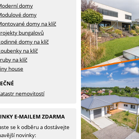
Moderní domy
Modulové domy
ontované domy na klíč
rojekty bungalovů
odinné domy na klíč
oubenky na klíč
ruby na klíč
iny house
TEČNÉ
atastr nemovitostí
INKY E-MAILEM ZDARMA
aste se k odběru a dostávejte
avější novinky: