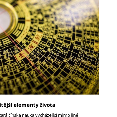
itější elementy života
 stará čínská nauka vycházející mimo jiné