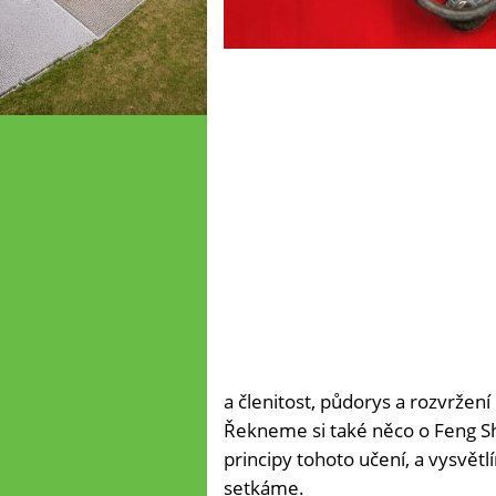
a členitost, půdorys a rozvržen
Řekneme si také něco o Feng Sh
principy tohoto učení, a vysvět
setkáme.