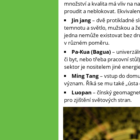
množství a kvalita má vliv na naš
proudit a neblokovat. Ekvivalen
Jin jang
– dvě protikladné sl
temnotu a světlo, mužskou a žen
jedna nemůže existovat bez dr
v různém poměru.
Pa-Kua (Bagua)
– univerzál
či byt, nebo třeba pracovní stůl
sektor je nositelem jiné energie
Ming Tang
– vstup do domu 
význam. Říká se mu také „ústa č
Luopan
– čínský geomagnet
pro zjištění světových stran.