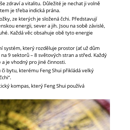
e zdraví a vitalitu. Důležité je nechat ji volně
Interior
tem je třeba indická prána.
ANNAHAPE
GALLERY,
ožky, ze kterých je složená čchi. Představují
fran
skou energii, sever a jih. Jsou na sobě závislé,
hogan
(Unsplash)
uhé. Každá věc obsahuje obě tyto energie
ní systém, který rozděluje prostor (ať už dům
) na 9 sektorů – 8 světových stran a střed. Každý
 a je vhodný pro jiné činnosti.
či bytu, kterému Feng Shui přikládá velký
chi“.
ický kompas, který Feng Shui používá