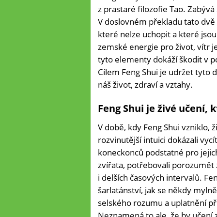
z prastaré filozofie Tao. Zabýv
V doslovném překladu tato dvě s
které nelze uchopit a které jso
zemské energie pro život, vítr 
tyto elementy dokáží škodit v p
Cílem Feng Shui je udržet tyto 
náš život, zdraví a vztahy.
Feng Shui je živé učení, k
V době, kdy Feng Shui vzniklo, ž
rozvinutější intuici dokázali vyc
koneckonců podstatné pro jejich
zvířata, potřebovali porozumět 
i delších časových intervalů. Fe
šarlatánství, jak se někdy mylně
selského rozumu a uplatnění př
Neznamená to ale, že by učení z