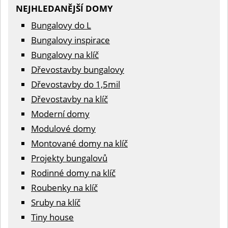
NEJHLEDANĚJŠÍ DOMY
Bungalovy do L
Bungalovy inspirace
Bungalovy na klíč
Dřevostavby bungalovy
Dřevostavby do 1,5mil
Dřevostavby na klíč
Moderní domy
Modulové domy
Montované domy na klíč
Projekty bungalovů
Rodinné domy na klíč
Roubenky na klíč
Sruby na klíč
Tiny house