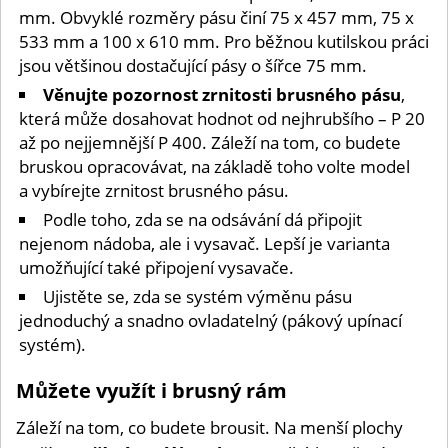
mm. Obvyklé rozměry pásu činí 75 x 457 mm, 75 x
533 mm a 100 x 610 mm. Pro běžnou kutilskou práci
jsou většinou dostačující pásy o šířce 75 mm.
Věnujte pozornost zrnitosti brusného pásu
,
která může dosahovat hodnot od nejhrubšího – P 20
až po nejjemnější P 400. Záleží na tom, co budete
bruskou opracovávat, na základě toho volte model
a vybírejte zrnitost brusného pásu.
Podle toho, zda se na odsávání dá připojit
nejenom nádoba, ale i vysavač. Lepší je varianta
umožňující také připojení vysavače.
Ujistěte se, zda se systém výměnu pásu
jednoduchý a snadno ovladatelný (pákový upínací
systém).
Můžete využít i brusný rám
Záleží na tom, co budete brousit. Na menší plochy