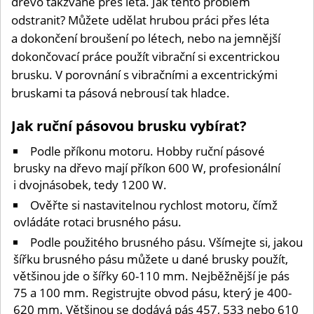
dřevo takzvaně přes léta. Jak tento problém
odstranit? Můžete udělat hrubou práci přes léta
a dokončení broušení po létech, nebo na jemnější
dokončovací práce použít vibrační si excentrickou
brusku. V porovnání s vibračními a excentrickými
bruskami ta pásová nebrousí tak hladce.
Jak ruční pásovou brusku vybírat?
Podle příkonu motoru. Hobby ruční pásové
brusky na dřevo mají příkon 600 W, profesionální
i dvojnásobek, tedy 1200 W.
Ověřte si nastavitelnou rychlost motoru, čímž
ovládáte rotaci brusného pásu.
Podle použitého brusného pásu. Všímejte si, jakou
šířku brusného pásu můžete u dané brusky použít,
většinou jde o šířky 60-110 mm. Nejběžnější je pás
75 a 100 mm. Registrujte obvod pásu, který je 400-
620 mm. Většinou se dodává pás 457, 533 nebo 610