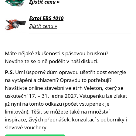
Zjistit cenu »
Extol EBS 1010
Zjistit cenu »
Máte nějaké zkušenosti s pásovou bruskou?
Neváhejte se o ně podělit v naší diskuzi.
P.S.
Umí úsporný dům opravdu ušetřit dost energie
na vytápění a chlazení? Opravdu to potřebuji?
Navštivte online stavební veletrh Veleton, který se
uskuteční 17. – 31. ledna 2027. Vstupenku lze získat
již nyní na
tomto odkazu
(počet vstupenek je
limitován). Těšit se můžete také na množství
inspirace, živých přednášek, konzultací s odborníky i
slevové vouchery.