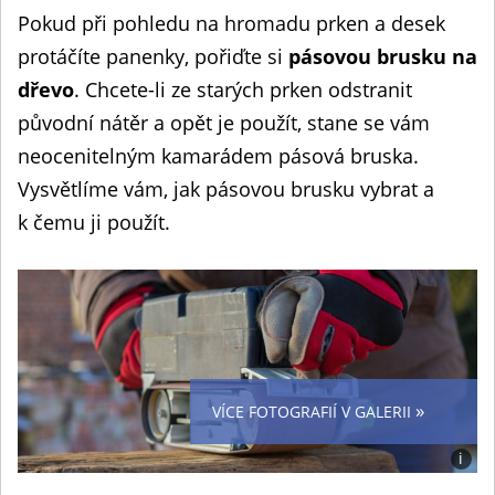
Pokud při pohledu na hromadu prken a desek
protáčíte panenky, pořiďte si
pásovou brusku na
dřevo
. Chcete-li ze starých prken odstranit
původní nátěr a opět je použít, stane se vám
neocenitelným kamarádem pásová bruska.
Vysvětlíme vám, jak pásovou brusku vybrat a
k čemu ji použít.
»
VÍCE FOTOGRAFIÍ V GALERII
i
Foto: