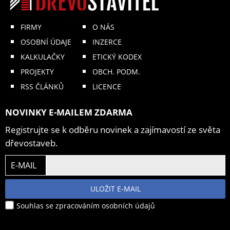
FIRMY
O NÁS
OSOBNÍ ÚDAJE
INZERCE
KALKULAČKY
ETICKÝ KODEX
PROJEKTY
OBCH. PODM.
RSS ČLÁNKŮ
LICENCE
NOVINKY E-MAILEM ZDARMA
Registrujte se k odběru novinek a zajímavostí ze světa
dřevostaveb.
E-MAIL
ULOŽIT E-MAIL
Souhlas se zpracováním osobních údajů