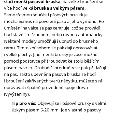
stačí
menší pásováí bruska
, na velké broušení se
více hodí velká
bruska s velkým pásem.
Samozřejmou součástí pásových brusek je
mechanismus na povolení pásu a jeho výměnu. Po
umístění na válce se pás centruje, což se provádí
buď stavěcím šroubem, nebo rovnou automaticky.
Některé modely umožňují i upnutí do brusného
rámu. Tímto způsobem se pak dají opracovávat
i velké plochy. Jiné menší brusky je zase možné
pomocí podstavce přišroubovat ke stolu běžícím
pásem navrch. Drobnější předměty se pak přitlačují
na pás. Takto upevněná pásová bruska se hodí
i broušení zakřivených tvarů nábytku, můžete s ní
opravovat i špatně provedené spoje dřeva
(vyvýšeniny).
Tip pro vás:
Objevují se i pásové brusky s velmi
úzkým pásem 6-20 mm. Jde vlastně o pásový