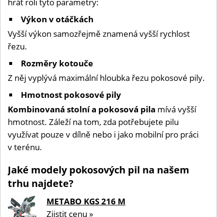
hrát roli tyto parametry:
Výkon v otáčkách
Vyšší výkon samozřejmě znamená vyšší rychlost
řezu.
Rozměry kotouče
Z něj vyplývá maximální hloubka řezu pokosové pily.
Hmotnost pokosové pily
Kombinovaná stolní a pokosová pila
mívá vyšší
hmotnost. Záleží na tom, zda potřebujete pilu
využívat pouze v dílně nebo i jako mobilní pro práci
v terénu.
Jaké modely pokosových pil na našem
trhu najdete?
METABO KGS 216 M
Zjistit cenu »