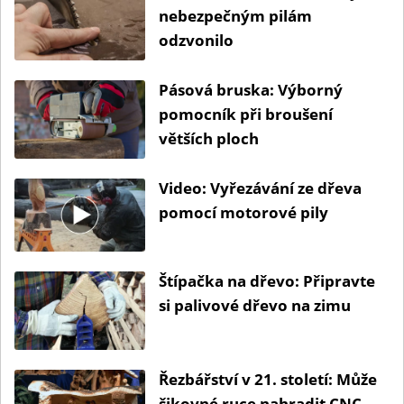
nebezpečným pilám
odzvonilo
Pásová bruska: Výborný
pomocník při broušení
větších ploch
Video: Vyřezávání ze dřeva
pomocí motorové pily
Štípačka na dřevo: Připravte
si palivové dřevo na zimu
Řezbářství v 21. století: Může
šikovné ruce nahradit CNC