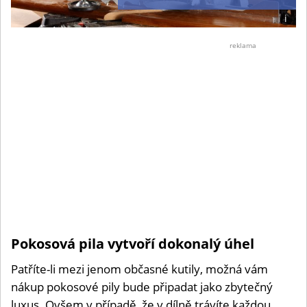
i
Foto:
©
reklama
Dřevo
Pokosová pila vytvoří dokonalý úhel
Patříte-li mezi jenom občasné kutily, možná vám
nákup pokosové pily bude připadat jako zbytečný
luxus. Ovšem v případě, že v dílně trávíte každou