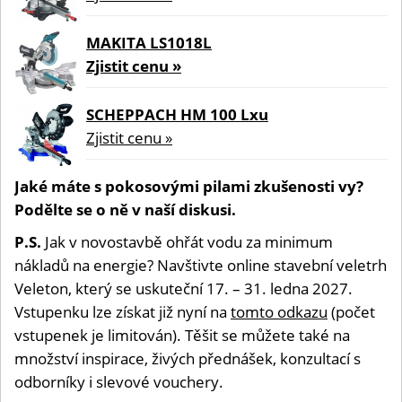
MAKITA LS1018L
Zjistit cenu »
SCHEPPACH HM 100 Lxu
Zjistit cenu »
Jaké máte s pokosovými pilami zkušenosti vy?
Podělte se o ně v naší diskusi.
P.S.
Jak v novostavbě ohřát vodu za minimum
nákladů na energie? Navštivte online stavební veletrh
Veleton, který se uskuteční 17. – 31. ledna 2027.
Vstupenku lze získat již nyní na
tomto odkazu
(počet
vstupenek je limitován). Těšit se můžete také na
množství inspirace, živých přednášek, konzultací s
odborníky i slevové vouchery.