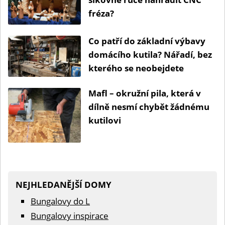
fréza?
Co patří do základní výbavy
domácího kutila? Nářadí, bez
kterého se neobejdete
Mafl – okružní pila, která v
dílně nesmí chybět žádnému
kutilovi
NEJHLEDANĚJŠÍ DOMY
Bungalovy do L
Bungalovy inspirace