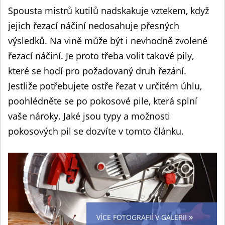
Spousta mistrů kutilů nadskakuje vztekem, když
jejich řezací náčiní nedosahuje přesných
výsledků. Na vině může být i nevhodně zvolené
řezací náčiní. Je proto třeba volit takové pily,
které se hodí pro požadovaný druh řezání.
Jestliže potřebujete ostře řezat v určitém úhlu,
poohlédněte se po pokosové pile, která splní
vaše nároky. Jaké jsou typy a možnosti
pokosových pil se dozvíte v tomto článku.
»
VÍCE FOTOGRAFIÍ V GALERII