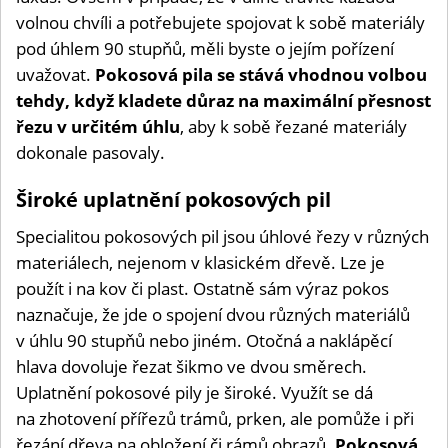
volnou chvíli a potřebujete spojovat k sobě materiály
pod úhlem 90 stupňů, měli byste o jejím pořízení
uvažovat.
Pokosová pila se stává vhodnou volbou
tehdy, když kladete důraz na maximální přesnost
řezu v určitém úhlu
, aby k sobě řezané materiály
dokonale pasovaly.
Široké uplatnění pokosových pil
Specialitou pokosových pil jsou úhlové řezy v různých
materiálech, nejenom v klasickém dřevě. Lze je
použít i na kov či plast. Ostatně sám výraz pokos
naznačuje, že jde o spojení dvou různých materiálů
v úhlu 90 stupňů nebo jiném. Otočná a naklápěcí
hlava dovoluje řezat šikmo ve dvou směrech.
Uplatnění pokosové pily je široké. Využít se dá
na zhotovení přířezů trámů, prken, ale pomůže i při
řezání dřeva na obložení či rámů obrazů.
Pokosová