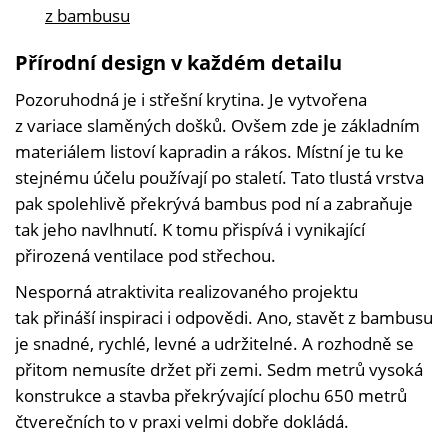
z bambusu
Přírodní design v každém detailu
Pozoruhodná je i střešní krytina. Je vytvořena
z variace slaměných došků. Ovšem zde je základním
materiálem listoví kapradin a rákos. Místní je tu ke
stejnému účelu používají po staletí. Tato tlustá vrstva
pak spolehlivě překrývá bambus pod ní a zabraňuje
tak jeho navlhnutí. K tomu přispívá i vynikající
přirozená ventilace pod střechou.
Nesporná atraktivita realizovaného projektu
tak přináší inspiraci i odpovědi. Ano, stavět z bambusu
je snadné, rychlé, levné a udržitelné. A rozhodně se
přitom nemusíte držet při zemi. Sedm metrů vysoká
konstrukce a stavba překrývající plochu 650 metrů
čtverečních to v praxi velmi dobře dokládá.