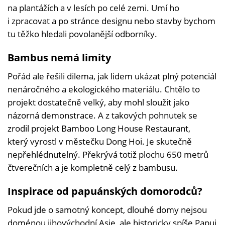
na plantážích a v lesích po celé zemi. Umí ho
i zpracovat a po stránce designu nebo stavby bychom
tu těžko hledali povolanější odborníky.
Bambus nemá limity
Pořád ale řešili dilema, jak lidem ukázat plný potenciál
nenáročného a ekologického materiálu. Chtělo to
projekt dostatečně velký, aby mohl sloužit jako
názorná demonstrace. A z takových pohnutek se
zrodil projekt Bamboo Long House Restaurant,
který vyrostl v městečku Dong Hoi. Je skutečně
nepřehlédnutelný. Překrývá totiž plochu 650 metrů
čtverečních a je kompletně celý z bambusu.
Inspirace od papuánských domorodců?
Pokud jde o samotný koncept, dlouhé domy nejsou
doménou jihovýchodní Asie, ale historicky spíše Papui