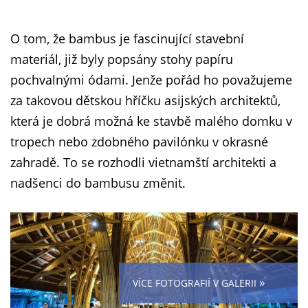
O tom, že bambus je fascinující stavební
materiál, již byly popsány stohy papíru
pochvalnými ódami. Jenže pořád ho považujeme
za takovou dětskou hříčku asijských architektů,
která je dobrá možná ke stavbě malého domku v
tropech nebo zdobného pavilónku v okrasné
zahradě. To se rozhodli vietnamští architekti a
nadšenci do bambusu změnit.
»
VÍCE FOTOGRAFIÍ V GALERII