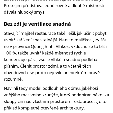
Proto jim představa jedné rovné a dlouhé místnosti
dávala hluboký smysl.
Bez zdí je ventilace snadná
Stávající majitel restaurace také řešil, jak učinit pobyt
uvnitř zařízení snesitelnější. Není to maličkost, zvlášť
ne v provincii Quang Binh. Vlhkost vzduchu se tu blíží
100 %, takže uvnitř každé místnosti rychle
kondenzuje pára, vše je vlhké a snadno podléhá
plísním. Členit prostor zdmi, a to včetně těch
obvodových, se proto nejevilo architektům právě
rozumné.
Navrhli tedy model podlouhlého dómu, jakéhosi
vnějšího masivního krunýře, který podepírán několika
sloupy ční nad vlastním prostorem restaurace. „Je to
příklad kompletně otevřené architektury,