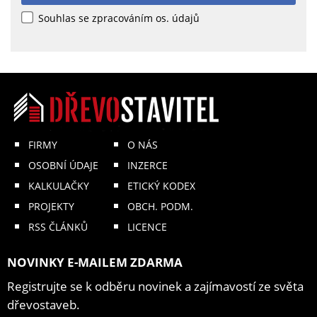
Souhlas se zpracováním os. údajů
FIRMY
O NÁS
OSOBNÍ ÚDAJE
INZERCE
KALKULAČKY
ETICKÝ KODEX
PROJEKTY
OBCH. PODM.
RSS ČLÁNKŮ
LICENCE
NOVINKY E-MAILEM ZDARMA
Registrujte se k odběru novinek a zajímavostí ze světa
dřevostaveb.