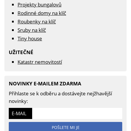
Projekty bungalovů
Rodinné domy na klíč
Roubenky na klíč
Sruby na klíč
Tiny house
UŽITEČNÉ
Katastr nemovitostí
NOVINKY E-MAILEM ZDARMA
Přihlaste se k odběru a dostávejte nejžhavější
novinky:
E-MAIL
POŠLETE MI JE