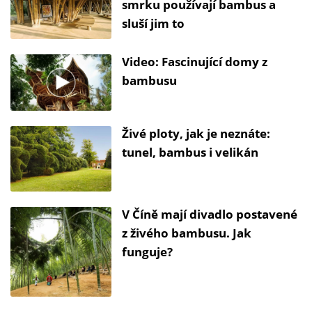
smrku používají bambus a
sluší jim to
Video: Fascinující domy z
bambusu
Živé ploty, jak je neznáte:
tunel, bambus i velikán
V Číně mají divadlo postavené
z živého bambusu. Jak
funguje?