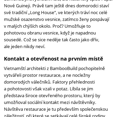
Nové Guineji. Právě tam ještě dnes domorodci staví
své tradiční „Long House“, ve kterých tráví noc celé
mužské osazenstvo vesnice, zatímco ženy pospávají
v malých chýších okolo. Proč? Umožňuje to
pohotovou obranu vesnice, když je napadnou
sousedé. Což se sice neděje tak často jako dřív,
ale jeden nikdy neví.
Kontakt a otevřenost na prvním místě
Vietnamští architekti z BambooBuild pochopitelně
vytvářeli prostor restaurace, a ne nocležny
domorodých válečníků. Faktory přehlednosti
a pohotovosti však vzali v potaz. Líbila se jim
představa široce otevřeného prostoru, který by
umožňoval sociální kontakt mezi návštěvníky.
Návštěva restaurace je tu především společenskou
záležitostí, při které se setkávají celé široké rodiny.