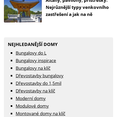
Altány, pavilony, přístřešky:
Nejrůznější typy venkovního
zastřešení a jak na ně
NEJHLEDANĚJŠÍ DOMY
Bungalovy do L
Bungalovy inspirace
Bungalovy na klíč
Dřevostavby bungalovy
Dřevostavby do 1,5mil
Dřevostavby na klíč
Moderní domy
Modulové domy
Montované domy na klíč