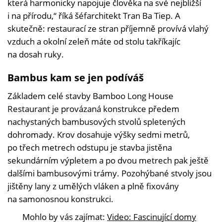
která harmonicky napojuje člověka na své nejbližší
i na přírodu,“ říká šéfarchitekt Tran Ba Tiep. A
skutečně: restaurací ze stran příjemně provívá vlahý
vzduch a okolní zeleň máte od stolu takříkajíc
na dosah ruky.
Bambus kam se jen podíváš
Základem celé stavby Bamboo Long House
Restaurant je provázaná konstrukce předem
nachystaných bambusových stvolů spletených
dohromady. Krov dosahuje výšky sedmi metrů,
po třech metrech odstupu je stavba jistěna
sekundárním výpletem a po dvou metrech pak ještě
dalšími bambusovými trámy. Pozohýbané stvoly jsou
jištěny lany z umělých vláken a plně fixovány
na samonosnou konstrukci.
Mohlo by vás zajímat:
Video: Fascinující domy