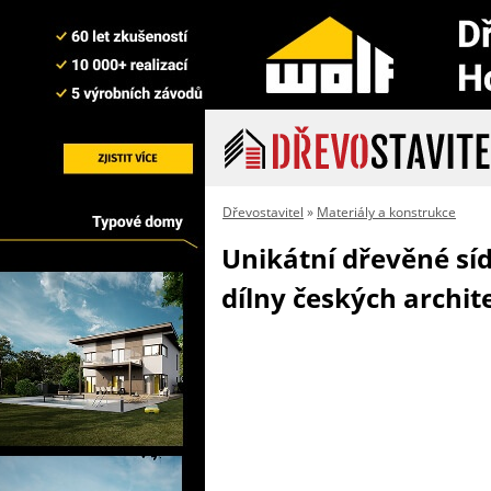
Dřevostavitel
»
Materiály a konstrukce
Unikátní dřevěné síd
dílny českých archit