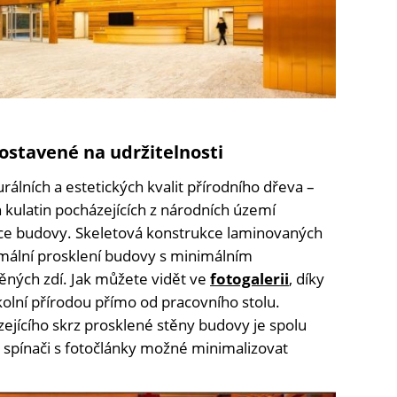
ostavené na udržitelnosti
urálních a estetických kvalit přírodního dřeva –
 kulatin pocházejících z národních území
kce budovy. Skeletová konstrukce laminovaných
ální prosklení budovy s minimálním
ěných zdí. Jak můžete vidět ve
fotogalerii
, díky
olní přírodou přímo od pracovního stolu.
ejícího skrz prosklené stěny budovy je spolu
spínači s fotočlánky možné minimalizovat