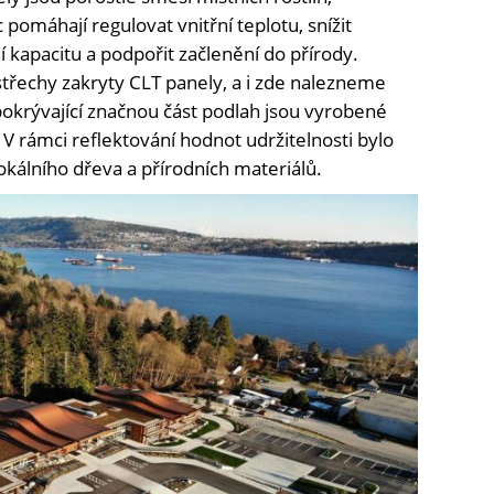
 pomáhají regulovat vnitřní teplotu, snížit
í kapacitu a podpořit začlenění do přírody.
střechy zakryty CLT panely, a i zde nalezneme
pokrývající značnou část podlah jsou vyrobené
 V rámci reflektování hodnot udržitelnosti bylo
okálního dřeva a přírodních materiálů.