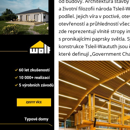
od budovy. Architektura stavby ar
a životní filozofii národa Tslei
podílel. Jejich víra v poctivé, o
otevřeností a průhledností vše
zde reprezentují vlnité stropy i
s pronikajícími paprsky světla.
konstrukce Tsleil-Waututh jsou 
které definují „Government Cham