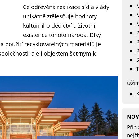
Celodřevěná realizace sídla vlády
unikátně ztělesňuje hodnoty
M
kulturního dědictví a životní
P
existence tohoto národa. Díky
R
použití recyklovatelných materiálů je
R
polečnosti, ale i objektem šetrným k
S
T
UŽI
K
NOV
Přihl
nejžh