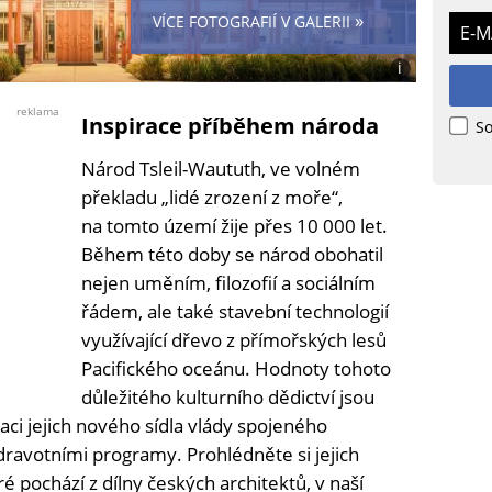
»
VÍCE FOTOGRAFIÍ V GALERII
E-M
i
Foto:
Nadace
reklama
Inspirace příběhem národa
dřevo
So
pro
Národ Tsleil-Waututh, ve volném
život
překladu „lidé zrození z moře“,
na tomto území žije přes 10 000 let.
Během této doby se národ obohatil
nejen uměním, filozofií a sociálním
řádem, ale také stavební technologií
využívající dřevo z přímořských lesů
Pacifického oceánu. Hodnoty tohoto
důležitého kulturního dědictví jsou
aci jejich nového sídla vlády spojeného
dravotními programy. Prohlédněte si jejich
ré pochází z dílny českých architektů, v naší