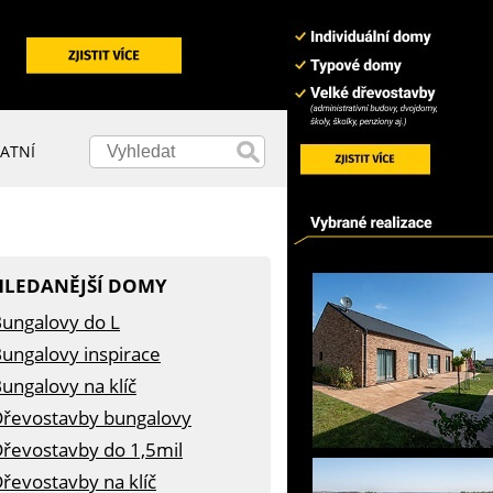
ATNÍ
HLEDANĚJŠÍ DOMY
ungalovy do L
ungalovy inspirace
ungalovy na klíč
řevostavby bungalovy
řevostavby do 1,5mil
řevostavby na klíč