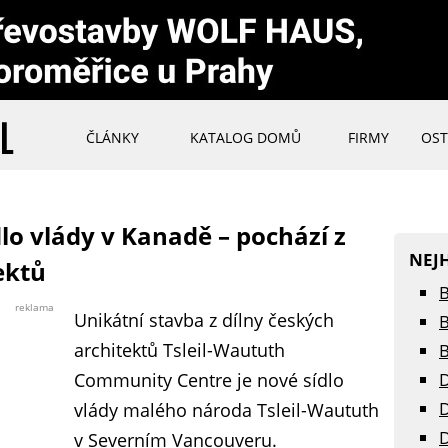
ČLÁNKY
KATALOG DOMŮ
FIRMY
OST
lo vlády v Kanadě – pochází z
NEJ
ektů
B
reklama
Unikátní stavba z dílny českých
B
architektů Tsleil-Waututh
B
Community Centre je nové sídlo
D
D
vlády malého národa Tsleil-Waututh
D
v Severním Vancouveru.