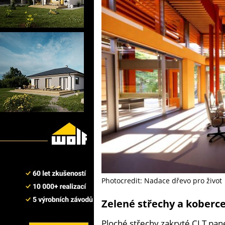
Photocredit: Nadace dřevo pro život
Zelené střechy a koberce
Ploché střechy zakryté CLT pane