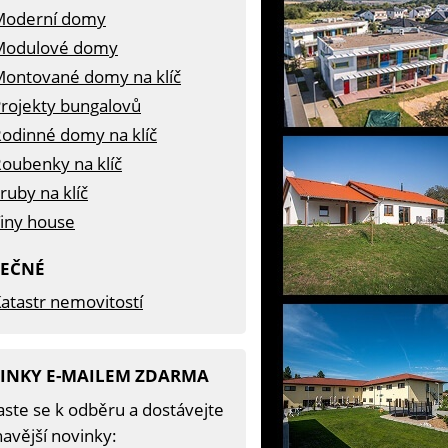
Moderní domy
Modulové domy
ontované domy na klíč
rojekty bungalovů
odinné domy na klíč
oubenky na klíč
ruby na klíč
iny house
TEČNÉ
atastr nemovitostí
INKY E-MAILEM ZDARMA
aste se k odběru a dostávejte
avější novinky: