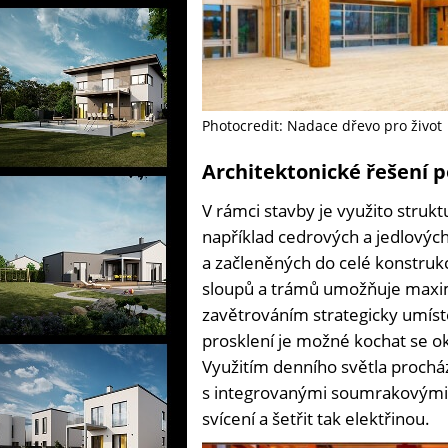
Photocredit: Nadace dřevo pro život
Architektonické řešení p
V rámci stavby je využito strukt
například cedrových a jedlových
a začleněných do celé konstru
sloupů a trámů umožňuje maxim
zavětrováním strategicky umíst
prosklení je možné kochat se ok
Využitím denního světla procház
s integrovanými soumrakovými 
svícení a šetřit tak elektřinou.