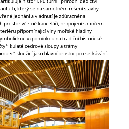
tikuluje historii, kulturní i přírodní dědictví
l-Waututh, který se na samotném řešení stavby
tevřené jednání a vládnutí je zdůrazněna
ch prostor včetně kanceláří, propojení s mořem
nteriérů připomínající vlny mořské hladiny
 Symbolickou vzpomínkou na tradiční historické
čtyři kulaté cedrové sloupy a trámy,
ber" sloužící jako hlavní prostor pro setkávání.