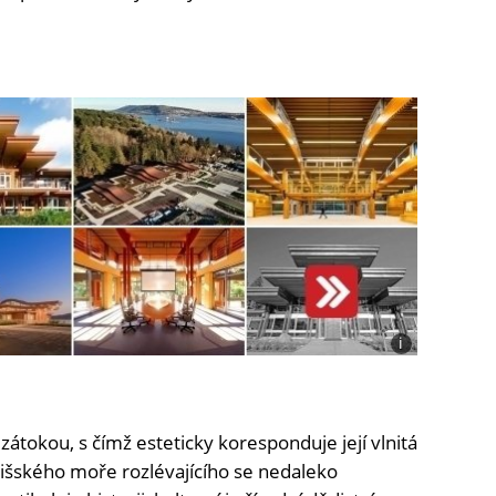
i
Foto:
Nadace
dřevo
pro život
átokou, s čímž esteticky koresponduje její vlnitá
lišského moře rozlévajícího se nedaleko