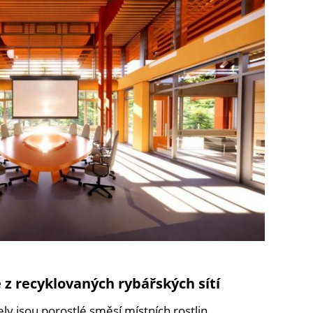
 z recyklovaných rybářských sítí
ly jsou porostlé směsí místních rostlin,