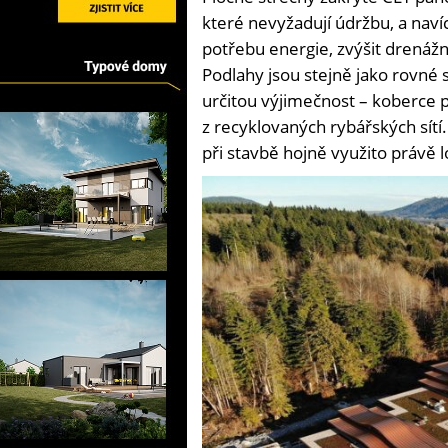
které nevyžadují údržbu, a navíc
potřebu energie, zvýšit drenážn
Podlahy jsou stejně jako rovné 
určitou výjimečnost – koberce 
z recyklovaných rybářských sítí.
při stavbě hojně využito právě l