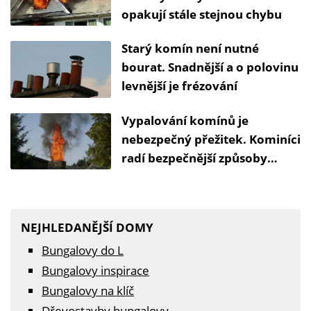
opakují stále stejnou chybu
Starý komín není nutné
bourat. Snadnější a o polovinu
levnější je frézování
Vypalování komínů je
nebezpečný přežitek. Kominíci
radí bezpečnější způsoby
čištění
NEJHLEDANĚJŠÍ DOMY
Bungalovy do L
Bungalovy inspirace
Bungalovy na klíč
Dřevostavby bungalovy