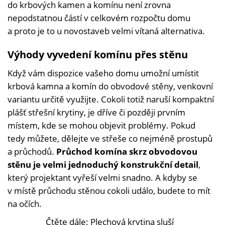
do krbových kamen a komínu není zrovna
nepodstatnou částí v celkovém rozpočtu domu
a proto je to u novostaveb velmi vítaná alternativa.
Výhody vyvedení komínu přes stěnu
Když vám dispozice vašeho domu umožní umístit
krbová kamna a komín do obvodové stěny, venkovní
variantu určitě využijte. Cokoli totiž naruší kompaktní
plášť střešní krytiny, je dříve či později prvním
místem, kde se mohou objevit problémy. Pokud
tedy můžete, dělejte ve střeše co nejméně prostupů
a průchodů.
Průchod komína skrz obvodovou
stěnu je velmi jednoduchý konstrukční detail
,
který projektant vyřeší velmi snadno. A kdyby se
v místě průchodu stěnou cokoli událo, budete to mít
na očích.
Čtěte dále:
Plechová krytina sluší