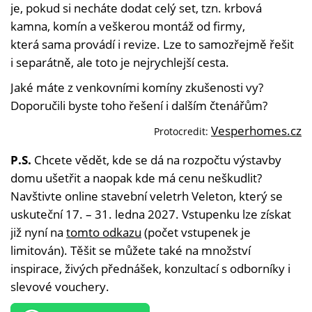
je, pokud si necháte dodat celý set, tzn. krbová
kamna, komín a veškerou montáž od firmy,
která sama provádí i revize. Lze to samozřejmě řešit
i separátně, ale toto je nejrychlejší cesta.
Jaké máte z venkovními komíny zkušenosti vy?
Doporučili byste toho řešení i dalším čtenářům?
Vesperhomes.cz
Protocredit:
P.S.
Chcete vědět, kde se dá na rozpočtu výstavby
domu ušetřit a naopak kde má cenu neškudlit?
Navštivte online stavební veletrh Veleton, který se
uskuteční 17. – 31. ledna 2027. Vstupenku lze získat
již nyní na
tomto odkazu
(počet vstupenek je
limitován). Těšit se můžete také na množství
inspirace, živých přednášek, konzultací s odborníky i
slevové vouchery.