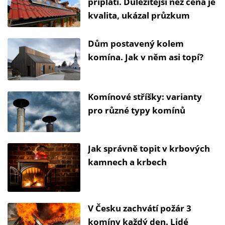
připlatí. Důležitější než cena je
kvalita, ukázal průzkum
Dům postavený kolem
komína. Jak v něm asi topí?
Komínové stříšky: varianty
pro různé typy komínů
Jak správně topit v krbových
kamnech a krbech
V Česku zachvátí požár 3
komíny každý den. Lidé