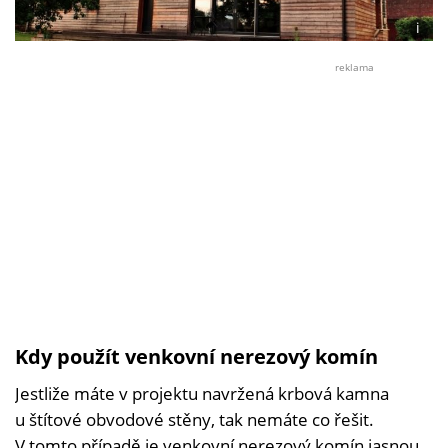
i
Foto:
©
reklama
Dřevo
Kdy použít venkovní nerezový komín
Jestliže máte v projektu navržená krbová kamna
u štítové obvodové stěny, tak nemáte co řešit.
V tomto případě je venkovní nerezový komín jasnou