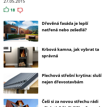
27.05.2015
18
Dřevěná fasáda je lepší
natřená nebo zešedlá?
Krbová kamna, jak vybrat ta
správná
Plechová střešní krytina: sluší
nejen dřevostavbám
Češi si za novou střechu rádi