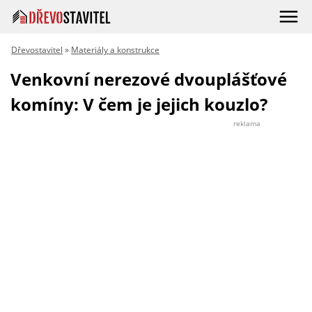
Dřevostavitel
»
Materiály a konstrukce
Venkovní nerezové dvouplášťové
komíny: V čem je jejich kouzlo?
reklama