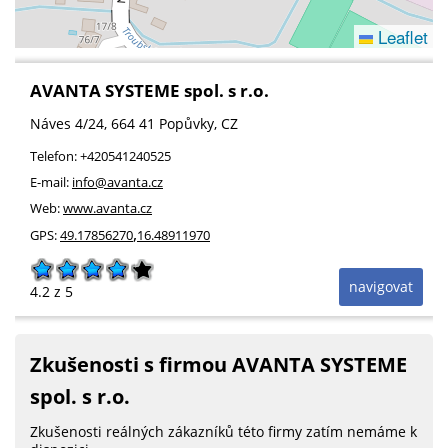
Leaflet
AVANTA SYSTEME spol. s r.o.
Náves 4/24
, 664 41
Popůvky
,
CZ
Telefon:
+420541240525
E-mail:
info@avanta.cz
Web:
www.avanta.cz
,
GPS:
49.17856270
16.48911970
navigovat
4.2
z 5
Zkušenosti s firmou AVANTA SYSTEME
spol. s r.o.
Zkušenosti reálných zákazníků této firmy zatím nemáme k