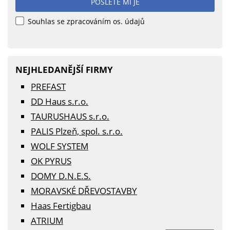
POŠLETE MI JE
Souhlas se zpracováním os. údajů
NEJHLEDANĚJŠÍ FIRMY
PREFAST
DD Haus s.r.o.
TAURUSHAUS s.r.o.
PALIS Plzeň, spol. s.r.o.
WOLF SYSTEM
OK PYRUS
DOMY D.N.E.S.
MORAVSKÉ DŘEVOSTAVBY
Haas Fertigbau
ATRIUM