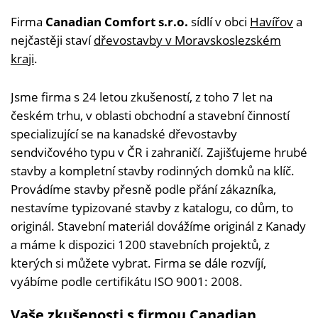
Firma
Canadian Comfort s.r.o.
sídlí v obci
Havířov
a
nejčastěji staví
dřevostavby v Moravskoslezském
kraji
.
Jsme firma s 24 letou zkušeností, z toho 7 let na
českém trhu, v oblasti obchodní a stavební činností
specializující se na kanadské dřevostavby
sendvičového typu v ČR i zahraničí. Zajišťujeme hrubé
stavby a kompletní stavby rodinných domků na klíč.
Provádíme stavby přesně podle přání zákazníka,
nestavíme typizované stavby z katalogu, co dům, to
originál. Stavební materiál dovážíme originál z Kanady
a máme k dispozici 1200 stavebních projektů, z
kterých si můžete vybrat. Firma se dále rozvíjí,
vyábíme podle certifikátu ISO 9001: 2008.
Vaše zkušenosti s firmou Canadian