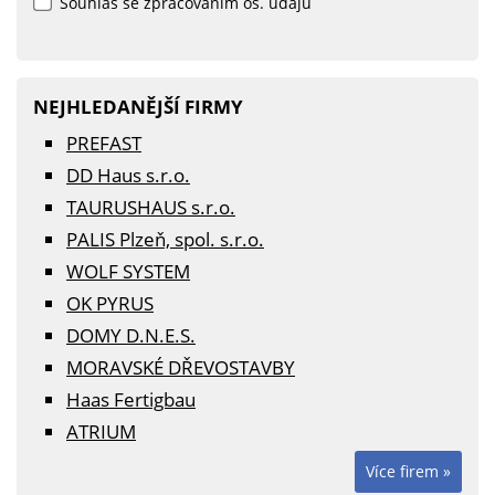
Souhlas se zpracováním os. údajů
NEJHLEDANĚJŠÍ FIRMY
PREFAST
DD Haus s.r.o.
TAURUSHAUS s.r.o.
PALIS Plzeň, spol. s.r.o.
WOLF SYSTEM
OK PYRUS
DOMY D.N.E.S.
MORAVSKÉ DŘEVOSTAVBY
Haas Fertigbau
ATRIUM
Více firem »