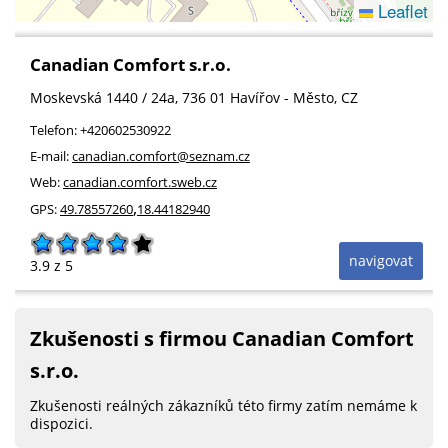
Leaflet
Canadian Comfort s.r.o.
Moskevská 1440 / 24a
, 736 01
Havířov - Město
,
CZ
Telefon:
+420602530922
E-mail:
canadian.comfort@seznam.cz
Web:
canadian.comfort.sweb.cz
,
GPS:
49.78557260
18.44182940
navigovat
3.9
z 5
Zkušenosti s firmou Canadian Comfort
s.r.o.
Zkušenosti reálných zákazníků této firmy zatím nemáme k
dispozici.