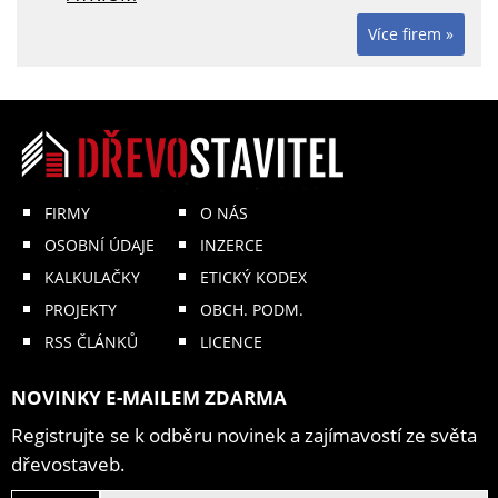
Více firem »
FIRMY
O NÁS
OSOBNÍ ÚDAJE
INZERCE
KALKULAČKY
ETICKÝ KODEX
PROJEKTY
OBCH. PODM.
RSS ČLÁNKŮ
LICENCE
NOVINKY E-MAILEM ZDARMA
Registrujte se k odběru novinek a zajímavostí ze světa
dřevostaveb.