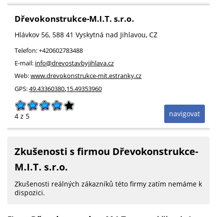
Dřevokonstrukce-M.I.T. s.r.o.
Hlávkov 56
, 588 41
Vyskytná nad Jihlavou
,
CZ
Telefon:
+420602783488
E-mail:
info@drevostavbyjihlava.cz
Web:
www.drevokonstrukce-mit.estranky.cz
,
GPS:
49.43360380
15.49353960
navigovat
4
z 5
Zkušenosti s firmou Dřevokonstrukce-
M.I.T. s.r.o.
Zkušenosti reálných zákazníků této firmy zatím nemáme k
dispozici.