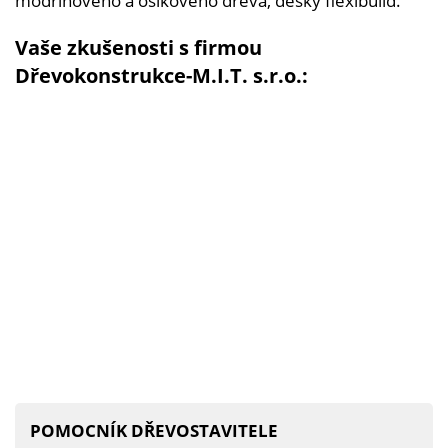
modřínového a osikového dřeva, desky flexibuild.
Vaše zkušenosti s firmou
Dřevokonstrukce-M.I.T. s.r.o.:
POMOCNÍK DŘEVOSTAVITELE