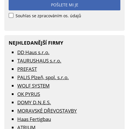
POŠLETE MI JE
Souhlas se zpracováním os. údajů
NEJHLEDANĚJŠÍ FIRMY
DD Haus s.r.o.
TAURUSHAUS s.r.o.
PREFAST
PALIS Plzeň, spol. s.r.o.
WOLF SYSTEM
OK PYRUS
DOMY D.N.E.S.
MORAVSKÉ DŘEVOSTAVBY
Haas Fertigbau
ATRIUM