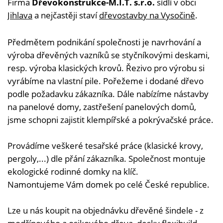
Firma
Dřevokonstrukce-M.I.T. s.r.o.
sídlí v obci
Jihlava
a nejčastěji staví
dřevostavby na Vysočině
.
Předmětem podnikání společnosti je navrhování a
výroba dřevěných vazníků se styčníkovými deskami,
resp. výroba klasických krovů. Řezivo pro výrobu si
vyrábíme na vlastní pile. Pořežeme i dodané dřevo
podle požadavku zákazníka. Dále nabízíme nástavby
na panelové domy, zastřešení panelových domů,
jsme schopni zajistit klempířské a pokrývačské práce.
Provádíme veškeré tesařské práce (klasické krovy,
pergoly,...) dle přání zákazníka. Společnost montuje
ekologické rodinné domky na klíč.
Namontujeme Vám domek po celé České republice.
Lze u nás koupit na objednávku dřevěné šindele - z