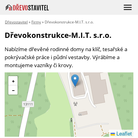
Dřevostavitel
»
Firmy
» Dřevokonstrukce-M.I.T. s.r.o.
Dřevokonstrukce-M.I.T. s.r.o.
Nabízíme dřevěné rodinné domy na klíč, tesařské a
pokrývačské práce i půdní vestavby. Výrábíme a
montujeme vazníky či krovy.
+
−
Leaflet