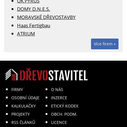
OK PYRUS
DOMY D.N.E.S.
MORAVSKÉ DŘEVOSTAVBY
Haas Fertigbau
ATRIUM
Více firem »
FIRMY
O NÁS
OSOBNÍ ÚDAJE
INZERCE
KALKULAČKY
ETICKÝ KODEX
PROJEKTY
OBCH. PODM.
RSS ČLÁNKŮ
LICENCE