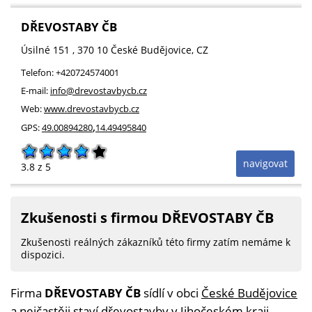
DŘEVOSTABY ČB
Úsilné 151
, 370 10
České Budějovice
,
CZ
Telefon:
+420724574001
E-mail:
info@drevostavbycb.cz
Web:
www.drevostavbycb.cz
,
GPS:
49.00894280
14.49495840
navigovat
3.8
z 5
Zkušenosti s firmou DŘEVOSTABY ČB
Zkušenosti reálných zákazníků této firmy zatím nemáme k
dispozici.
Firma
DŘEVOSTABY ČB
sídlí v obci
České Budějovice
a nejčastěji staví
dřevostavby v Jihočeském kraji
.