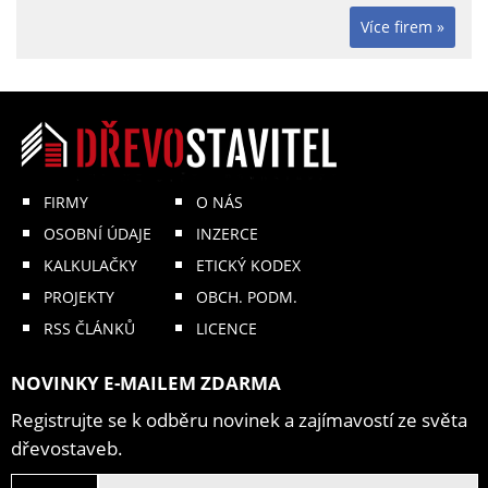
Více firem »
FIRMY
O NÁS
OSOBNÍ ÚDAJE
INZERCE
KALKULAČKY
ETICKÝ KODEX
PROJEKTY
OBCH. PODM.
RSS ČLÁNKŮ
LICENCE
NOVINKY E-MAILEM ZDARMA
Registrujte se k odběru novinek a zajímavostí ze světa
dřevostaveb.