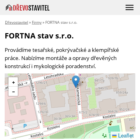
Dřevostavitel
»
Firmy
» FORTNA stav s.r.o.
FORTNA stav s.r.o.
Provádíme tesařské, pokrývačské a klempířské
práce. Nabízíme montáže a opravy dřevěných
konstrukcí i mykologické poradenství.
+
−
Leaflet