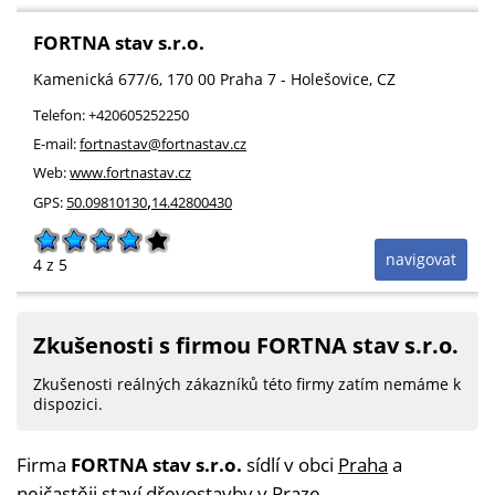
FORTNA stav s.r.o.
Kamenická 677/6
, 170 00
Praha 7 - Holešovice
,
CZ
Telefon:
+420605252250
E-mail:
fortnastav@fortnastav.cz
Web:
www.fortnastav.cz
,
GPS:
50.09810130
14.42800430
navigovat
4
z 5
Zkušenosti s firmou FORTNA stav s.r.o.
Zkušenosti reálných zákazníků této firmy zatím nemáme k
dispozici.
Firma
FORTNA stav s.r.o.
sídlí v obci
Praha
a
nejčastěji staví
dřevostavby v Praze
.