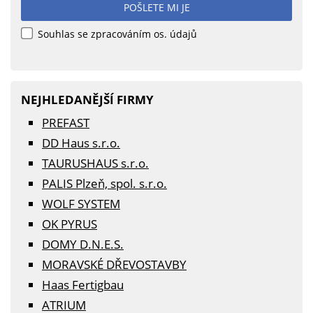
POŠLETE MI JE
Souhlas se zpracováním os. údajů
NEJHLEDANĚJŠÍ FIRMY
PREFAST
DD Haus s.r.o.
TAURUSHAUS s.r.o.
PALIS Plzeň, spol. s.r.o.
WOLF SYSTEM
OK PYRUS
DOMY D.N.E.S.
MORAVSKÉ DŘEVOSTAVBY
Haas Fertigbau
ATRIUM