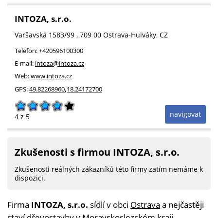
INTOZA, s.r.o.
Varšavská 1583/99
, 709 00
Ostrava-Hulváky
,
CZ
Telefon:
+420596100300
E-mail:
intoza@intoza.cz
Web:
www.intoza.cz
,
GPS:
49.82268960
18.24172700
navigovat
4
z 5
Zkušenosti s firmou INTOZA, s.r.o.
Zkušenosti reálných zákazníků této firmy zatím nemáme k
dispozici.
Firma
INTOZA, s.r.o.
sídlí v obci
Ostrava
a nejčastěji
staví
dřevostavby v Moravskoslezském kraji
.