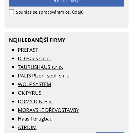
POŠLETE MI JE
Souhlas se zpracováním os. údajů
NEJHLEDANĚJŠÍ FIRMY
PREFAST
DD Haus s.r.o.
TAURUSHAUS s.r.o.
PALIS Plzeň, spol. s.r.o.
WOLF SYSTEM
OK PYRUS
DOMY D.N.E.S.
MORAVSKÉ DŘEVOSTAVBY
Haas Fertigbau
ATRIUM