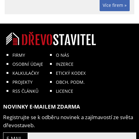
Více firem »
FIRMY
O NÁS
OSOBNÍ ÚDAJE
INZERCE
KALKULAČKY
ETICKÝ KODEX
PROJEKTY
OBCH. PODM.
RSS ČLÁNKŮ
LICENCE
NOVINKY E-MAILEM ZDARMA
Registrujte se k odběru novinek a zajímavostí ze světa
dřevostaveb.
E-MAIL