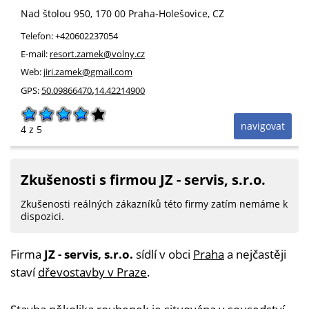
Nad štolou 950
, 170 00
Praha-Holešovice
,
CZ
Telefon:
+420602237054
E-mail:
resort.zamek@volny.cz
Web:
jiri.zamek@gmail.com
,
GPS:
50.09866470
14.42214900
navigovat
4
z 5
Zkušenosti s firmou JZ - servis, s.r.o.
Zkušenosti reálných zákazníků této firmy zatím nemáme k
dispozici.
Firma
JZ - servis, s.r.o.
sídlí v obci
Praha
a nejčastěji
staví
dřevostavby v Praze
.