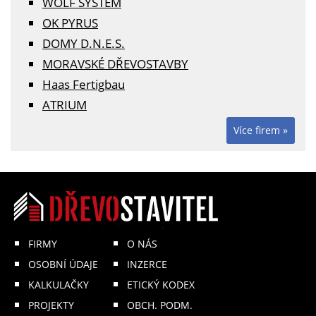
WOLF SYSTEM
OK PYRUS
DOMY D.N.E.S.
MORAVSKÉ DŘEVOSTAVBY
Haas Fertigbau
ATRIUM
Více firem »
FIRMY
O NÁS
OSOBNÍ ÚDAJE
INZERCE
KALKULAČKY
ETICKÝ KODEX
PROJEKTY
OBCH. PODM.