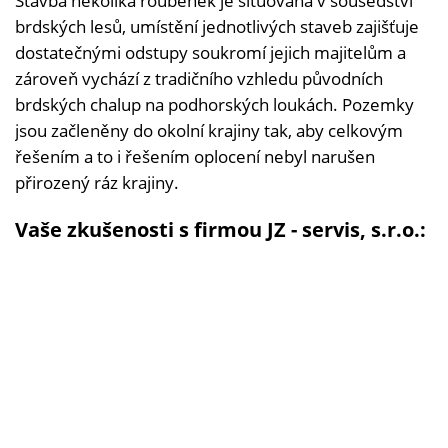
Stavba několika roubenek je situována v sousedství
brdských lesů, umístění jednotlivých staveb zajišťuje
dostatečnými odstupy soukromí jejich majitelům a
zároveň vychází z tradičního vzhledu původních
brdských chalup na podhorských loukách. Pozemky
jsou začleněny do okolní krajiny tak, aby celkovým
řešením a to i řešením oplocení nebyl narušen
přirozený ráz krajiny.
Vaše zkušenosti s firmou JZ - servis, s.r.o.: