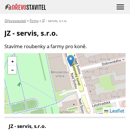
Dřevostavitel
»
Firmy
» JZ - servis, s.r.o.
JZ - servis, s.r.o.
Stavíme roubenky a farmy pro koně.
+
−
Leaflet
JZ - servis, s.r.o.