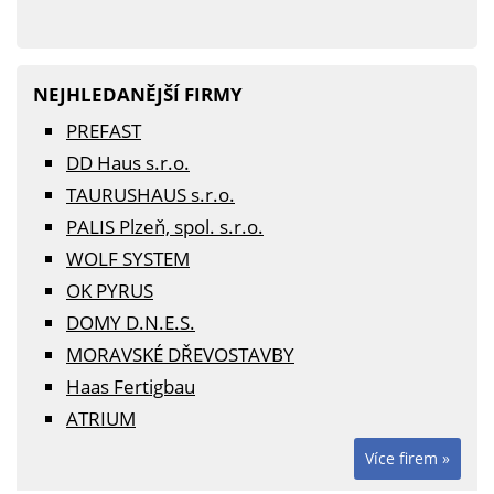
NEJHLEDANĚJŠÍ FIRMY
PREFAST
DD Haus s.r.o.
TAURUSHAUS s.r.o.
PALIS Plzeň, spol. s.r.o.
WOLF SYSTEM
OK PYRUS
DOMY D.N.E.S.
MORAVSKÉ DŘEVOSTAVBY
Haas Fertigbau
ATRIUM
Více firem »