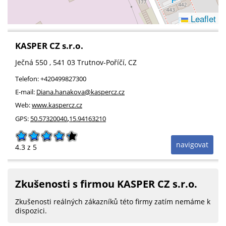
Leaflet
KASPER CZ s.r.o.
Ječná 550
, 541 03
Trutnov-Poříčí
,
CZ
Telefon:
+420499827300
E-mail:
Diana.hanakova@kaspercz.cz
Web:
www.kaspercz.cz
,
GPS:
50.57320040
15.94163210
navigovat
4.3
z 5
Zkušenosti s firmou KASPER CZ s.r.o.
Zkušenosti reálných zákazníků této firmy zatím nemáme k
dispozici.