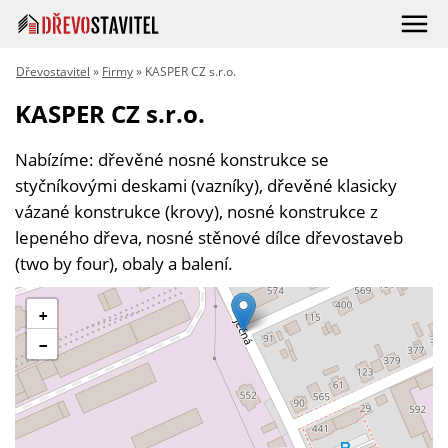
Dřevostavitel
»
Firmy
» KASPER CZ s.r.o.
KASPER CZ s.r.o.
Nabízíme: dřevěné nosné konstrukce se
styčníkovými deskami (vazníky), dřevěné klasicky
vázané konstrukce (krovy), nosné konstrukce z
lepeného dřeva, nosné stěnové dílce dřevostaveb
(two by four), obaly a balení.
+
−