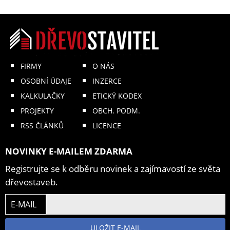
FIRMY
O NÁS
OSOBNÍ ÚDAJE
INZERCE
KALKULAČKY
ETICKÝ KODEX
PROJEKTY
OBCH. PODM.
RSS ČLÁNKŮ
LICENCE
NOVINKY E-MAILEM ZDARMA
Registrujte se k odběru novinek a zajímavostí ze světa
dřevostaveb.
E-MAIL
ULOŽIT E-MAIL