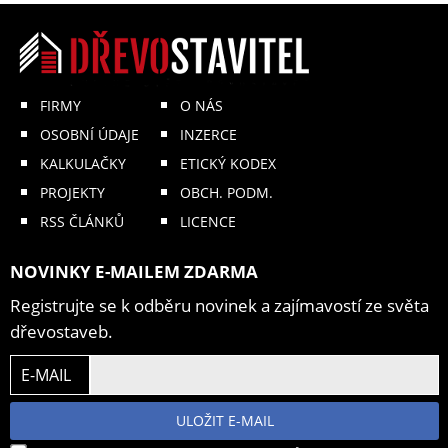
FIRMY
O NÁS
OSOBNÍ ÚDAJE
INZERCE
KALKULAČKY
ETICKÝ KODEX
PROJEKTY
OBCH. PODM.
RSS ČLÁNKŮ
LICENCE
NOVINKY E-MAILEM ZDARMA
Registrujte se k odběru novinek a zajímavostí ze světa
dřevostaveb.
E-MAIL
ULOŽIT E-MAIL