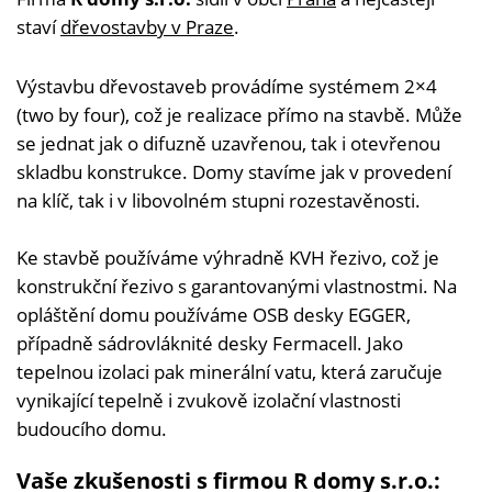
staví
dřevostavby v Praze
.
Výstavbu dřevostaveb provádíme systémem 2×4
(two by four), což je realizace přímo na stavbě. Může
se jednat jak o difuzně uzavřenou, tak i otevřenou
skladbu konstrukce. Domy stavíme jak v provedení
na klíč, tak i v libovolném stupni rozestavěnosti.
Ke stavbě používáme výhradně KVH řezivo, což je
konstrukční řezivo s garantovanými vlastnostmi. Na
opláštění domu používáme OSB desky EGGER,
případně sádrovláknité desky Fermacell. Jako
tepelnou izolaci pak minerální vatu, která zaručuje
vynikající tepelně i zvukově izolační vlastnosti
budoucího domu.
Vaše zkušenosti s firmou R domy s.r.o.: