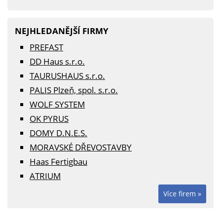
NEJHLEDANĚJŠÍ FIRMY
PREFAST
DD Haus s.r.o.
TAURUSHAUS s.r.o.
PALIS Plzeň, spol. s.r.o.
WOLF SYSTEM
OK PYRUS
DOMY D.N.E.S.
MORAVSKÉ DŘEVOSTAVBY
Haas Fertigbau
ATRIUM
Více firem »