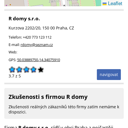
Leaflet
R domy s.r.o.
Kurzova 2202/20
, 150 00
Praha
,
CZ
Telefon:
+420 773 123 112
E-mail:
rdomy@seznam.cz
Web:
,
GPS:
50.03889750
14.34075910
navigovat
3.7
z 5
Zkušenosti s firmou R domy
Zkušenosti reálných zákazníků této firmy zatím nemáme k
dispozici.
Firma
R domy s.r.o.
sídlí v obci
Praha
a nejčastěji