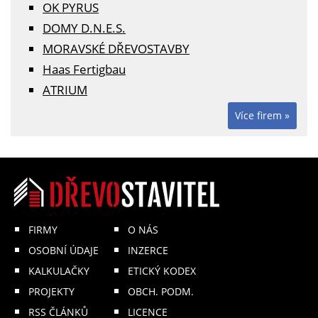
OK PYRUS
DOMY D.N.E.S.
MORAVSKÉ DŘEVOSTAVBY
Haas Fertigbau
ATRIUM
Více firem »
FIRMY
O NÁS
OSOBNÍ ÚDAJE
INZERCE
KALKULAČKY
ETICKÝ KODEX
PROJEKTY
OBCH. PODM.
RSS ČLÁNKŮ
LICENCE