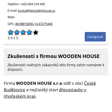
Telefon:
+420 604 318 495
E-mail:
kostal@woodenhouse.cz
Web:
,
GPS:
48.98816830
14.47275440
navigovat
3.9
z 5
Zkušenosti s firmou WOODEN HOUSE
Zkušenosti reálných zákazníků této firmy zatím nemáme k
dispozici.
Firma
WOODEN HOUSE s.r.o
sídlí v obci
České
Budějovice
a nejčastěji staví
dřevostavby v
Jihočeském kraji
.