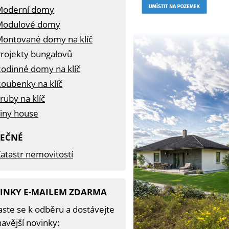
Moderní domy
Modulové domy
ontované domy na klíč
rojekty bungalovů
odinné domy na klíč
oubenky na klíč
ruby na klíč
iny house
TEČNÉ
atastr nemovitostí
INKY E-MAILEM ZDARMA
aste se k odběru a dostávejte
avější novinky: