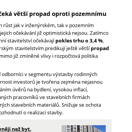
 čeká větší propad oproti pozemnímu
 růst jak v inženýrském, tak v pozemním
 jejich očekávání již optimistická nejsou. Zatímco
í stavitelství očekávají
pokles trhu o 3,4 %
,
rským stavitelstvím predikují ještě větší
propad
mimo již zmíněné vlivy i rozpočtová politika
í odborníci v segmentu výstavby rodinných
rnost investorů je tvořena zejména nejasnou
áním úvěrů na bydlení, vysokou inflací,
aných pracovníků ve stavebních firmách
ých stavebních materiálů. Snižuje se ochota
ozhodnutí o realizaci stavby.
něji než byt.