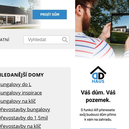
ATNÍ
HLEDANĚJŠÍ DOMY
ungalovy do L
ungalovy inspirace
ungalovy na klíč
řevostavby bungalovy
řevostavby do 1,5mil
řevostavby na klíč