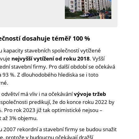
lečností dosahuje téměř 100 %
ou kapacity stavebních společností vytížené
avuje
nejvyšší vytížení od roku 2018
. Vyšší
řední stavební firmy. Pro další období se očekává
na 93 %. Z dlouhodobého hlediska se i toto
rné.
odvětví má vliv i na očekávání
vývoje tržeb
 společnosti predikují, že do konce roku 2022 by
%. Pro rok 2023 již tak optimistické nejsou –
t až 3% objemu.
u 2007 rekordní a stavební firmy se budou snažit
e, protože v budoucnu očekávají dražší