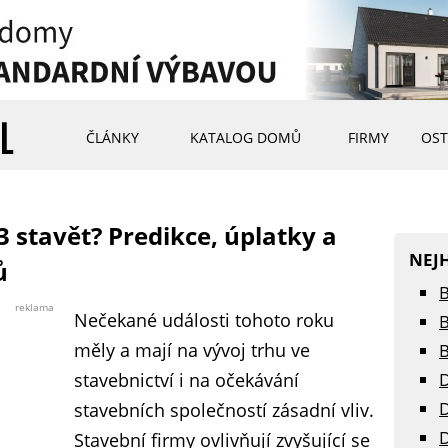
ČLÁNKY
KATALOG DOMŮ
FIRMY
OST
3 stavět? Predikce, úplatky a
NEJ
ů
B
reklama
Nečekané události tohoto roku
B
měly a mají na vývoj trhu ve
B
stavebnictví i na očekávání
D
D
stavebních společností zásadní vliv.
D
Stavební firmy ovlivňují zvyšující se