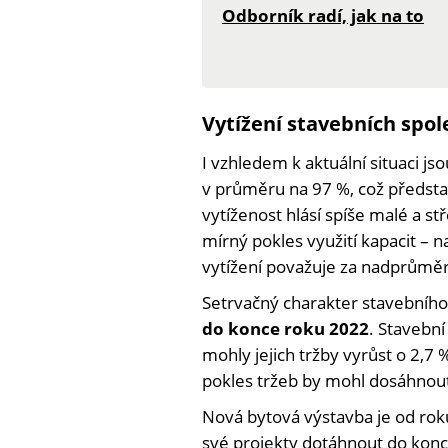
Odborník radí, jak na to
Vytížení stavebních spo
I vzhledem k aktuální situaci js
v průměru na 97 %, což předst
vytíženost hlásí spíše malé a st
mírný pokles využití kapacit – 
vytížení považuje za nadprůmě
Setrvačný charakter stavebního 
do konce roku 2022
. Stavební
mohly jejich tržby vyrůst o 2,7 
pokles tržeb by mohl dosáhnou
Nová bytová výstavba je od rok
své projekty dotáhnout do konc