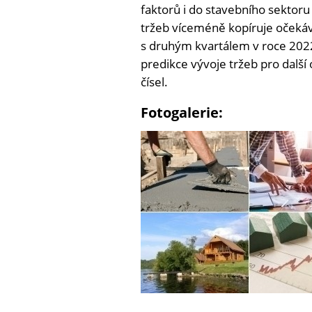
faktorů i do stavebního sektoru
tržeb víceméně kopíruje očekává
s druhým kvartálem v roce 2022
predikce vývoje tržeb pro dalš
čísel.
Fotogalerie: