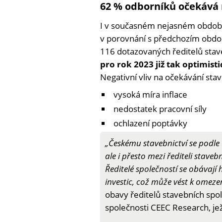
62 % odborníků očekává 
I v současném nejasném období
v porovnání s předchozím obdob
116 dotazovaných ředitelů stav
pro rok 2023 již tak optimist
Negativní vliv na očekávání stav
vysoká míra inflace
nedostatek pracovní síly
ochlazení poptávky
„Českému stavebnictví se podle
ale i přesto mezi řediteli stave
Ředitelé společností se obávají
investic, což může vést k omeze
obavy ředitelů stavebních spol
společnosti CEEC Research, jež