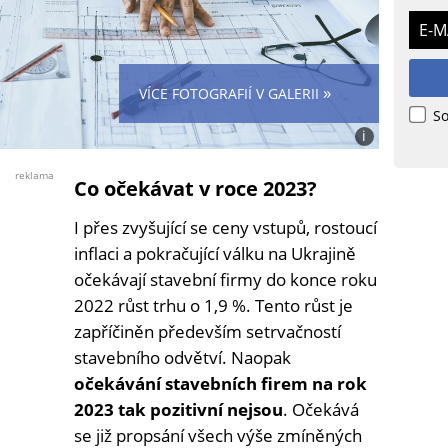
E-M
»
VÍCE FOTOGRAFIÍ V GALERII
So
i
Foto:
Shutterstock
reklama
Co očekávat v roce 2023?
I přes zvyšující se ceny vstupů, rostoucí
inflaci a pokračující válku na Ukrajině
očekávají stavební firmy do konce roku
2022 růst trhu o 1,9 %. Tento růst je
zapříčiněn především setrvačností
stavebního odvětví. Naopak
očekávání stavebních firem na rok
2023 tak pozitivní nejsou
. Očekává
se již propsání všech výše zmíněných