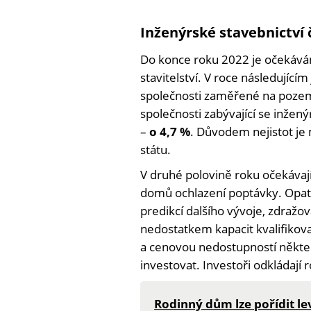
Inženýrské stavebnictví
Do konce roku 2022 je očekáván
stavitelství. V roce následujícím
společnosti zaměřené na pozemn
společnosti zabývající se inžený
–
o 4,7 %
. Důvodem nejistot je 
státu.
V druhé polovině roku očekávaj
domů ochlazení poptávky. Opat
predikcí dalšího vývoje, zdražov
nedostatkem kapacit kvalifikov
a cenovou nedostupností někter
investovat. Investoři odkládají r
Rodinný dům lze pořídit lev