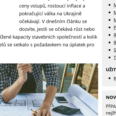
ceny vstupů, rostoucí inflace a
pokračující válka na Ukrajině
M
očekávají. V dnešním článku se
P
dozvíte, jestli se očekává růst nebo
R
ížené kapacity stavebních společností a kolik
R
elů se setkalo s požadavkem na úplatek pro
S
T
UŽI
K
NOV
Přihl
nejžh