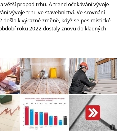
 a větší propad trhu. A trend očekávání vývoje
ní vývoje trhu ve stavebnictví. Ve srovnání
 došlo k výrazné změně, když se pesimistické
í období roku 2022 dostaly znovu do kladných
i
Foto:
Shutterstock,