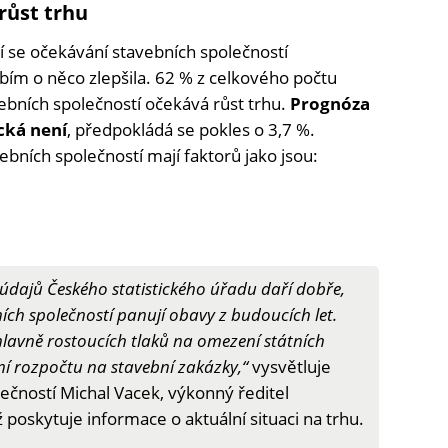
růst trhu
CEEC
Research
 se očekávání stavebních společností
ím o něco zlepšila. 62 % z celkového počtu
ebních společností očekává růst trhu.
Prognóza
ická není
, předpokládá se pokles o 3,7 %.
ebních společností mají faktorů jako jsou:
 údajů Českého statistického úřadu daří dobře,
bních společností panují obavy z budoucích let.
 hlavně rostoucích tlaků na omezení státních
ní rozpočtu na stavební zakázky,“
vysvětluje
ečností Michal Vacek, výkonný ředitel
 poskytuje informace o aktuální situaci na trhu.