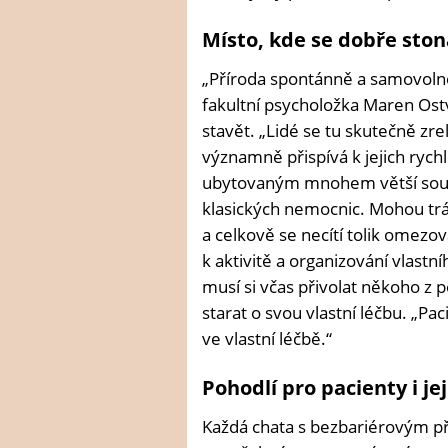
Místo, kde se dobře ston
„Příroda spontánně a samovoln
fakultní psycholožka Maren Ostv
stavět. „Lidé se tu skutečně zrel
významně přispívá k jejich rych
ubytovaným mnohem větší soukr
klasických nemocnic. Mohou trá
a celkově se necítí tolik omezo
k aktivitě a organizování vlastní
musí si včas přivolat někoho z 
starat o svou vlastní léčbu. „Pac
ve vlastní léčbě.“
Pohodlí pro pacienty i j
Každá chata s bezbariérovým př