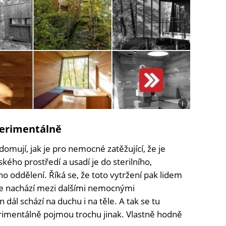
i
Foto:
Ivar
perimentálně
Kvaal
domují, jak je pro nemocné zatěžující, že je
ého prostředí a usadí je do sterilního,
o oddělení. Říká se, že toto vytržení pak lidem
se nachází mezi dalšími nemocnými
n dál schází na duchu i na těle. A tak se tu
erimentálně pojmou trochu jinak. Vlastně hodně