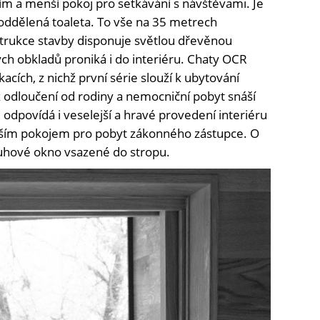
 a menší pokoj pro setkávání s návštěvami. Je
oddělená toaleta. To vše na 35 metrech
trukce stavby disponuje světlou dřevěnou
ch obkladů proniká i do interiéru. Chaty OCR
acích, z nichž první série slouží k ubytování
iž odloučení od rodiny a nemocniční pobyt snáší
 odpovídá i veselejší a hravé provedení interiéru
ejším pokojem pro pobyt zákonného zástupce. O
ruhové okno vsazené do stropu.