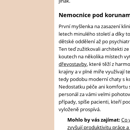
jinak.
Nemocnice pod korunam
První myšlenka na zasazení klini
letech minulého století a díky t
dětské oddělení až po psychiatr
Ten teď zužitkovali architekti ze
koutech na několika místech vyt
dřevostavby
, které těží z har
krajiny a v plné míře využívají 
tedy podobu moderní chaty s k
Nedostatku péče ani komfortu se
personál za vámi velmi pohotově
případy, spíše pacienti, kteří 
vyloženě prospívá.
Mohlo by vás zajímat:
Co 
zvyšují produktivitu práce a