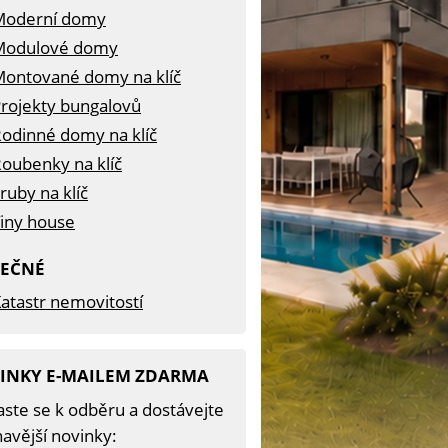
Moderní domy
Modulové domy
ontované domy na klíč
rojekty bungalovů
odinné domy na klíč
oubenky na klíč
ruby na klíč
iny house
TEČNÉ
atastr nemovitostí
INKY E-MAILEM ZDARMA
aste se k odběru a dostávejte
avější novinky: