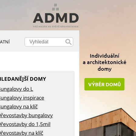
ATNÍ
HLEDANĚJŠÍ DOMY
ungalovy do L
ungalovy inspirace
ungalovy na klíč
řevostavby bungalovy
řevostavby do 1,5mil
řevostavby na klíč