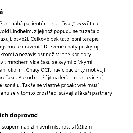
á
ě pomáhá pacientům odpočívat,“ vysvětluje
old Lindheim, z jejíhož popudu se tu začalo
axují, osvěží. Celkově pak tato lesní terapie
lejšímu uzdravení.“ Dřevěné chaty poskytují
omí a nezávislost než strohé koridory
vit mnohem více času se svými blízkými
váni okolím. Chaty OCR navíc pacienty motivují
ho času: Pokud chtějí jít na léčbu nebo cvičení,
personálu. Takže se vlastně proaktivně musí
ienti se v tomto prostředí stávají s lékaři partnery
ejich doprovod
ístupem nabízí hlavní místnost s lůžkem