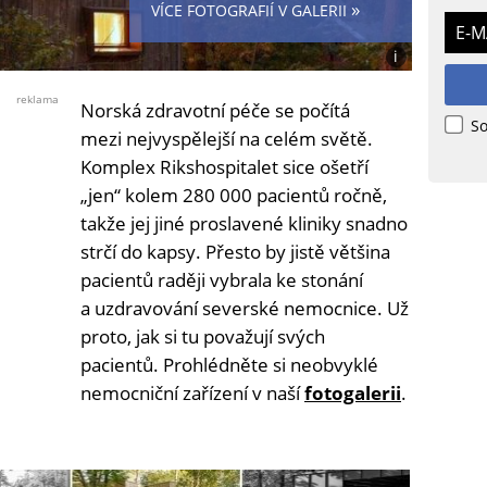
»
VÍCE FOTOGRAFIÍ V GALERII
E-M
i
Foto:
Ivar
reklama
Norská zdravotní péče se počítá
Kvaal
So
mezi nejvyspělejší na celém světě.
Komplex Rikshospitalet sice ošetří
„jen“ kolem 280 000 pacientů ročně,
takže jej jiné proslavené kliniky snadno
strčí do kapsy. Přesto by jistě většina
pacientů raději vybrala ke stonání
a uzdravování severské nemocnice. Už
proto, jak si tu považují svých
pacientů. Prohlédněte si neobvyklé
nemocniční zařízení v naší
fotogalerii
.