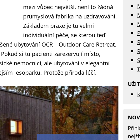
mezi vůbec největší, není to žádná
průmyslová fabrika na uzdravování.
M
Základem praxe je tu velmi
P
individuální péče, se kterou teď
R
ené ubytování OCR – Outdoor Care Retreat,
R
Pokud si tu pacienti zarezervují místo,
S
sické nemocnici, ale ubytování v elegantní
T
jším lesoparku. Protože příroda léčí.
UŽI
K
NOV
Přihl
nejžh