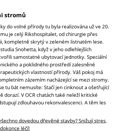
i stromů
ky do volné přírody tu byla realizována už ve 20.
omu je celý Rikshospitalet, od chirurgie přes
ii, kompletně skrytý v zeleném listnatém lese.
 studia Snohetta, když v jeho odlehlejších
vořili samostatné ubytovací jednotky. Speciální
monického a poklidného prostředí zalesněné
terapeutických vlastností přírody. Váš pokoj má
ompletním zázemím nacházející se mezi stromy.
 tu bát nemusíte: Stačí jen cinknout a ošetřující
 dorazí. V OCR chatách také neleží kritické
podstupují zdlouhavou rekonvalescenci. A těm les
všechno dovedou dřevěné stavby? Snižují stres,
 dokonce léčí!