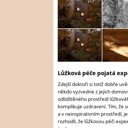
Lůžková péče pojatá ex
Zdejší doktoři si totiž dobře uvě
někdo vyzvedne z jejich domovsk
odlidštěného prostředí lůžkovéh
komplikuje uzdravení. Tím, že 
a v neinspirativním prostředí, je
rozhodli, že lůžkovou péči exp