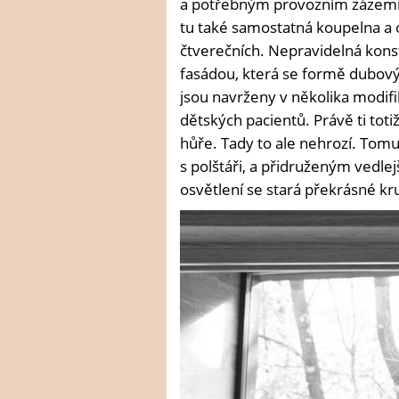
a potřebným provozním zázemím
tu také samostatná koupelna a 
čtverečních. Nepravidelná kons
fasádou, která se formě dubový
jsou navrženy v několika modifik
dětských pacientů. Právě ti tot
hůře. Tady to ale nehrozí. Tomu
s polštáři, a přidruženým vedl
osvětlení se stará překrásné k