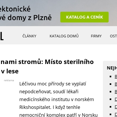
ČLÁNKY
KATALOG DOMŮ
FIRMY
OST
ami stromů: Místo sterilního
NEJ
v lese
B
reklama
Léčivou moc přírody se vyplatí
B
nepodceňovat, soudí lékaři
B
medicínského institutu v norském
D
D
Rikshospitalet. I když tenhle
D
nemocniční komplex patří v Norsku