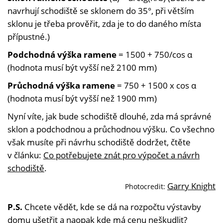
navrhují schodiště se sklonem do 35°, při větším
sklonu je třeba prověřit, zda je to do daného místa
přípustné.)
Podchodná výška ramene
= 1500 + 750/cos α
(hodnota musí být vyšší než 2100 mm)
Průchodná výška ramene
= 750 + 1500 x cos α
(hodnota musí být vyšší než 1900 mm)
Nyní víte, jak bude schodiště dlouhé, zda má správné
sklon a podchodnou a průchodnou výšku. Co všechno
však musíte při návrhu schodiště dodržet, čtěte
v článku:
Co potřebujete znát pro výpočet a návrh
schodiště
.
Garry Knight
Photocredit:
P.S.
Chcete vědět, kde se dá na rozpočtu výstavby
domu ušetřit a naopak kde má cenu neškudlit?