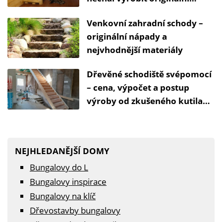
schody z plastu
Venkovní zahradní schody –
originální nápady a
nejvhodnější materiály
Dřevěné schodiště svépomocí
– cena, výpočet a postup
výroby od zkušeného kutila
Honzy
NEJHLEDANĚJŠÍ DOMY
Bungalovy do L
Bungalovy inspirace
Bungalovy na klíč
Dřevostavby bungalovy