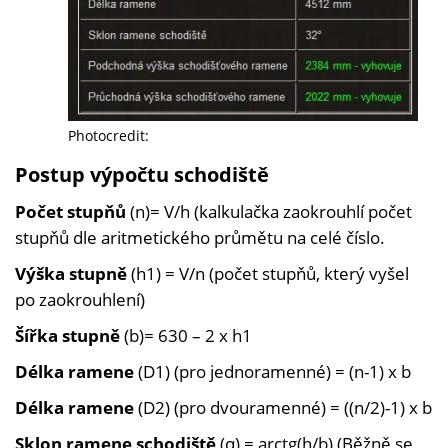
Photocredit:
Postup výpočtu schodiště
Počet stupňů
(n)= V/h (kalkulačka zaokrouhlí počet
stupňů dle aritmetického průmětu na celé číslo.
Výška stupně
(h1) = V/n (počet stupňů, který vyšel
po zaokrouhlení)
Šířka stupně
(b)= 630 – 2 x h1
Délka ramene
(D1) (pro jednoramenné) = (n-1) x b
Délka ramene
(D2) (pro dvouramenné) = ((n/2)-1) x b
Sklon ramene schodiště
(α) = arctg(h/b) (Běžně se