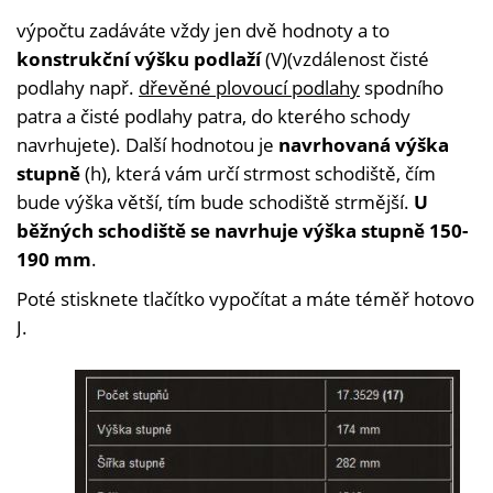
výpočtu zadáváte vždy jen dvě hodnoty a to
konstrukční výšku podlaží
(V)(vzdálenost čisté
podlahy např.
dřevěné plovoucí podlahy
spodního
patra a čisté podlahy patra, do kterého schody
navrhujete). Další hodnotou je
navrhovaná výška
stupně
(h), která vám určí strmost schodiště, čím
bude výška větší, tím bude schodiště strmější.
U
běžných schodiště se navrhuje výška stupně 150-
190 mm
.
Poté stisknete tlačítko vypočítat a máte téměř hotovo
J.