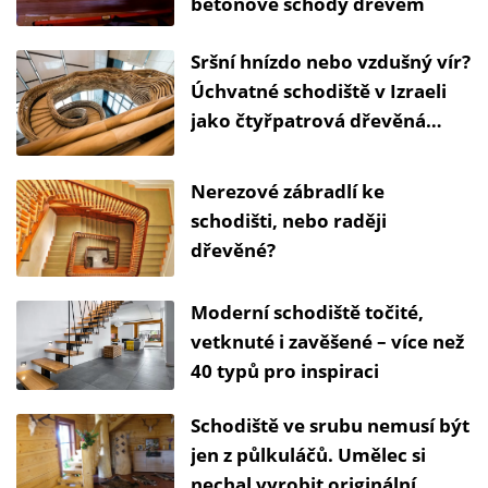
betonové schody dřevem
Sršní hnízdo nebo vzdušný vír?
Úchvatné schodiště v Izraeli
jako čtyřpatrová dřevěná
socha
Nerezové zábradlí ke
schodišti, nebo raději
dřevěné?
Moderní schodiště točité,
vetknuté i zavěšené – více než
40 typů pro inspiraci
Schodiště ve srubu nemusí být
jen z půlkuláčů. Umělec si
nechal vyrobit originální