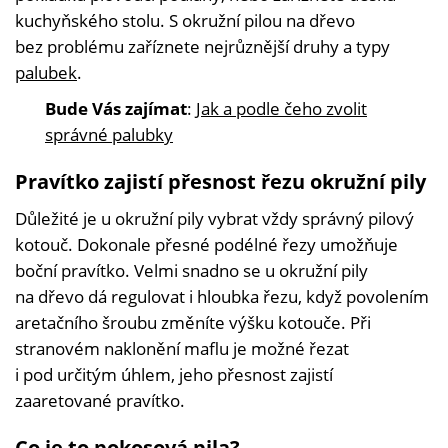
kuchyňského stolu. S okružní pilou na dřevo
bez problému zaříznete nejrůznější druhy a typy
palubek
.
Bude Vás zajímat
:
Jak a podle čeho zvolit
správné palubky
Pravítko zajistí přesnost řezu okružní pily
Důležité je u okružní pily vybrat vždy správný pilový
kotouč. Dokonale přesné podélné řezy umožňuje
boční pravítko. Velmi snadno se u okružní pily
na dřevo dá regulovat i hloubka řezu, když povolením
aretačního šroubu změníte výšku kotouče. Při
stranovém naklonění maflu je možné řezat
i pod určitým úhlem, jeho přesnost zajistí
zaaretované pravítko.
Co je to pokosová pila?