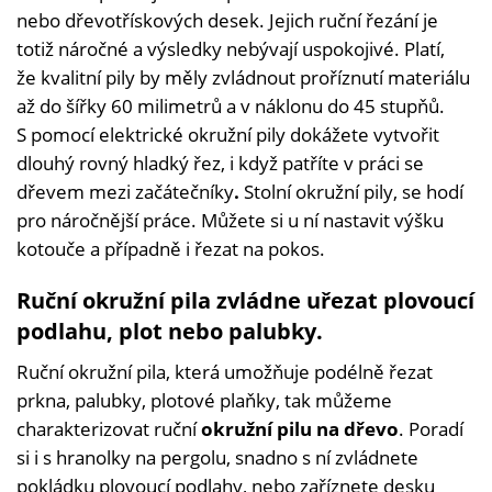
nebo dřevotřískových desek. Jejich ruční řezání je
totiž náročné a výsledky nebývají uspokojivé. Platí,
že kvalitní pily by měly zvládnout proříznutí materiálu
až do šířky 60 milimetrů a v náklonu do 45 stupňů.
S pomocí elektrické okružní pily dokážete vytvořit
dlouhý rovný hladký řez, i když patříte v práci se
dřevem mezi začátečníky
.
Stolní okružní pily, se hodí
pro náročnější práce. Můžete si u ní nastavit výšku
kotouče a případně i řezat na pokos.
Ruční okružní pila zvládne uřezat plovoucí
podlahu, plot nebo palubky.
Ruční okružní pila, která umožňuje podélně řezat
prkna, palubky, plotové plaňky, tak můžeme
charakterizovat ruční
okružní pilu na dřevo
. Poradí
si i s hranolky na pergolu, snadno s ní zvládnete
pokládku plovoucí podlahy, nebo zaříznete desku