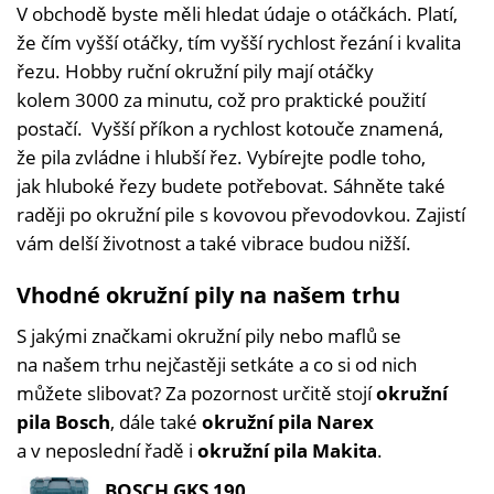
V obchodě byste měli hledat údaje o otáčkách. Platí,
že čím vyšší otáčky, tím vyšší rychlost řezání i kvalita
řezu. Hobby ruční okružní pily mají otáčky
kolem 3000 za minutu, což pro praktické použití
postačí. Vyšší příkon a rychlost kotouče znamená,
že pila zvládne i hlubší řez. Vybírejte podle toho,
jak hluboké řezy budete potřebovat. Sáhněte také
raději po okružní pile s kovovou převodovkou. Zajistí
vám delší životnost a také vibrace budou nižší.
Vhodné okružní pily na našem trhu
S jakými značkami okružní pily nebo maflů se
na našem trhu nejčastěji setkáte a co si od nich
můžete slibovat? Za pozornost určitě stojí
okružní
pila Bosch
, dále také
okružní pila Narex
a v neposlední řadě i
okružní pila Makita
.
BOSCH GKS 190