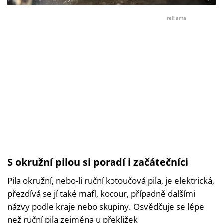
Foto:
©
reklama
Dřevo
S okružní pilou si poradí i začátečníci
Pila okružní, nebo-li ruční kotoučová pila, je elektrická,
přezdívá se jí také mafl, kocour, případně dalšími
názvy podle kraje nebo skupiny. Osvědčuje se lépe
než ruční pila zejména u překližek