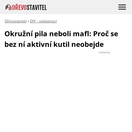
Dřevostavitel
»
DIY – svépomocí
Okružní pila neboli mafl: Proč se
bez ní aktivní kutil neobejde
reklama