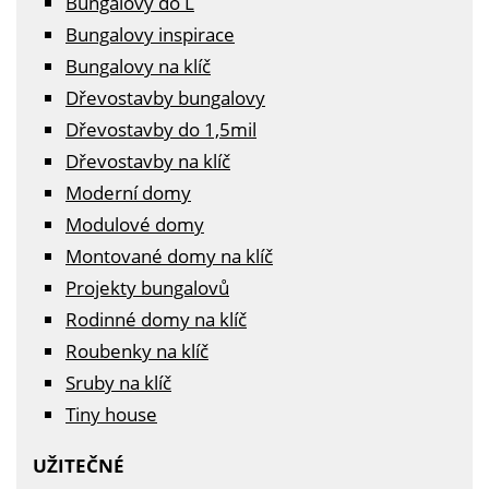
Bungalovy do L
Bungalovy inspirace
Bungalovy na klíč
Dřevostavby bungalovy
Dřevostavby do 1,5mil
Dřevostavby na klíč
Moderní domy
Modulové domy
Montované domy na klíč
Projekty bungalovů
Rodinné domy na klíč
Roubenky na klíč
Sruby na klíč
Tiny house
UŽITEČNÉ