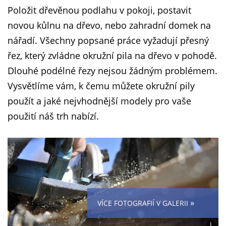
Položit dřevěnou podlahu v pokoji, postavit
novou kůlnu na dřevo, nebo zahradní domek na
nářadí. Všechny popsané práce vyžadují přesný
řez, který zvládne okružní pila na dřevo v pohodě.
Dlouhé podélné řezy nejsou žádným problémem.
Vysvětlíme vám, k čemu můžete okružní pily
použít a jaké nejvhodnější modely pro vaše
použití náš trh nabízí.
»
VÍCE FOTOGRAFIÍ V GALERII
i