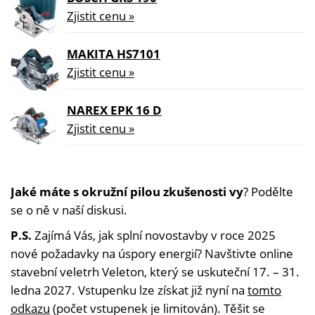
Zjistit cenu »
MAKITA HS7101
Zjistit cenu »
NAREX EPK 16 D
Zjistit cenu »
Jaké máte s okružní pilou zkušenosti vy
? Podělte
se o ně v naší diskusi.
P.S.
Zajímá Vás, jak splní novostavby v roce 2025
nové požadavky na úspory energií? Navštivte online
stavební veletrh Veleton, který se uskuteční 17. – 31.
ledna 2027. Vstupenku lze získat již nyní na
tomto
odkazu
(počet vstupenek je limitován). Těšit se