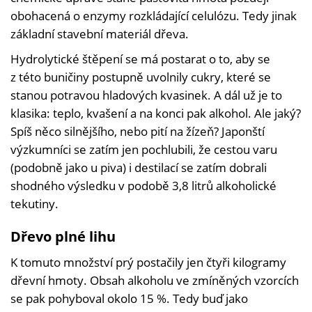
obohacená o enzymy rozkládající celulózu. Tedy jinak
základní stavební materiál dřeva.
Hydrolytické štěpení se má postarat o to, aby se
z této buničiny postupně uvolnily cukry, které se
stanou potravou hladových kvasinek. A dál už je to
klasika: teplo, kvašení a na konci pak alkohol. Ale jaký?
Spíš něco silnějšího, nebo pití na žízeň? Japonští
výzkumníci se zatím jen pochlubili, že cestou varu
(podobně jako u piva) i destilací se zatím dobrali
shodného výsledku v podobě 3,8 litrů alkoholické
tekutiny.
Dřevo plné lihu
K tomuto množství prý postačily jen čtyři kilogramy
dřevní hmoty. Obsah alkoholu ve zmíněných vzorcích
se pak pohyboval okolo 15 %. Tedy buď jako