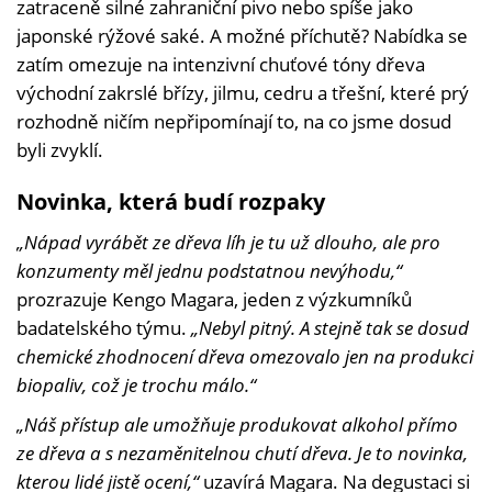
zatraceně silné zahraniční pivo nebo spíše jako
japonské rýžové saké. A možné příchutě? Nabídka se
zatím omezuje na intenzivní chuťové tóny dřeva
východní zakrslé břízy, jilmu, cedru a třešní, které prý
rozhodně ničím nepřipomínají to, na co jsme dosud
byli zvyklí.
Novinka, která budí rozpaky
„Nápad vyrábět ze dřeva líh je tu už dlouho, ale pro
konzumenty měl jednu podstatnou nevýhodu,“
prozrazuje Kengo Magara, jeden z výzkumníků
badatelského týmu.
„Nebyl pitný. A stejně tak se dosud
chemické zhodnocení dřeva omezovalo jen na produkci
biopaliv, což je trochu málo.“
„Náš přístup ale umožňuje produkovat alkohol přímo
ze dřeva a s nezaměnitelnou chutí dřeva. Je to novinka,
kterou lidé jistě ocení,“
uzavírá Magara. Na degustaci si