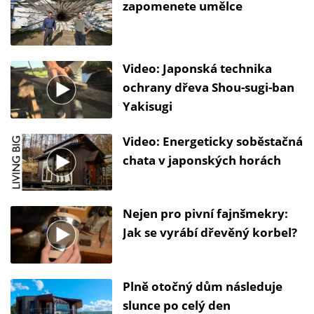
zapomenete umělce
Video: Japonská technika
ochrany dřeva Shou-sugi-ban
Yakisugi
Video: Energeticky soběstačná
chata v japonských horách
Nejen pro pivní fajnšmekry:
Jak se vyrábí dřevěný korbel?
Plně otočný dům následuje
slunce po celý den