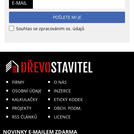
E-MAIL
POŠLETE MI JE
Souhlas se zpracováním os. údajů
FIRMY
O NÁS
OSOBNÍ ÚDAJE
INZERCE
KALKULAČKY
ETICKÝ KODEX
PROJEKTY
OBCH. PODM.
RSS ČLÁNKŮ
LICENCE
NOVINKY E-MAILEM ZDARMA