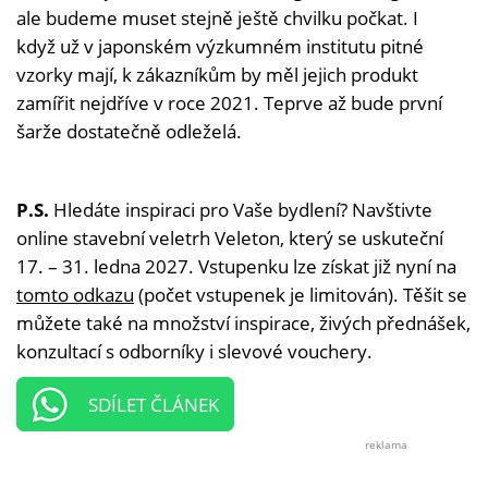
ale budeme muset stejně ještě chvilku počkat. I
když už v japonském výzkumném institutu pitné
vzorky mají, k zákazníkům by měl jejich produkt
zamířit nejdříve v roce 2021. Teprve až bude první
šarže dostatečně odleželá.
P.S.
Hledáte inspiraci pro Vaše bydlení? Navštivte
online stavební veletrh Veleton, který se uskuteční
17. – 31. ledna 2027. Vstupenku lze získat již nyní na
tomto odkazu
(počet vstupenek je limitován). Těšit se
můžete také na množství inspirace, živých přednášek,
konzultací s odborníky i slevové vouchery.
SDÍLET ČLÁNEK
reklama