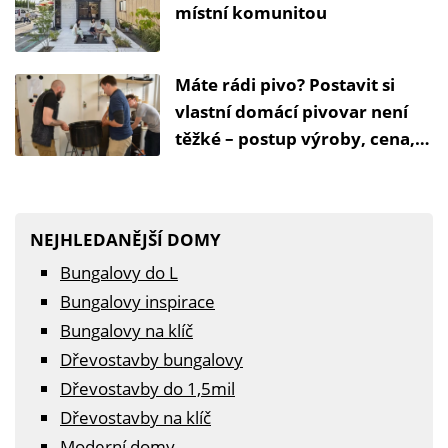
místní komunitou
Máte rádi pivo? Postavit si
vlastní domácí pivovar není
těžké – postup výroby, cena,
vybavení
NEJHLEDANĚJŠÍ DOMY
Bungalovy do L
Bungalovy inspirace
Bungalovy na klíč
Dřevostavby bungalovy
Dřevostavby do 1,5mil
Dřevostavby na klíč
Moderní domy