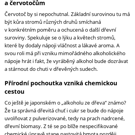
a červotočům
Červotoč by si nepochutnal. Základní surovinou tu má
být kůra stromů různých druhů smíchaná
v konkrétním poměru a ochucená o další dřevní
suroviny. Spekuluje se o lýku a květech stromů,
které by dodaly nápoji vláčnost a lákavé aroma. A
svou roli má při vzniku mimořádného alkoholického
nápoje hrát i fakt, že vyráběný alkohol bude dozrávat
a stárnout do chuti v dřevěných sudech.
Přírodní pochoutka vzniká chemickou
cestou
Co ještě je japonském o
„
alkoholu ze dřeva“ známo?
Že ta správná dřevitá chuť i cukr se bude do nápoje
uvolňovat z pulverizované, tedy na prach nadrcené,
dřevní biomasy. Z té se po blíže nespecifikované
chemické úpravě stane pastovitá hmota později