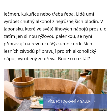
Ječmen, kukuřice nebo třeba řepa. Lidé umí
vyrábět chutný alkohol z nejrůznějších plodin. V
Japonsku, které ve světě lihových nápojů proslulo
zatím jen silnou rýžovou pálenkou, se nyní
připravují na revoluci. Výzkumníci zdejších
lesních závodů připravují pro trh alkoholický
nápoj, vyrobený ze dřeva. Bude o co stát?
»
VÍCE FOTOGRAFIÍ V GALERII