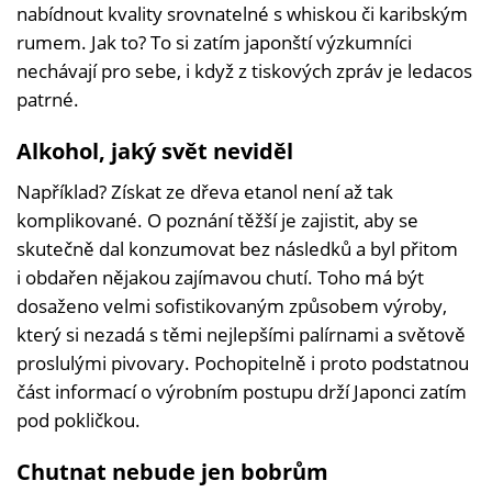
nabídnout kvality srovnatelné s whiskou či karibským
rumem. Jak to? To si zatím japonští výzkumníci
nechávají pro sebe, i když z tiskových zpráv je ledacos
patrné.
Alkohol, jaký svět neviděl
Například? Získat ze dřeva etanol není až tak
komplikované. O poznání těžší je zajistit, aby se
skutečně dal konzumovat bez následků a byl přitom
i obdařen nějakou zajímavou chutí. Toho má být
dosaženo velmi sofistikovaným způsobem výroby,
který si nezadá s těmi nejlepšími palírnami a světově
proslulými pivovary. Pochopitelně i proto podstatnou
část informací o výrobním postupu drží Japonci zatím
pod pokličkou.
Chutnat nebude jen bobrům