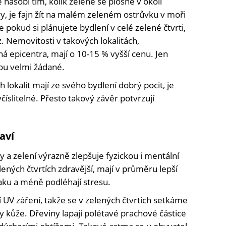
e násobí tím, kolik zeleně se plošně v okolí
vy, je fajn žít na malém zeleném ostrůvku v moři
 pokud si plánujete bydlení v celé zelené čtvrti,
. Nemovitosti v takových lokalitách,
 epicentra, mají o 10-15 % vyšší cenu. Jen
sou velmi žádané.
h lokalit mají ze svého bydlení dobrý pocit, je
yčíslitelné. Přesto takový závěr potvrzují
aví
 a zelení výrazně zlepšuje fyzickou i mentální
ených čtvrtích zdravější, mají v průměru lepší
aku a méně podléhají stresu.
í UV záření, takže se v zelených čtvrtích setkáme
 kůže. Dřeviny lapají polétavé prachové částice