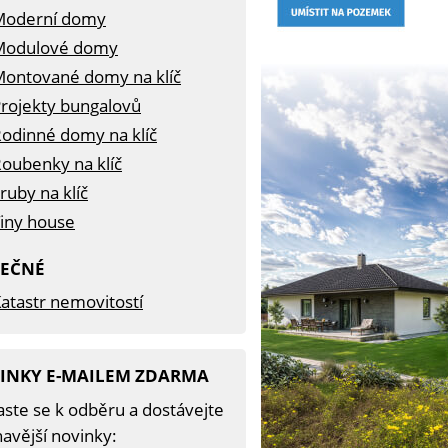
Moderní domy
Modulové domy
ontované domy na klíč
rojekty bungalovů
odinné domy na klíč
oubenky na klíč
ruby na klíč
iny house
TEČNÉ
atastr nemovitostí
INKY E-MAILEM ZDARMA
aste se k odběru a dostávejte
avější novinky: