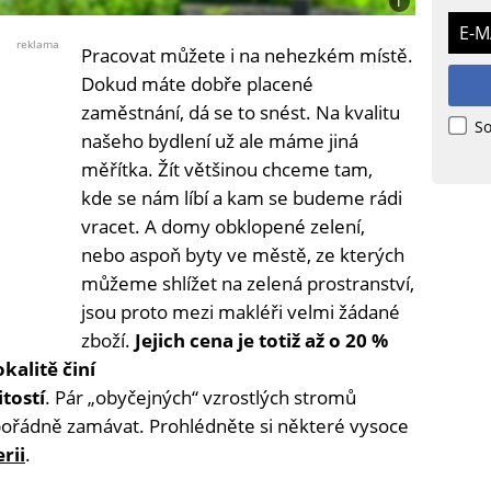
i
Foto:
E-M
Uwe367
reklama
Pracovat můžete i na nehezkém místě.
Dokud máte dobře placené
zaměstnání, dá se to snést. Na kvalitu
So
našeho bydlení už ale máme jiná
měřítka. Žít většinou chceme tam,
kde se nám líbí a kam se budeme rádi
vracet. A domy obklopené zelení,
nebo aspoň byty ve městě, ze kterých
můžeme shlížet na zelená prostranství,
jsou proto mezi makléři velmi žádané
zboží.
Jejich cena je totiž až o 20 %
kalitě činí
tostí
. Pár „obyčejných“ vzrostlých stromů
pořádně zamávat. Prohlédněte si některé vysoce
erii
.