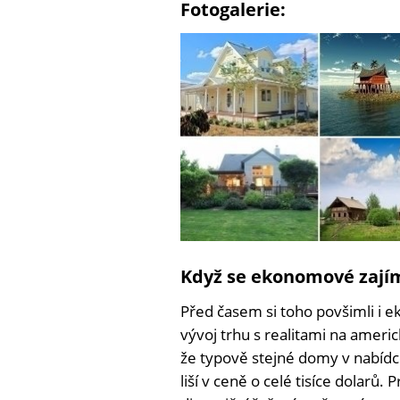
Fotogalerie:
Když se ekonomové zajím
Před časem si toho povšimli i e
vývoj trhu s realitami na amer
že typově stejné domy v nabídce
liší v ceně o celé tisíce dolarů.