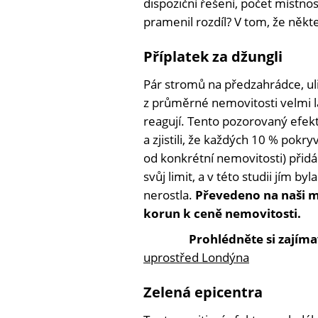
dispoziční řešení, počet místnos
pramenil rozdíl? V tom, že někte
Příplatek za džungli
Pár stromů na předzahrádce, ul
z průměrné nemovitosti velmi l
reagují. Tento pozorovaný efekt
a zjistili, že každých 10 % pok
od konkrétní nemovitosti) přidá
svůj limit, a v této studii jím b
nerostla.
Převedeno na naši 
korun k ceně nemovitosti.
Prohlédněte si zajím
uprostřed Londýna
Zelená epicentra