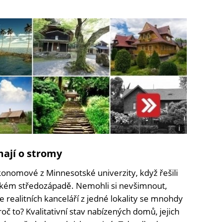
i
Foto:
Uwe367,
ají o stromy
StevenM_61,
driver
konomové z Minnesotské univerzity, když řešili
Photographer,
TANAKA
ickém středozápadě. Nemohli si nevšimnout,
Juuyoh
 realitních kanceláří z jedné lokality se mnohdy
 Proč to? Kvalitativní stav nabízených domů, jejich