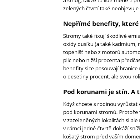
a smog, takže tu lidé méně trpí
zelených čtvrtí také neobjevuje
Nepřímé benefity, které 
Stromy také fixují škodlivé emisní
oxidy dusíku (a také kadmium, ni
topenišť nebo z motorů automo
plic nebo nižší procenta předča
benefity sice posouvají hranic
o desetiny procent, ale svou rol
Pod korunami je stín. A t
Když chcete s rodinou vyrůstat
pod korunami stromů. Protože v
v zazeleněných lokalitách si al
v rámci jedné čtvrtě dokáží sníž
košatý strom před vaším domem 