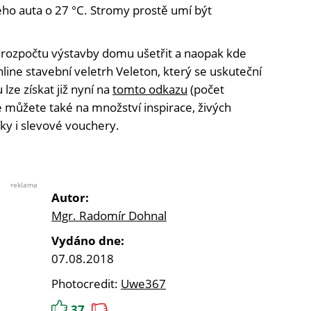
ého auta o 27 °C. Stromy prostě umí být
 rozpočtu výstavby domu ušetřit a naopak kde
line stavební veletrh Veleton, který se uskuteční
lze získat již nyní na
tomto odkazu
(počet
se můžete také na množství inspirace, živých
ky i slevové vouchery.
reklama
Autor:
Mgr. Radomír Dohnal
Vydáno dne:
07.08.2018
Photocredit:
Uwe367
37