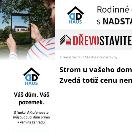
Dřevostavitel
»
Stavba dřevostavby
Strom u vašeho dom
Zvedá totiž cenu ne