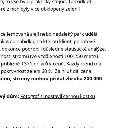
tí, to vše bylo prakticky stejné. Tak odkud
ré z nich byly více obklopeny zelení!
ice lemovaná alejí nebo nedaleký park udělá
ákavou nabídku, na kterou klienti pohotově
 dokonce podrobili důsledné statistické analýze,
ryvnosti stromů (ve vzdálenosti 100-250 metrů
 přibližně 1371 dolarů k ceně. Každý trend má
yla pokryvnost zelení 60 %. Za ní už dál cena
měnu, stromy mohou přidat zhruba 200 000
avý dům:
Fotograf si postavil černou kostku