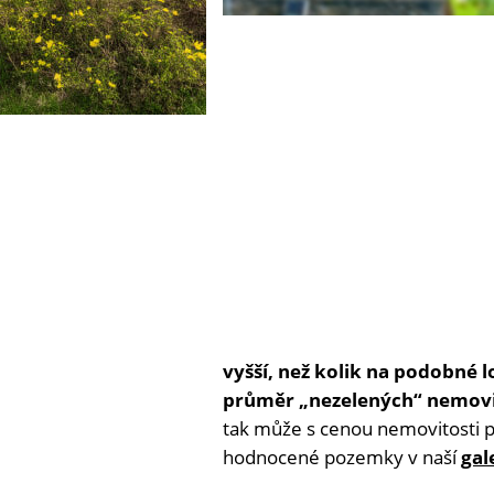
vyšší, než kolik na podobné lo
průměr „nezelených
“
nemovi
tak může s cenou nemovitosti 
hodnocené pozemky v naší
gal