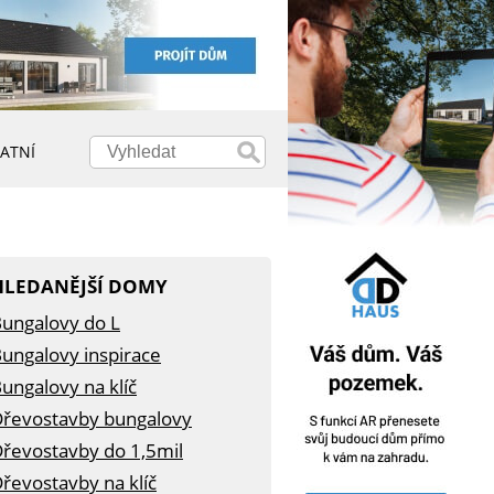
ATNÍ
HLEDANĚJŠÍ DOMY
ungalovy do L
ungalovy inspirace
ungalovy na klíč
řevostavby bungalovy
řevostavby do 1,5mil
řevostavby na klíč