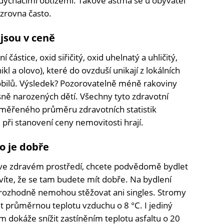
 dýchacími obtížemi. Takové astma se u obyvatel
 zrovna často.
jsou v ceně
 částice, oxid siřičitý, oxid uhelnatý a uhličitý,
kl a olovo), které do ovzduší unikají z lokálních
bilů. Výsledek? Pozorovatelně méně rakoviny
sně narozených dětí. Všechny tyto zdravotní
e měřeného průměru zdravotních statistik
i při stanovení ceny nemovitosti hrají.
o je dobře
 ve zdravém prostředí, chcete podvědomě bydlet
íte, že se tam budete mít dobře. Na bydlení
e rozhodně nemohou stěžovat ani singles. Stromy
it průměrnou teplotu vzduchu o 8 °C. I jediný
dokáže snížit zastíněním teplotu asfaltu o 20