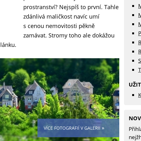
prostranství? Nejspíš to první. Tahle
zdánlivá maličkost navíc umí
M
s cenou nemovitosti pěkně
P
zamávat. Stromy toho ale dokážou
R
lánku.
R
S
T
UŽI
K
NOV
»
VÍCE FOTOGRAFIÍ V GALERII
Přihl
nejžh