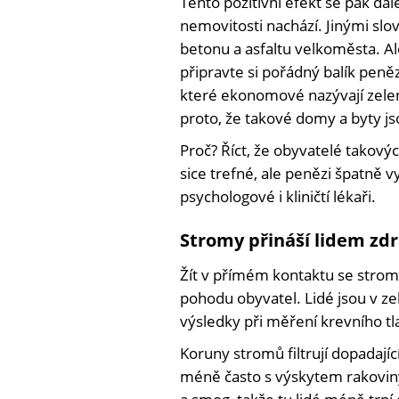
Tento pozitivní efekt se pak dál
nemovitosti nachází. Jinými slo
betonu a asfaltu velkoměsta. Ale
připravte si pořádný balík peněz
které ekonomové nazývají zelená
proto, že takové domy a byty j
Proč? Říct, že obyvatelé takovýc
sice trefné, ale penězi špatně v
psychologové i kliničtí lékaři.
Stromy přináší lidem zdr
Žít v přímém kontaktu se stromy
pohodu obyvatel. Lidé jsou v zel
výsledky při měření krevního tl
Koruny stromů filtrují dopadajíc
méně často s výskytem rakoviny