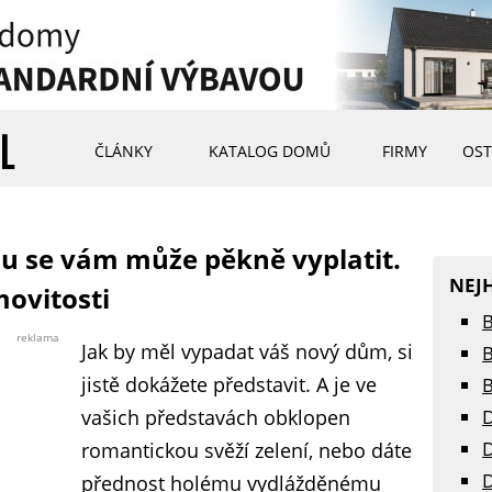
ČLÁNKY
KATALOG DOMŮ
FIRMY
OST
u se vám může pěkně vyplatit.
NEJ
movitosti
B
reklama
Jak by měl vypadat váš nový dům, si
B
jistě dokážete představit. A je ve
B
vašich představách obklopen
D
D
romantickou svěží zelení, nebo dáte
D
přednost holému vydlážděnému