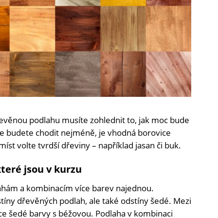
řevěnou podlahu musíte zohlednit to, jak moc bude
de budete chodit nejméně, je vhodná borovice
íst volte tvrdší dřeviny – například jasan či buk.
teré jsou v kurzu
lahám a kombinacím více barev najednou.
stíny dřevěných podlah, ale také odstíny šedé. Mezi
ce šedé barvy s béžovou. Podlaha v kombinaci