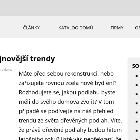
ČLÁNKY
KATALOG DOMŮ
FIRMY
O
jnovější trendy
SO
reklama
Máte před sebou rekonstrukci, nebo
zařizujete rovnou zcela nové bydlení?
Rozhodujete se, jakou podlahu byste
měli do svého domova zvolit? V tom
případě se podívejte na náš přehled
trendů ze světa dřevěných podlah. Víte,
že právě dřevěné podlahy budou hitem
letošního roku? Jistě vás nepřekvapí, že