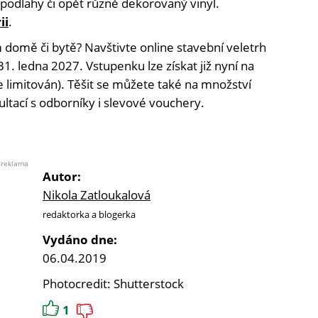
podlahy či opět různě dekorovaný vinyl.
ii
.
 domě či bytě? Navštivte online stavební veletrh
31. ledna 2027. Vstupenku lze získat již nyní na
 limitován). Těšit se můžete také na množství
ultací s odborníky i slevové vouchery.
reklama
Autor:
Nikola Zatloukalová
redaktorka a blogerka
Vydáno dne:
06.04.2019
Photocredit: Shutterstock
1