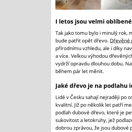
I letos jsou velmi oblíbe
Tak jako tomu bylo i minulý rok, 
bude patřit opět dřevo.
Dřevěné 
přírodnímu vzhledu, ale i díky na
a více. Velkou výhodou dřevěných p
vydrží opravdu dlouhou dobu. Nav
během pár let měnit.
Jaké dřevo je na podlahu i
Lidé v Česku sahají nejraději po os
kvalitní. Již po několik let patří
podlah dubové dřevo, které je pev
sukovitost a letokruhy, jež podlaz
dobrou zprávou, že jsou dubové po