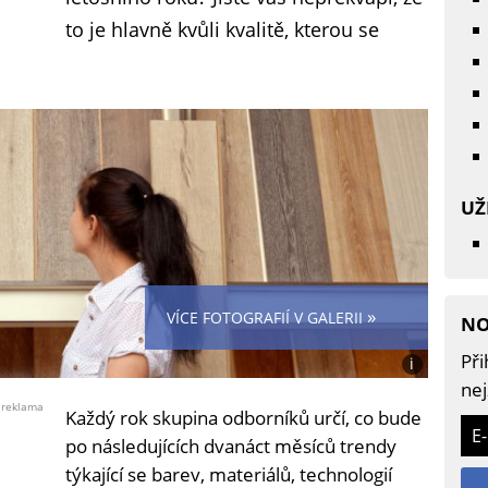
to je hlavně kvůli kvalitě, kterou se
UŽ
»
VÍCE FOTOGRAFIÍ V GALERII
NO
Při
i
Foto:
nej
Shutterstoc
reklama
Každý rok skupina odborníků určí, co bude
E
po následujících dvanáct měsíců trendy
týkající se barev, materiálů, technologií