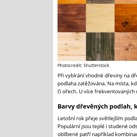
Photocredit: Shutterstock
Při vybírání vhodné dřeviny na d
podlaha zatěžována. Na místa, k
či ořech. U více frekventovaných m
Barvy dřevěných podlah, k
Letošní rok přeje světlejším pod
Populární jsou teplé i studené od
oblíbené patří například kombina