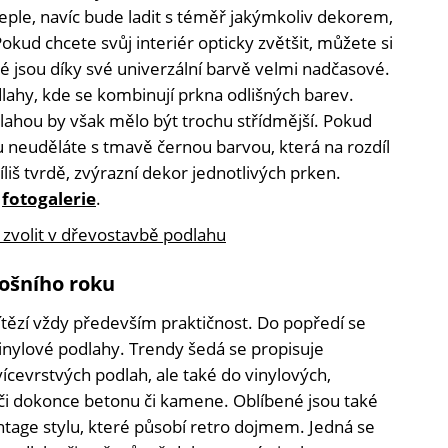
eple, navíc bude ladit s téměř jakýmkoliv dekorem,
Pokud chcete svůj interiér opticky zvětšit, můžete si
teré jsou díky své univerzální barvě velmi nadčasové.
lahy, kde se kombinují prkna odlišných barev.
lahou by však mělo být trochu střídmější. Pokud
u neuděláte s tmavě černou barvou, která na rozdíl
íliš tvrdě, zvýrazní dekor jednotlivých prken.
í
fotogalerie
.
 zvolit v dřevostavbě podlahu
tošního roku
ítězí vždy především praktičnost. Do popředí se
inylové podlahy. Trendy šedá se propisuje
ícevrstvých podlah, ale také do vinylových,
či dokonce betonu či kamene. Oblíbené jsou také
intage stylu, které působí retro dojmem. Jedná se