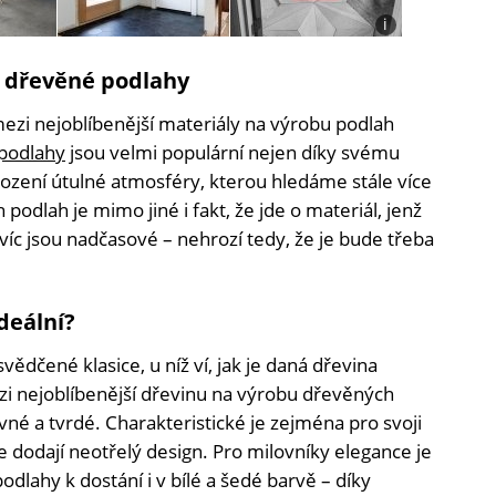
i
Foto:
Shutterstock,
né dřevěné podlahy
deVOL
Kitchens,
mezi nejoblíbenější materiály na výrobu podlah
Simplichique
|
podlahy
jsou velmi populární nejen díky svému
Decoração
vození útulné atmosféry, kterou hledáme stále více
de
Ambientes,
odlah je mimo jiné i fakt, že jde o materiál, jenž
HudsonandVine
íc jsou nadčasové – nehrozí tedy, že je bude třeba
deální?
vědčené klasice, u níž ví, jak je daná dřevina
 mezi nejoblíbenější dřevinu na výrobu dřevěných
né a tvrdé. Charakteristické je zejména pro svoji
e dodají neotřelý design. Pro milovníky elegance je
dlahy k dostání i v bílé a šedé barvě – díky