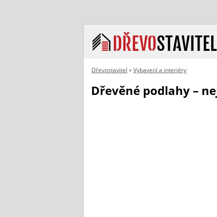
Dřevostavitel
»
Vybavení a interiéry
Dřevěné podlahy – ne