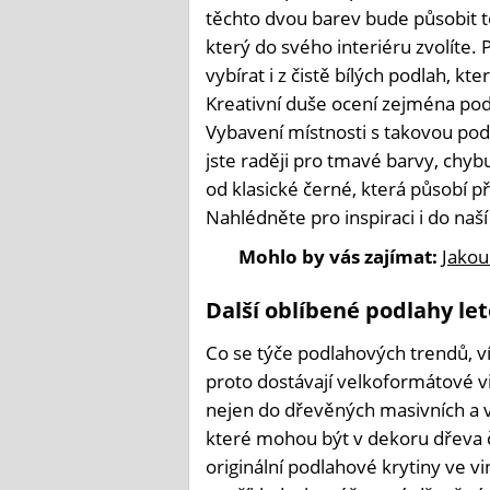
těchto dvou barev bude působit t
který do svého interiéru zvolíte. 
vybírat i z čistě bílých podlah, k
Kreativní duše ocení zejména pod
Vybavení místnosti s takovou pod
jste raději pro tmavé barvy, chyb
od klasické černé, která působí př
Nahlédněte pro inspiraci i do naš
Mohlo by vás zajímat:
Jakou
Další oblíbené podlahy le
Co se týče podlahových trendů, v
proto dostávají velkoformátové v
nejen do dřevěných masivních a v
které mohou být v dekoru dřeva 
originální podlahové krytiny ve v