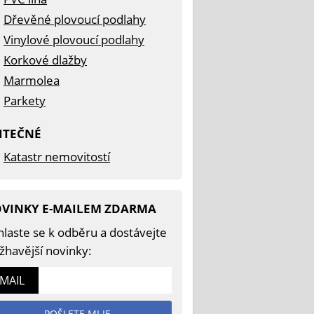
Dřevěné plovoucí podlahy
Vinylové plovoucí podlahy
Korkové dlažby
Marmolea
Parkety
ITEČNÉ
Katastr nemovitostí
VINKY E-MAILEM ZDARMA
hlaste se k odběru a dostávejte
žhavější novinky:
k
-MAIL
POŠLETE MI JE