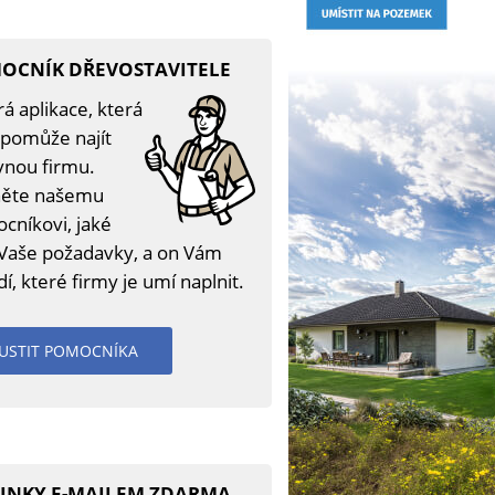
OCNÍK DŘEVOSTAVITELE
á aplikace, která
pomůže najít
vnou firmu.
ěte našemu
cníkovi, jaké
 Vaše požadavky, a on Vám
í, které firmy je umí naplnit.
USTIT POMOCNÍKA
INKY E-MAILEM ZDARMA