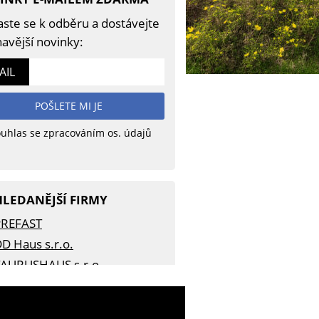
aste se k odběru a dostávejte
avější novinky:
AIL
POŠLETE MI JE
uhlas se zpracováním os. údajů
HLEDANĚJŠÍ FIRMY
PREFAST
D Haus s.r.o.
AURUSHAUS s.r.o.
ALIS Plzeň, spol. s.r.o.
WOLF SYSTEM