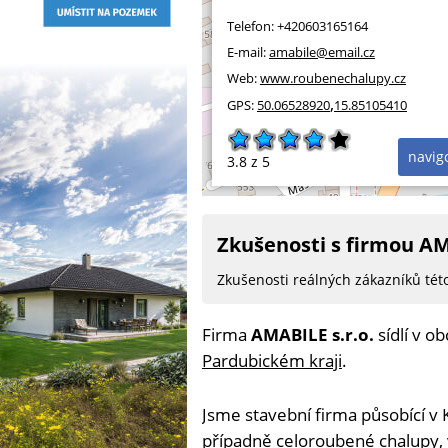
Telefon:
+420603165164
E-mail:
amabile@email.cz
Web:
www.roubenechalupy.cz
,
GPS:
50.06528920
15.85105410
navig
3.8
z 5
Zkušenosti s firmou AM
Zkušenosti reálných zákazníků tét
Firma
AMABILE s.r.o.
sídlí v ob
Pardubickém kraji
.
Jsme stavební firma působící v
případně celoroubené chalupy,