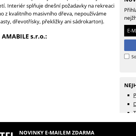
tí. Interiér splňuje dnešní požadavky na rekreaci
Přihl
eno z kvalitního masivního dřeva, nepoužíváme
nejžh
sty, dřevotřísky, překližky ani sádrokarton).
E-M
 AMABILE s.r.o.:
So
NEJ
D
T
P
NOVINKY E-MAILEM ZDARMA