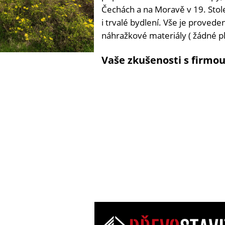
Čechách a na Moravě v 19. Stole
i trvalé bydlení. Vše je proved
náhražkové materiály ( žádné pla
Vaše zkušenosti s firmou