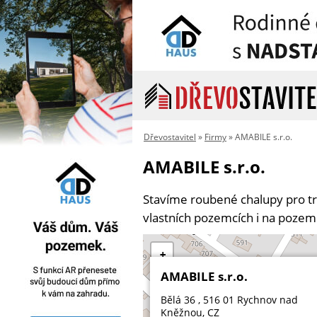
Dřevostavitel
»
Firmy
» AMABILE s.r.o.
AMABILE s.r.o.
Stavíme roubené chalupy pro tr
vlastních pozemcích i na pozem
+
AMABILE s.r.o.
−
Bělá 36
, 516 01
Rychnov nad
Kněžnou
,
CZ