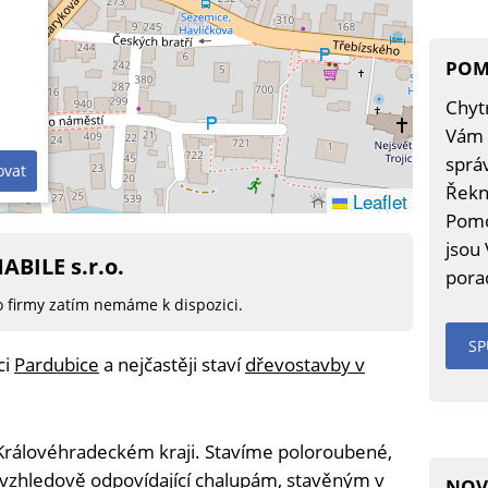
POM
Chytr
Vám 
sprá
ovat
Řekn
Leaflet
Pomo
jsou
ABILE s.r.o.
porad
o firmy zatím nemáme k dispozici.
SP
ci
Pardubice
a nejčastěji staví
dřevostavby v
 Královéhradeckém kraji. Stavíme poloroubené,
 vzhledově odpovídající chalupám, stavěným v
NOV