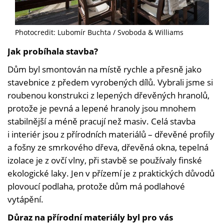
Photocredit: Lubomír Buchta / Svoboda & Williams
Jak probíhala stavba?
Dům byl smontován na místě rychle a přesně jako
stavebnice z předem vyrobených dílů. Vybrali jsme si
roubenou konstrukci z lepených dřevěných hranolů,
protože je pevná a lepené hranoly jsou mnohem
stabilnější a méně pracují než masiv. Celá stavba
i interiér jsou z přírodních materiálů – dřevěné profily
a fošny ze smrkového dřeva, dřevěná okna, tepelná
izolace je z ovčí vlny, při stavbě se používaly finské
ekologické laky. Jen v přízemí je z praktických důvodů
plovoucí podlaha, protože dům má podlahové
vytápění.
Důraz na přírodní materiály byl pro vás