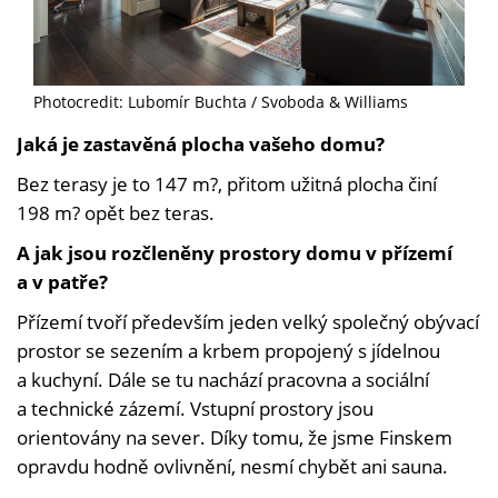
Photocredit: Lubomír Buchta / Svoboda & Williams
Jaká je zastavěná plocha vašeho domu?
Bez terasy je to 147 m?, přitom užitná plocha činí
198 m? opět bez teras.
A jak jsou rozčleněny prostory domu v přízemí
a v patře?
Přízemí tvoří především jeden velký společný obývací
prostor se sezením a krbem propojený s jídelnou
a kuchyní. Dále se tu nachází pracovna a sociální
a technické zázemí. Vstupní prostory jsou
orientovány na sever. Díky tomu, že jsme Finskem
opravdu hodně ovlivnění, nesmí chybět ani sauna.