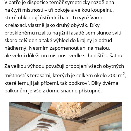
V patře je dispozice téměř symetricky rozdělena
na čtyři místnosti – tři pokoje a velkou koupelnu,
které obklopují ústřední halu. Tu využíváme
k relaxaci, vlastně jako druhý obývák. Díky
prosklenému rizalitu na jižní fasádě sem slunce svítí
skoro celý den a také výhled do krajiny je odtud
nádherný. Nesmím zapomenout ani na malou,
ale velmi důležitou místnost vedle schodiště – šatnu.
Za velkou výhodu považuji propojení všech obytných
2
místností s terasami, kterých je celkem okolo 200 m
,
které lemují jak přízemí, tak podkroví. Díky dvěma
balkonům je vše z domu snadno přístupné.