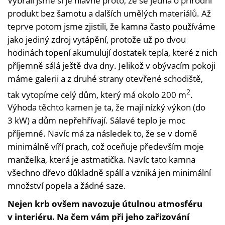
Vybrali jsme si je hlavně proto, že se jedná o přírodní
produkt bez šamotu a dalších umělých materiálů. Až
teprve potom jsme zjistili, že kamna často používáme
jako jediný zdroj vytápění, protože už po dvou
hodinách topení akumulují dostatek tepla, které z nich
příjemně sálá ještě dva dny. Jelikož v obývacím pokoji
máme galerii a z druhé strany otevřené schodiště,
2
tak vytopíme celý dům, který má okolo 200 m
.
Výhoda těchto kamen je ta, že mají nízký výkon (do
3 kW) a dům nepřehřívají. Sálavé teplo je moc
příjemné. Navíc má za následek to, že se v domě
minimálně víří prach, což oceňuje především moje
manželka, která je astmatička. Navíc tato kamna
všechno dřevo důkladně spálí a vzniká jen minimální
množství popela a žádné saze.
Nejen krb ovšem navozuje útulnou atmosféru
v interiéru. Na čem vám při jeho zařizování