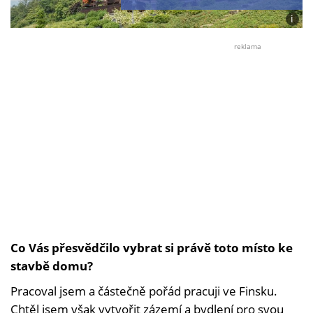
i
Foto:
Lubo
reklama
Buch
/
Svob
&
Willi
Co Vás přesvědčilo vybrat si právě toto místo ke
stavbě domu?
Pracoval jsem a částečně pořád pracuji ve Finsku.
Chtěl jsem však vytvořit zázemí a bydlení pro svou