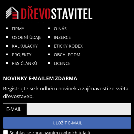
FIRMY
O NÁS
OSOBNÍ ÚDAJE
INZERCE
KALKULAČKY
ETICKÝ KODEX
PROJEKTY
OBCH. PODM.
RSS ČLÁNKŮ
LICENCE
NOVINKY E-MAILEM ZDARMA
Registrujte se k odběru novinek a zajímavostí ze světa
dřevostaveb.
E-MAIL
ULOŽIT E-MAIL
Souhlas se zpracováním osobních údajů