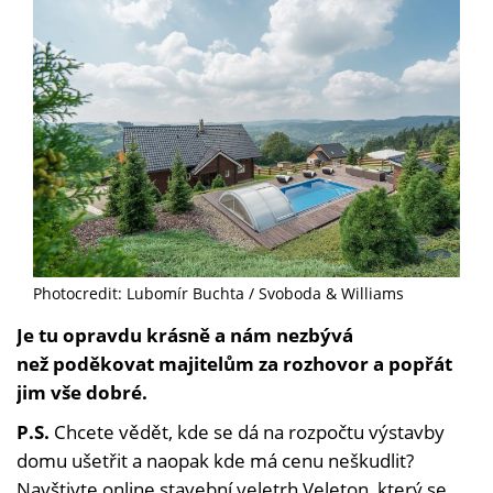
Photocredit: Lubomír Buchta / Svoboda & Williams
Je tu opravdu krásně a nám nezbývá
než poděkovat majitelům za rozhovor a popřát
jim vše dobré.
P.S.
Chcete vědět, kde se dá na rozpočtu výstavby
domu ušetřit a naopak kde má cenu neškudlit?
Navštivte online stavební veletrh Veleton, který se