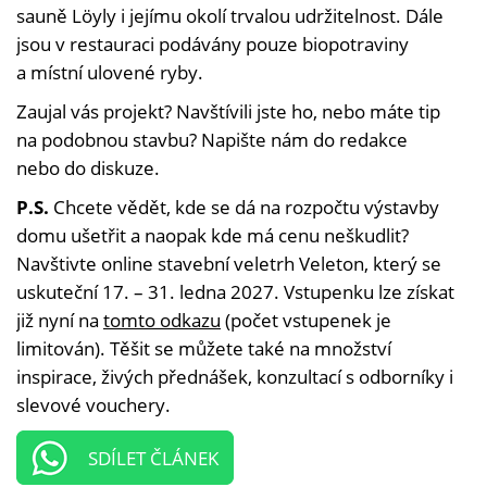
sauně Löyly i jejímu okolí trvalou udržitelnost. Dále
jsou v restauraci podávány pouze biopotraviny
a místní ulovené ryby.
Zaujal vás projekt? Navštívili jste ho, nebo máte tip
na podobnou stavbu? Napište nám do redakce
nebo do diskuze.
P.S.
Chcete vědět, kde se dá na rozpočtu výstavby
domu ušetřit a naopak kde má cenu neškudlit?
Navštivte online stavební veletrh Veleton, který se
uskuteční 17. – 31. ledna 2027. Vstupenku lze získat
již nyní na
tomto odkazu
(počet vstupenek je
limitován). Těšit se můžete také na množství
inspirace, živých přednášek, konzultací s odborníky i
slevové vouchery.
SDÍLET ČLÁNEK