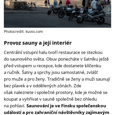
Photocredit: kuvio.com
Provoz sauny a její interiér
Centrální vstupní halu tvoří restaurace se stezkou
do saunového světa. Obuv ponecháte v šatníku ještě
před vstupem u recepce, kde dostanete klíčenku
a ručník. Šatny a sprchy jsou samostatné, zvlášť
pro muže a pro ženy. Tradičně se ženy a muži saunují
bez plavek a v oddělených zónách. Zde
však naleznete i společné prostory, kde je možné se
koupat a vyhřívat v sauně společně bez ohledu
na pohlaví.
Saunování je ve Finsku společenskou
událostí a pro zahraniční návštěvníky zajímavým