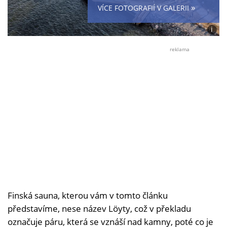
»
VÍCE FOTOGRAFIÍ V GALERII
i
Foto:
kuvio
reklama
Finská sauna, kterou vám v tomto článku
představíme, nese název Löyty, což v překladu
označuje páru, která se vznáší nad kamny, poté co je