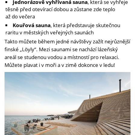
Jednorázově vyhřívaná sauna
, která se vyhřeje
těsně před otevírací dobou a zůstane zde teplo
až do večera
Kouřová sauna
, která představuje skutečnou
raritu v městských veřejných saunách
Takto můžete během jedné návštěvy zažít nejrůznější
finské „Löyly“. Mezi saunami se nachází lázeňský
areál se studenou vodou a místností pro relaxaci.
Můžete plavat i v moři a v zimě dokonce v ledu!