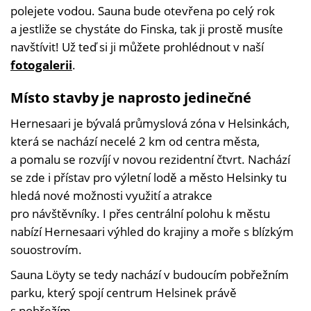
polejete vodou. Sauna bude otevřena po celý rok
a jestliže se chystáte do Finska, tak ji prostě musíte
navštívit! Už teď si ji můžete prohlédnout v naší
fotogalerii
.
Místo stavby je naprosto jedinečné
Hernesaari je bývalá průmyslová zóna v Helsinkách,
která se nachází necelé 2 km od centra města,
a pomalu se rozvíjí v novou rezidentní čtvrt. Nachází
se zde i přístav pro výletní lodě a město Helsinky tu
hledá nové možnosti využití a atrakce
pro návštěvníky. I přes centrální polohu k městu
nabízí Hernesaari výhled do krajiny a moře s blízkým
souostrovím.
Sauna Löyty se tedy nachází v budoucím pobřežním
parku, který spojí centrum Helsinek právě
s pobřežím.