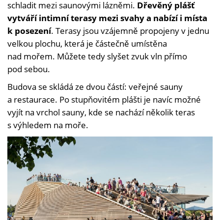
schladit mezi saunovými lázněmi.
Dřevěný plášť
vytváří intimní terasy mezi svahy a nabízí i místa
k posezení
. Terasy jsou vzájemně propojeny v jednu
velkou plochu, která je částečně umístěna
nad mořem. Můžete tedy slyšet zvuk vln přímo
pod sebou.
Budova se skládá ze dvou částí: veřejné sauny
a restaurace. Po stupňovitém plášti je navíc možné
vyjít na vrchol sauny, kde se nachází několik teras
s výhledem na moře.