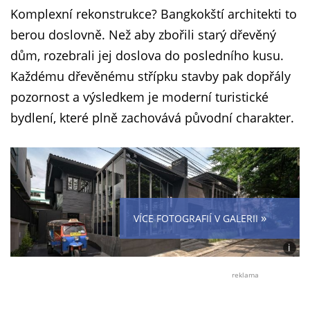
Komplexní rekonstrukce? Bangkokští architekti to
berou doslovně. Než aby zbořili starý dřevěný
dům, rozebrali jej doslova do posledního kusu.
Každému dřevěnému střípku stavby pak dopřály
pozornost a výsledkem je moderní turistické
bydlení, které plně zachovává původní charakter.
»
VÍCE FOTOGRAFIÍ V GALERII
i
Foto:
Panor
reklama