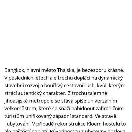
Bangkok, hlavní město Thajska, je bezesporu krásné.
V posledních letech ale trochu doplácí na dynamický
stavební rozvoj a bouřlivý cestovní ruch, kvůli kterým
ztrácí autentický charakter. Z trochu tajemné
jihoasijské metropole se stává spíše univerzálním
velkoměstem, které se snaží nabídnout zahraničním
turistům unifikovaný západní standard. Ve stravě
i ubytování. V případě rekonstrukce Kloem hostelu to
ale naštěstí neplatí. Původnost tu z ubytovny doslova