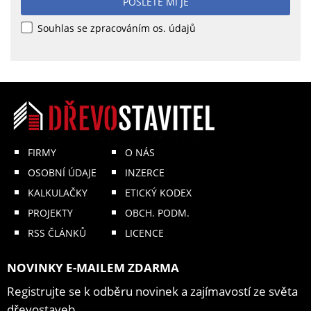
POŠLETE MI JE
Souhlas se zpracováním os. údajů
FIRMY
O NÁS
OSOBNÍ ÚDAJE
INZERCE
KALKULAČKY
ETICKÝ KODEX
PROJEKTY
OBCH. PODM.
RSS ČLÁNKŮ
LICENCE
NOVINKY E-MAILEM ZDARMA
Registrujte se k odběru novinek a zajímavostí ze světa
dřevostaveb.