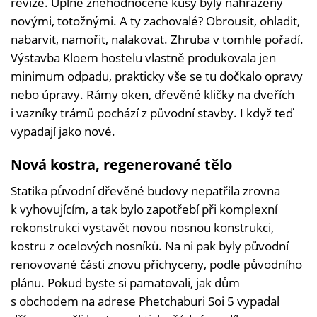
revize. Úplně znehodnocené kusy byly nahrazeny
novými, totožnými. A ty zachovalé? Obrousit, ohladit,
nabarvit, namořit, nalakovat. Zhruba v tomhle pořadí.
Výstavba Kloem hostelu vlastně produkovala jen
minimum odpadu, prakticky vše se tu dočkalo opravy
nebo úpravy. Rámy oken, dřevěné kličky na dveřích
i vazníky trámů pochází z původní stavby. I když teď
vypadají jako nové.
Nová kostra, regenerované tělo
Statika původní dřevěné budovy nepatřila zrovna
k vyhovujícím, a tak bylo zapotřebí při komplexní
rekonstrukci vystavět novou nosnou konstrukci,
kostru z ocelových nosníků. Na ni pak byly původní
renovované části znovu přichyceny, podle původního
plánu. Pokud byste si pamatovali, jak dům
s obchodem na adrese Phetchaburi Soi 5 vypadal