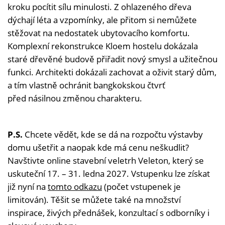
kroku pocítit sílu minulosti. Z ohlazeného dřeva
dýchají léta a vzpomínky, ale přitom si nemůžete
stěžovat na nedostatek ubytovacího komfortu.
Komplexní rekonstrukce Kloem hostelu dokázala
staré dřevěné budově přiřadit nový smysl a užitečnou
funkci. Architekti dokázali zachovat a oživit starý dům,
a tím vlastně ochránit bangkokskou čtvrť
před násilnou změnou charakteru.
P.S.
Chcete vědět, kde se dá na rozpočtu výstavby
domu ušetřit a naopak kde má cenu neškudlit?
Navštivte online stavební veletrh Veleton, který se
uskuteční 17. – 31. ledna 2027. Vstupenku lze získat
již nyní na
tomto odkazu
(počet vstupenek je
limitován). Těšit se můžete také na množství
inspirace, živých přednášek, konzultací s odborníky i