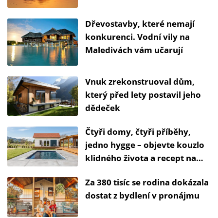
Dřevostavby, které nemají
konkurenci. Vodní vily na
Maledivách vám učarují
Vnuk zrekonstruoval dům,
který před lety postavil jeho
dědeček
Čtyři domy, čtyři příběhy,
jedno hygge – objevte kouzlo
klidného života a recept na
štěstí
Za 380 tisíc se rodina dokázala
dostat z bydlení v pronájmu