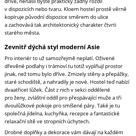
dříve, nenašli byste prakticky žádný rozdíl
v dispozicích nebo tvaru. Kloem hostel prostě věrně
kopíruje původní dispozice směrem do ulice
a zachovává tak architektonický charakter čtvrti
starého města.
Zevnitř dýchá styl moderní Asie
Pro interiér to už samozřejmě neplatí. Oživené
dřevěné podlahy i trámoví tu totiž vyplňují prostor
jinak, než tomu bylo dříve. Zmizely stěny a přepážky,
staré schodiště, a nahradily je nové. Hostel teď nabízí
dvaatřicet lůžek. Část z nich v sekci oddělené
pro ženy, zvláštní oddíl pro přespávající muže a tři
dvoulůžkové pokoje pro smíšené páry. Také je tu
společná jídelna, kuchyňka, recepce a fantastické
relaxační sítě ve stropních úchytech.
Drobné doplňky a dekorace vám dávají na každém