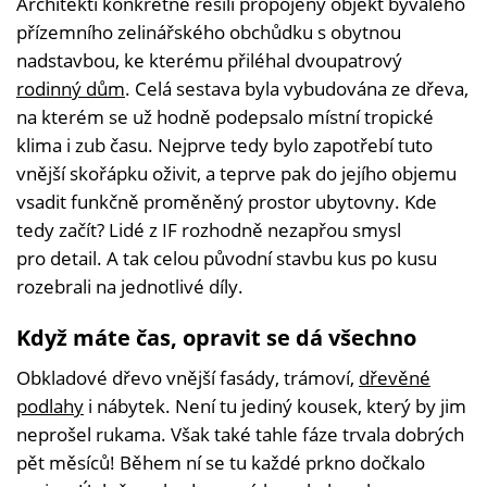
Architekti konkrétně řešili propojený objekt bývalého
přízemního zelinářského obchůdku s obytnou
nadstavbou, ke kterému přiléhal dvoupatrový
rodinný dům
. Celá sestava byla vybudována ze dřeva,
na kterém se už hodně podepsalo místní tropické
klima i zub času. Nejprve tedy bylo zapotřebí tuto
vnější skořápku oživit, a teprve pak do jejího objemu
vsadit funkčně proměněný prostor ubytovny. Kde
tedy začít? Lidé z IF rozhodně nezapřou smysl
pro detail. A tak celou původní stavbu kus po kusu
rozebrali na jednotlivé díly.
Když máte čas, opravit se dá všechno
Obkladové dřevo vnější fasády, trámoví,
dřevěné
podlahy
i nábytek. Není tu jediný kousek, který by jim
neprošel rukama. Však také tahle fáze trvala dobrých
pět měsíců! Během ní se tu každé prkno dočkalo