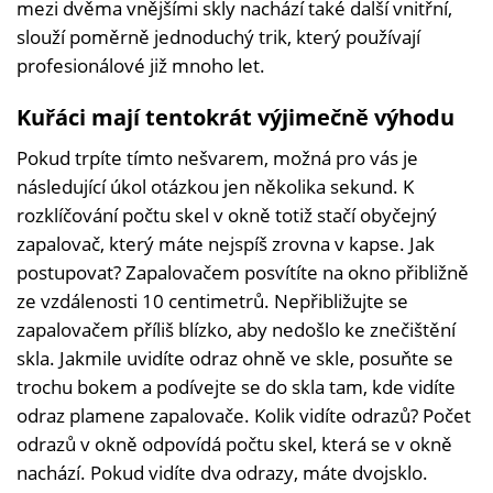
mezi dvěma vnějšími skly nachází také další vnitřní,
slouží poměrně jednoduchý trik, který používají
profesionálové již mnoho let.
Kuřáci mají tentokrát výjimečně výhodu
Pokud trpíte tímto nešvarem, možná pro vás je
následující úkol otázkou jen několika sekund. K
rozklíčování počtu skel v okně totiž stačí obyčejný
zapalovač, který máte nejspíš zrovna v kapse. Jak
postupovat? Zapalovačem posvítíte na okno přibližně
ze vzdálenosti 10 centimetrů. Nepřibližujte se
zapalovačem příliš blízko, aby nedošlo ke znečištění
skla. Jakmile uvidíte odraz ohně ve skle, posuňte se
trochu bokem a podívejte se do skla tam, kde vidíte
odraz plamene zapalovače. Kolik vidíte odrazů? Počet
odrazů v okně odpovídá počtu skel, která se v okně
nachází. Pokud vidíte dva odrazy, máte dvojsklo.