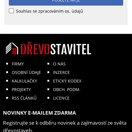
Souhlas se zpracováním os. údajů
FIRMY
O NÁS
OSOBNÍ ÚDAJE
INZERCE
KALKULAČKY
ETICKÝ KODEX
PROJEKTY
OBCH. PODM.
RSS ČLÁNKŮ
LICENCE
NOVINKY E-MAILEM ZDARMA
Registrujte se k odběru novinek a zajímavostí ze světa
dřevostaveb.