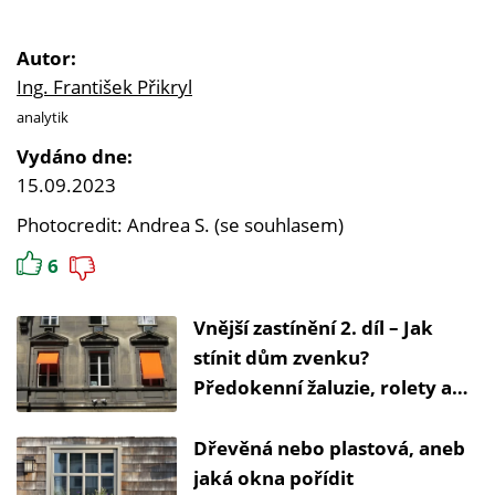
Autor:
Ing. František Přikryl
analytik
Vydáno dne:
15.09.2023
Photocredit: Andrea S. (se souhlasem)
6
Vnější zastínění 2. díl – Jak
stínit dům zvenku?
Předokenní žaluzie, rolety a
stromy
Dřevěná nebo plastová, aneb
jaká okna pořídit