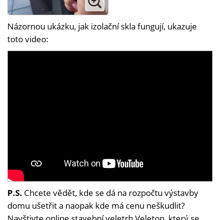
Názornou ukázku, jak izolační skla fungují, ukazuje
toto video:
P.S.
Chcete vědět, kde se dá na rozpočtu výstavby
domu ušetřit a naopak kde má cenu neškudlit?
Navštivte online stavební veletrh Veleton, který se