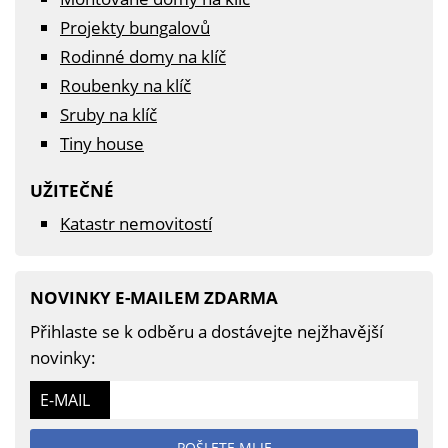
Projekty bungalovů
Rodinné domy na klíč
Roubenky na klíč
Sruby na klíč
Tiny house
UŽITEČNÉ
Katastr nemovitostí
NOVINKY E-MAILEM ZDARMA
Přihlaste se k odběru a dostávejte nejžhavější
novinky:
E-MAIL
POŠLETE MI JE