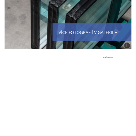
»
VÍCE FOTOGRAFIÍ V GALERII
i
Foto:
Andr
reklama
S.
(se
souhl