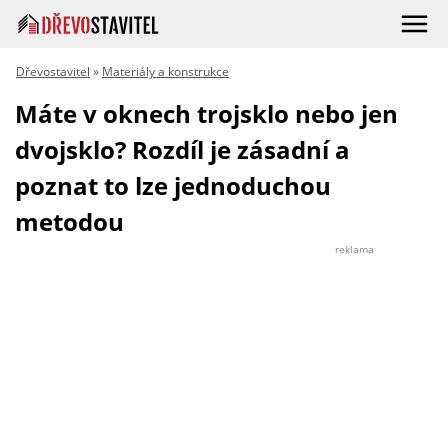
Dřevostavitel
»
Materiály a konstrukce
Máte v oknech trojsklo nebo jen
dvojsklo? Rozdíl je zásadní a
poznat to lze jednoduchou
metodou
reklama