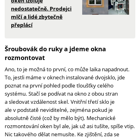
oken izoluje
nedostatečně. Prodejci
mlčí a lidé zbytečně
přeplácí
Šroubovák do ruky a jdeme okna
rozmontovat
Ano, to je možná to první, co může laika napadnout.
To, jestli máme v oknech instalované dvojsklo, jde
poznat na první pohled podle tloušťky celého
systému. Stačí se podívat na okno z obou stran
a sledovat vzdálenost skel. Vnitřní třetí sklo je
ale v podstatě neviditelné, zejména pokud je
absolutně čisté (což by mělo být). Mechanické
rozmontování oken byl ale, jak už asi tušíte, spíše vtip.
Nic takového dělat nemusíte. Ke zjištění, zda se