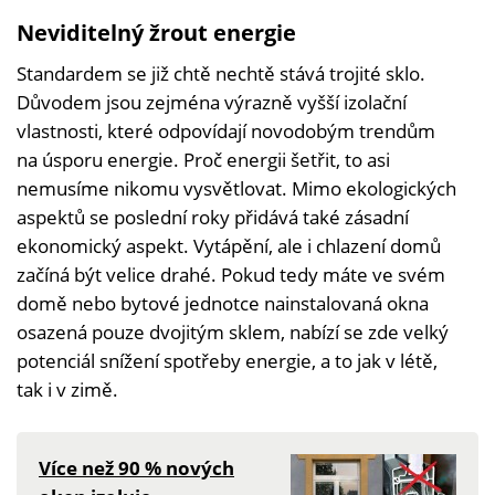
Neviditelný žrout energie
Standardem se již chtě nechtě stává trojité sklo.
Důvodem jsou zejména výrazně vyšší izolační
vlastnosti, které odpovídají novodobým trendům
na úsporu energie. Proč energii šetřit, to asi
nemusíme nikomu vysvětlovat. Mimo ekologických
aspektů se poslední roky přidává také zásadní
ekonomický aspekt. Vytápění, ale i chlazení domů
začíná být velice drahé. Pokud tedy máte ve svém
domě nebo bytové jednotce nainstalovaná okna
osazená pouze dvojitým sklem, nabízí se zde velký
potenciál snížení spotřeby energie, a to jak v létě,
tak i v zimě.
Více než 90 % nových