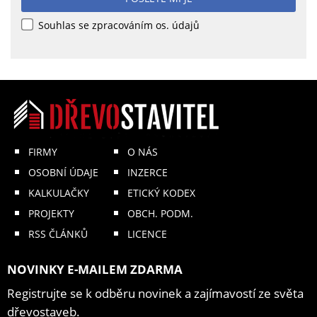
Souhlas se zpracováním os. údajů
FIRMY
O NÁS
OSOBNÍ ÚDAJE
INZERCE
KALKULAČKY
ETICKÝ KODEX
PROJEKTY
OBCH. PODM.
RSS ČLÁNKŮ
LICENCE
NOVINKY E-MAILEM ZDARMA
Registrujte se k odběru novinek a zajímavostí ze světa
dřevostaveb.