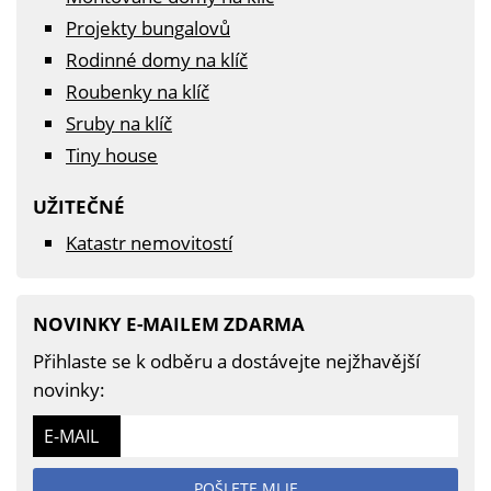
Projekty bungalovů
Rodinné domy na klíč
Roubenky na klíč
Sruby na klíč
Tiny house
UŽITEČNÉ
Katastr nemovitostí
NOVINKY E-MAILEM ZDARMA
Přihlaste se k odběru a dostávejte nejžhavější
novinky:
E-MAIL
POŠLETE MI JE