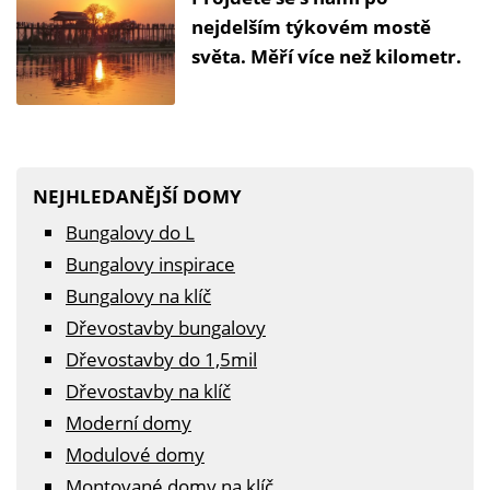
nejdelším týkovém mostě
světa. Měří více než kilometr.
NEJHLEDANĚJŠÍ DOMY
Bungalovy do L
Bungalovy inspirace
Bungalovy na klíč
Dřevostavby bungalovy
Dřevostavby do 1,5mil
Dřevostavby na klíč
Moderní domy
Modulové domy
Montované domy na klíč