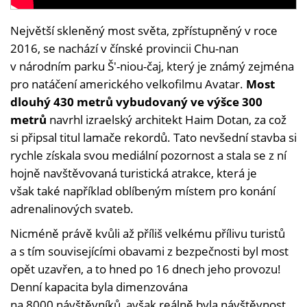
Foto:
©
Největší skleněný most světa, zpřístupněný v roce
Dřevo
2016, se nachází v čínské provincii Chu-nan
v národním parku Š'-niou-čaj, který je známý zejména
pro natáčení amerického velkofilmu Avatar.
Most
dlouhý 430 metrů vybudovaný ve výšce 300
metrů
navrhl izraelský architekt Haim Dotan, za což
si připsal titul lamače rekordů. Tato nevšední stavba si
rychle získala svou mediální pozornost a stala se z ní
hojně navštěvovaná turistická atrakce, která je
však také například oblíbeným místem pro konání
adrenalinových svateb.
Nicméně právě kvůli až příliš velkému přílivu turistů
a s tím souvisejícími obavami z bezpečnosti byl most
opět uzavřen, a to hned po 16 dnech jeho provozu!
Denní kapacita byla dimenzována
na 8000 návštěvníků, avšak reálně byla návštěvnost