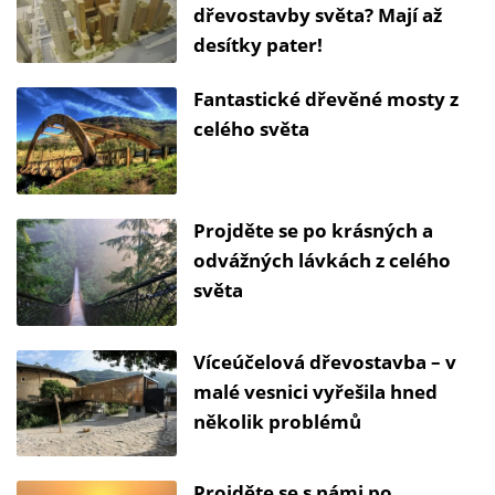
dřevostavby světa? Mají až
desítky pater!
Fantastické dřevěné mosty z
celého světa
Projděte se po krásných a
odvážných lávkách z celého
světa
Víceúčelová dřevostavba – v
malé vesnici vyřešila hned
několik problémů
Projděte se s námi po