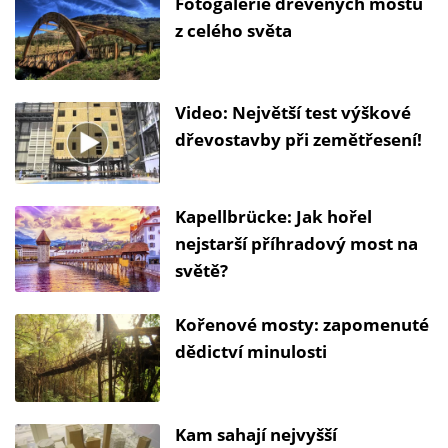
Fotogalerie dřevěných mostů
z celého světa
Video: Největší test výškové
dřevostavby při zemětřesení!
Kapellbrücke: Jak hořel
nejstarší příhradový most na
světě?
Kořenové mosty: zapomenuté
dědictví minulosti
Kam sahají nejvyšší