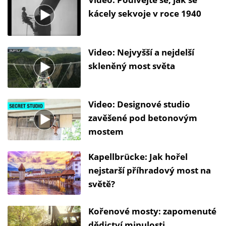
kácely sekvoje v roce 1940
Video: Nejvyšší a nejdelší
skleněný most světa
Video: Designové studio
zavěšené pod betonovým
mostem
Kapellbrücke: Jak hořel
nejstarší příhradový most na
světě?
Kořenové mosty: zapomenuté
dědictví minulosti