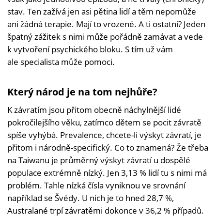
stav. Ten zažívá jen asi pětina lidí a těm nepomůže
ani žádná terapie. Mají to vrozené. A ti ostatní? Jeden
špatný zážitek s nimi může pořádně zamávat a vede
k vytvoření psychického bloku. S tím už vám
ale specialista může pomoci.
Který národ je na tom nejhůře?
K závratím jsou přitom obecně náchylnější lidé
pokročilejšího věku, zatímco dětem se pocit závratě
spíše vyhýbá. Prevalence, chcete-li výskyt závratí, je
přitom i národně-specifický. Co to znamená? Že třeba
na Taiwanu je průměrný výskyt závratí u dospělé
populace extrémně nízký. Jen 3,13 % lidí tu s nimi má
problém. Tahle nízká čísla vyniknou ve srovnání
například se Švédy. U nich je to hned 28,7 %,
Australané trpí závratěmi dokonce v 36,2 % případů.