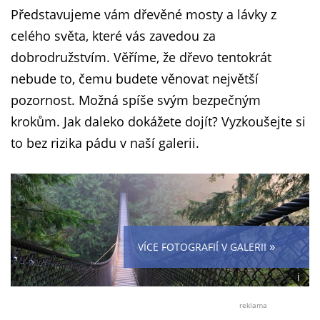
Představujeme vám dřevěné mosty a lávky z
celého světa, které vás zavedou za
dobrodružstvím. Věříme, že dřevo tentokrát
nebude to, čemu budete věnovat největší
pozornost. Možná spíše svým bezpečným
krokům. Jak daleko dokážete dojít? Vyzkoušejte si
to bez rizika pádu v naší galerii.
»
VÍCE FOTOGRAFIÍ V GALERII
i
Foto:
Shutt
reklama