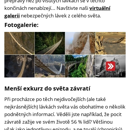
přepravy než po visutých lávkách se v těchto
končinách nenabízejí... Navštivte naši
virtuální
galerii
nebezpečných lávek z celého světa.
Fotogalerie:
i
Foto:
Shutt
Menší exkurz do světa závratí
Judit
Paszto
Při procházce po těch nejdivočejších (ale také
AlexG
STAY
nejkrásnějších) lávkách světa vás obohatíme o několik
podnětných informací. Věděli jste například, že pocit
závratě zažije ve svém životě 56 % lidí? Většinou
však jako jednotlivou epizodu, a ne trvalý (chronický)