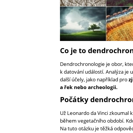
Co je to dendrochro
Dendrochronologie je obor, kte
k datování událostí. Analýza je u
další účely, jako například pro
z
a řek nebo archeologii.
Počátky dendrochro
Už Leonardo da Vinci zkoumal kol
během vegetačního období. Kdo
Na tuto otázku je těžká odpověď