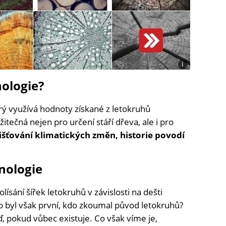
i
Foto:
nologie?
Shutterstock,
Eiri
Kref
rý využívá hodnoty získané z letokruhů
(Flickr),
Demmer
žitečná nejen pro určení stáří dřeva, ale i pro
S
jišťování klimatických změn, historie povodí
(Flickr),
Iain
Harper
(Flickr)
nologie
ísání šířek letokruhů v závislosti na dešti
 byl však první, kdo zkoumal původ letokruhů?
, pokud vůbec existuje. Co však víme je,