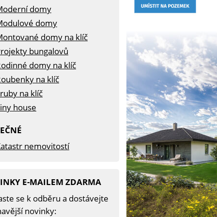
Moderní domy
Modulové domy
ontované domy na klíč
rojekty bungalovů
odinné domy na klíč
oubenky na klíč
ruby na klíč
iny house
TEČNÉ
atastr nemovitostí
INKY E-MAILEM ZDARMA
aste se k odběru a dostávejte
avější novinky: