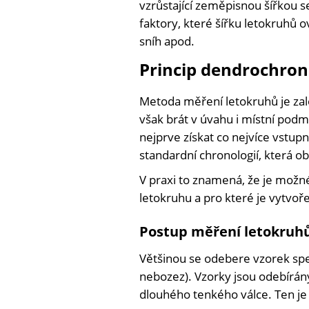
vzrůstající zeměpisnou šířkou s
faktory, které šířku letokruhů ovli
sníh apod.
Princip dendrochron
Metoda měření letokruhů je zalo
však brát v úvahu i místní podm
nejprve získat co nejvíce vstupn
standardní chronologií, která ob
V praxi to znamená, že je možné
letokruhu a pro které je vytvoř
Postup měření letokruh
Většinou se odebere vzorek sp
nebozez). Vzorky jsou odebírán
dlouhého tenkého válce. Ten je 