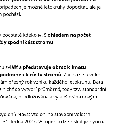
řípadech je možné letokruhy dopočítat, ale je
m pochází.
v podstatě kdekoliv.
S ohledem na počet
ždy spodní část stromu.
nu zvlášť a
představuje obraz klimatu
h podmínek k růstu stromů
. Začíná se u velmi
znám přesný rok vzniku každého letokruhu. Data
z nichž se vytvoří průměrná, tedy tzv. standardní
plňována, prodlužována a vylepšována novými
bydlení? Navštivte online stavební veletrh
– 31. ledna 2027. Vstupenku lze získat již nyní na