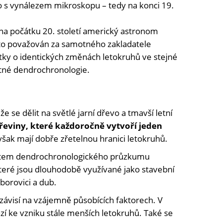
s vynálezem mikroskopu – tedy na konci 19.
na počátku 20. století americký astronom
sto považován za samotného zakladatele
ky o identických změnách letokruhů ve stejné
otné dendrochronologie.
e se dělit na světlé jarní dřevo a tmavší letní
řeviny, které každoročně vytvoří jeden
šak mají dobře zřetelnou hranici letokruhů.
ětem dendrochronologického průzkumu
které jsou dlouhodobě využívané jako stavební
 borovici a dub.
a závisí na vzájemně působících faktorech. V
í ke vzniku stále menších letokruhů. Také se