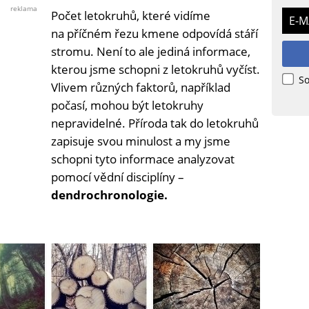
Shutterstock
reklama
Počet letokruhů, které vidíme
E-M
na příčném řezu kmene odpovídá stáří
stromu. Není to ale jediná informace,
kterou jsme schopni z letokruhů vyčíst.
So
Vlivem různých faktorů, například
počasí, mohou být letokruhy
nepravidelné. Příroda tak do letokruhů
zapisuje svou minulost a my jsme
schopni tyto informace analyzovat
pomocí vědní disciplíny –
dendrochronologie.