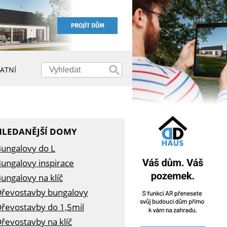
ATNÍ
HLEDANĚJŠÍ DOMY
ungalovy do L
ungalovy inspirace
ungalovy na klíč
řevostavby bungalovy
řevostavby do 1,5mil
řevostavby na klíč