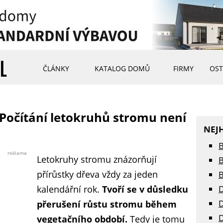
ČLÁNKY
KATALOG DOMŮ
FIRMY
OST
Počítání letokruhů stromu není
NEJ
B
reklama
Letokruhy stromu znázorňují
B
přírůstky dřeva vždy za jeden
B
kalendářní rok.
Tvoří se v důsledku
D
D
přerušení růstu stromu během
D
vegetačního období.
Tedy je tomu