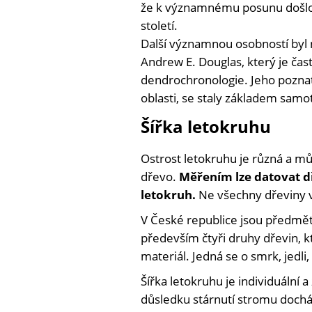
že k významnému posunu došlo 
století.
Další významnou osobností byl 
Andrew E. Douglas, který je ča
dendrochronologie. Jeho poznat
oblasti, se staly základem sam
Šířka letokruhu
Ostrost letokruhu je různá a můž
dřevo.
Měřením lze datovat d
letokruh.
Ne všechny dřeviny v
V České republice jsou předm
především čtyři druhy dřevin, 
materiál. Jedná se o smrk, jedli,
Šířka letokruhu je individuální 
důsledku stárnutí stromu docház