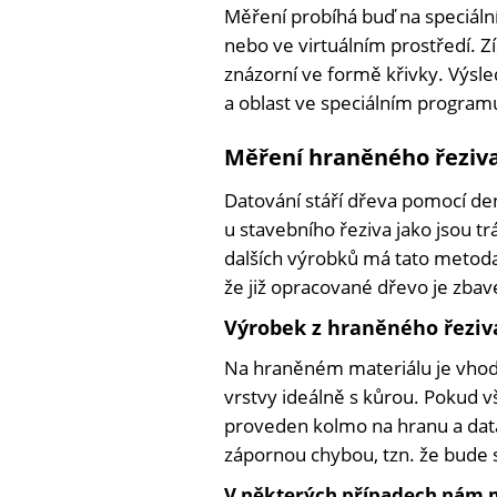
Měření probíhá buď na speciálníc
nebo ve virtuálním prostředí. Z
znázorní ve formě křivky. Výsl
a oblast ve speciálním program
Měření hraněného řeziva
Datování stáří dřeva pomocí d
u stavebního řeziva jako jsou 
dalších výrobků má tato metoda
že již opracované dřevo je zbav
Výrobek z hraněného řeziv
Na hraněném materiálu je vhodn
vrstvy ideálně s kůrou. Pokud vš
proveden kolmo na hranu a dat
zápornou chybou, tzn. že bude sta
V některých případech nám 