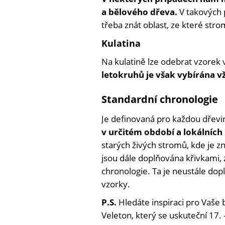
a bělového dřeva.
V takových p
třeba znát oblast, ze které stro
Kulatina
Na kulatině lze odebrat vzorek 
letokruhů je však vybírána v
Standardní chronologie
Je definovaná pro každou dřevi
v určitém období a lokálníc
starých živých stromů, kde je 
jsou dále doplňována křivkami, 
chronologie. Ta je neustále do
vzorky.
P.S.
Hledáte inspiraci pro Vaše 
Veleton, který se uskuteční 17. 