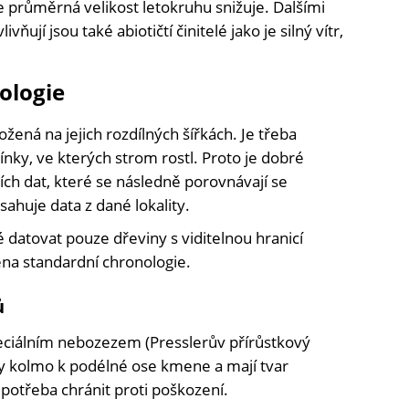
e průměrná velikost letokruhu snižuje. Dalšími
vňují jsou také abiotičtí činitelé jako je silný vítr,
ologie
žená na jejich rozdílných šířkách. Je třeba
ínky, ve kterých strom rostl. Proto je dobré
ích dat, které se následně porovnávají se
sahuje data z dané lokality.
 datovat pouze dřeviny s viditelnou hranicí
ena standardní chronologie.
ů
eciálním nebozezem (Presslerův přírůstkový
y kolmo k podélné ose kmene a mají tvar
potřeba chránit proti poškození.