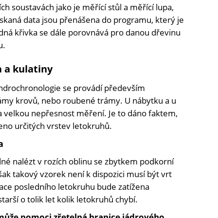
h soustavách jako je měřící stůl a měřící lupa,
ískaná data jsou přenášena do programu, který je
edná křivka se dále porovnává pro danou dřevinu
u.
 a kulatiny
endrochronologie se provádí především
trámy krovů, nebo roubené trámy. U nábytku a u
 velkou nepřesnost měření. Je to dáno faktem,
eno určitých vrstev letokruhů.
a
é nalézt v rozích oblinu se zbytkem podkorní
ak takový vzorek není k dispozici musí být vrt
ace posledního letokruhu bude zatížena
rší o tolik let kolik letokruhů chybí.
může pomoci zřetelná hranice jádrového