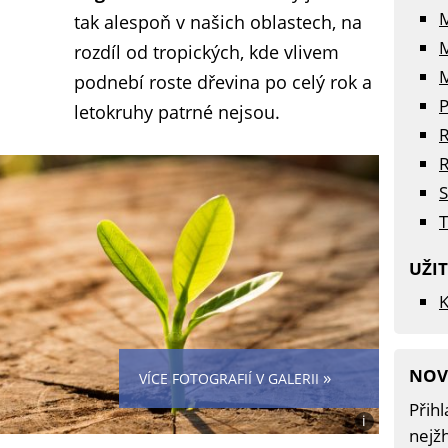
tak alespoň v našich oblastech, na
rozdíl od tropických, kde vlivem
M
podnebí roste dřevina po celý rok a
P
letokruhy patrné nejsou.
R
R
S
T
UŽI
K
NOV
»
VÍCE FOTOGRAFIÍ V GALERII
Přihl
i
nejžh
Foto: