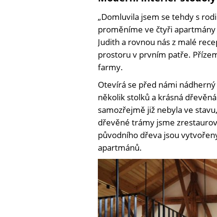
„Domluvila jsem se tehdy s rodi
proměníme ve čtyři apartmány a 
Judith a rovnou nás z malé rec
prostoru v prvním patře. Přízemí
farmy.
Otevírá se před námi nádherný 
několik stolků a krásná dřevěn
samozřejmě již nebyla ve stavu,
dřevěné trámy jsme zrestaurovali
původního dřeva jsou vytvořeny 
apartmánů.