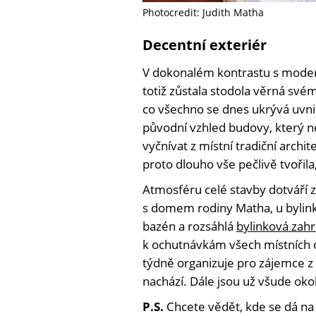
Photocredit: Judith Matha
Decentní exteriér
V dokonalém kontrastu s moder
totiž zůstala stodola věrná sv
co všechno se dnes ukrývá uvn
původní vzhled budovy, který ne
vyčnívat z místní tradiční archit
proto dlouho vše pečlivě tvořil
Atmosféru celé stavby dotváří z
s domem rodiny Matha, u bylink
bazén a rozsáhlá
bylinková zah
k ochutnávkám všech místních o
týdně organizuje pro zájemce z 
nachází. Dále jsou už všude oko
P.S.
Chcete vědět, kde se dá na