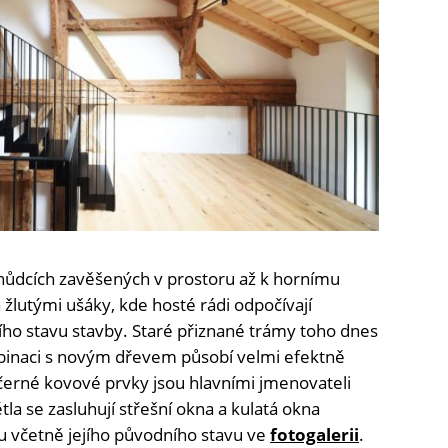
hůdcích zavěšených v prostoru až k hornímu
žlutými ušáky, kde hosté rádi odpočívají
dního stavu stavby. Staré přiznané trámy toho dnes
ombinaci s novým dřevem působí velmi efektně
 černé kovové prvky jsou hlavními jmenovateli
la se zasluhují střešní okna a kulatá okna
bu včetně jejího původního stavu ve
fotogalerii
.