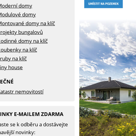
Moderní domy
Modulové domy
ontované domy na klíč
rojekty bungalovů
odinné domy na klíč
oubenky na klíč
ruby na klíč
iny house
TEČNÉ
atastr nemovitostí
INKY E-MAILEM ZDARMA
aste se k odběru a dostávejte
avější novinky: