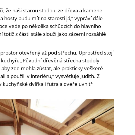
či, že naši starou stodolu ze dřeva a kamene
hosty budu mít na starosti já,“ vypráví dále
epce vede po několika schůdcích do hlavního
 totiž z části stále slouží jako zázemí rozsáhlé
prostor otevřený až pod střechu. Uprostřed stojí
á kuchyň. „Původní dřevěná střecha stodoly
 aby zde mohla zůstat, ale prakticky veškeré
 a použili v interiéru,“ vysvětluje Judith. Z
kuchyňské dvířka i futra a dveře uvnitř