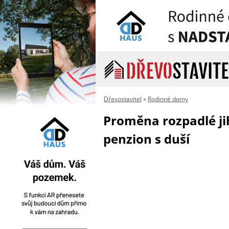
Dřevostavitel
»
Rodinné domy
Proměna rozpadlé ji
penzion s duší