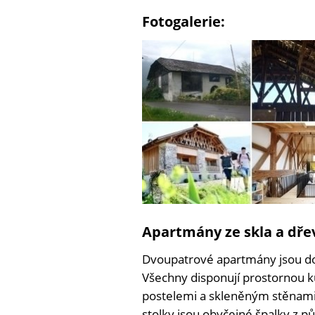
Fotogalerie:
Apartmány ze skla a dře
Dvoupatrové apartmány jsou do
Všechny disponují prostornou k
postelemi a skleněným stěnami 
stolky jsou obyčejné špalky z p