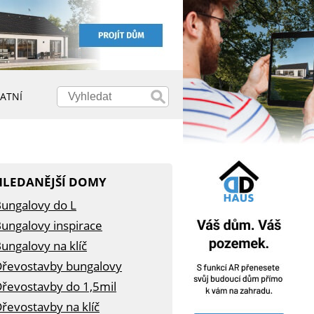
ATNÍ
HLEDANĚJŠÍ DOMY
ungalovy do L
ungalovy inspirace
ungalovy na klíč
řevostavby bungalovy
řevostavby do 1,5mil
řevostavby na klíč