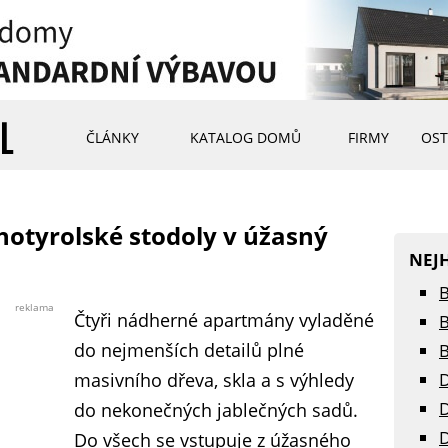
ČLÁNKY
KATALOG DOMŮ
FIRMY
OST
hotyrolské stodoly v úžasný
NEJ
B
reklama
Čtyři nádherné apartmány vyladěné
B
do nejmenších detailů plné
B
masivního dřeva, skla a s výhledy
D
D
do nekonečných jablečných sadů.
D
Do všech se vstupuje z úžasného