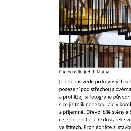
Photocredit: Judith Matha
Judith nás vede po kovových sc
posezení pod střechou s dvěma 
a prohlížejí si fotografie půvo
sice již tolik nenesou, ale v k
a příjemně. Dřevo, bílé stěny a
celého prostoru. O dostatek svět
ve štítech. Prohlédněte si stav