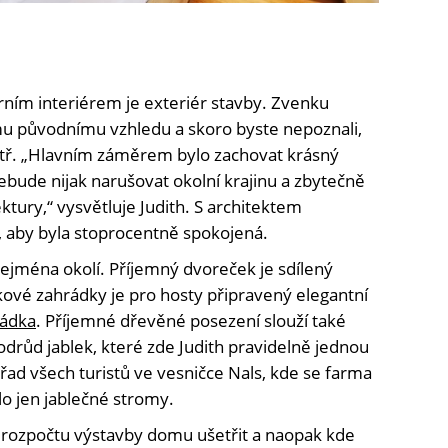
ním interiérem je exteriér stavby. Zvenku
ému původnímu vzhledu a skoro byste nepoznali,
itř. „Hlavním záměrem bylo zachovat krásný
bude nijak narušovat okolní krajinu a zbytečně
ektury,“ vysvětluje Judith. S architektem
a, aby byla stoprocentně spokojená.
ejména okolí. Příjemný dvoreček je sdílený
ové zahrádky je pro hosty připravený elegantní
rádka
. Příjemné dřevěné posezení slouží také
drůd jablek, které zde Judith pravidelně jednou
řad všech turistů ve vesničce Nals, kde se farma
lo jen jablečné stromy.
 rozpočtu výstavby domu ušetřit a naopak kde