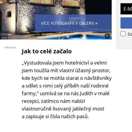
E-M
»
VÍCE FOTOGRAFIÍ V GALERII
So
i
Foto:
Judith
reklama
Jak to celé začalo
Matha
„Vystudovala jsem hotelnictví a velmi
jsem toužila mít vlastní úžasný prostor,
kde bych se mohla starat o návštěvníky
a sdílet s nimi celý příběh naší rodinné
farmy,“ usmívá se na nás Judith v malé
recepci, zatímco nám nabízí
vlastnoručně lisovaný jablečný most
a zapisuje si čísla našich pasů.