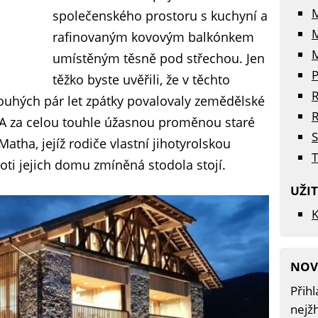
společenského prostoru s kuchyní a
rafinovaným kovovým balkónkem
M
umístěným těsně pod střechou. Jen
P
těžko byste uvěřili, že v těchto
R
ouhých pár let zpátky povalovaly zemědělské
R
. A za celou touhle úžasnou proměnou staré
S
Matha, jejíž rodiče vlastní jihotyrolskou
T
oti jejich domu zmíněná stodola stojí.
UŽI
K
NOV
Přihl
nejžh