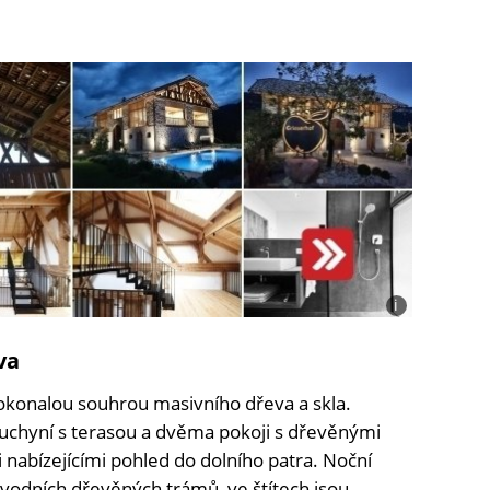
i
Foto:
Judith
va
Matha,
Kateřina
konalou souhrou masivního dřeva a skla.
Petríková
uchyní s terasou a dvěma pokoji s dřevěnými
nabízejícími pohled do dolního patra. Noční
ůvodních dřevěných trámů, ve štítech jsou