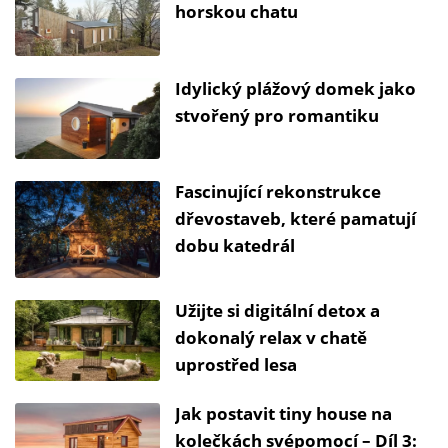
horskou chatu
Idylický plážový domek jako
stvořený pro romantiku
Fascinující rekonstrukce
dřevostaveb, které pamatují
dobu katedrál
Užijte si digitální detox a
dokonalý relax v chatě
uprostřed lesa
Jak postavit tiny house na
kolečkách svépomocí – Díl 3: