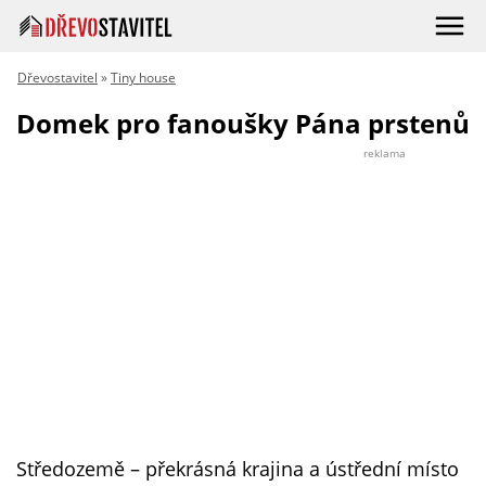
Dřevostavitel
»
Tiny house
Domek pro fanoušky Pána prstenů
reklama
Středozemě
–
překrásná krajina a ústřední místo