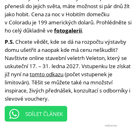
přenesli do jejich světa, máte možnost si pár dnů žít
jako hobit. Cena za noc v Hobitím domečku
v Coloradu je 199 amerických dolarů. Prohlédněte si
ho celý důkladně ve
fotogalerii
.
P.S.
Chcete vědět, kde se dá na rozpočtu výstavby
domu ušetřit a naopak kde má cenu neškudlit?
Navštivte online stavební veletrh Veleton, který se
uskuteční 17. – 31. ledna 2027. Vstupenku lze získat
již nyní na
tomto odkazu
(počet vstupenek je
limitován). Těšit se můžete také na množství
inspirace, živých přednášek, konzultací s odborníky i
slevové vouchery.
SDÍLET ČLÁNEK
reklama