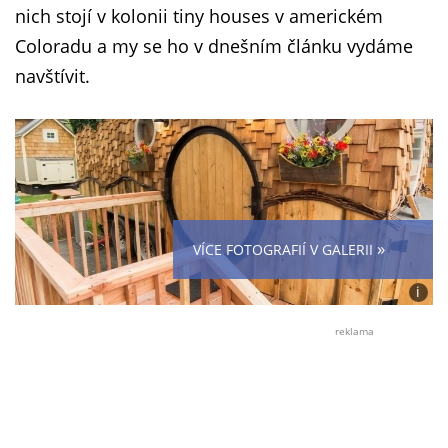
nich stojí v kolonii tiny houses v americkém
Coloradu a my se ho v dnešním článku vydáme
navštívit.
»
VÍCE FOTOGRAFIÍ V GALERII
i
Foto:
WeeC
reklama