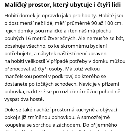
Maličký prostor, který ubytuje i čtyři lidi
Hobití domek je opravdu jako pro hobity. Hobité jsou
o dost menší než lidé, měří průměrně 90 až 100 cm.
Jejich domky jsou maličké a i ten náš má plochu
pouhých 16 metrů čtverečných. Ale nemusíte se bát,
obsahuje všechno, co ke skromnému bydlení
potřebujete, a nábytek naštěstí není upraven
na hobití velikosti! V případě potřeby v domku můžou
přenocovat až čtyři osoby. Má totiž velkou
manželskou postel v podkroví, do kterého se
dostanete po točitých schodech. Navíc je v přízemí
pohovka, na které se po rozložení můžou pohodlně
vyspat dva hosté.
Dole se také nachází prostorná kuchyně a obývací
pokoj s již zmíněnou pohovkou. A samozřejmě
koupelna se sprchou a záchodem. Do příjemného