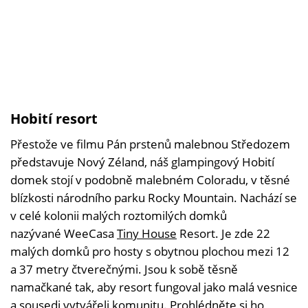
Hobití resort
Přestože ve filmu Pán prstenů malebnou Středozem
představuje Nový Zéland, náš glampingový Hobití
domek stojí v podobně malebném Coloradu, v těsné
blízkosti národního parku Rocky Mountain. Nachází se
v celé kolonii malých roztomilých domků
nazývané WeeCasa
Tiny House
Resort. Je zde 22
malých domků pro hosty s obytnou plochou mezi 12
a 37 metry čtverečnými. Jsou k sobě těsně
namačkané tak, aby resort fungoval jako malá vesnice
a sousedi vytvářeli komunitu. Prohlédněte si ho