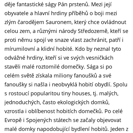
děje fantastické ságy Pán prstenů. Mezi její
obyvatele a hlavní hrdiny příběhů o boji mezi
zlým čarodějem Sauronem, který chce ovládnout
celou zem, a různými národy Středozemě, kteří se
proti němu spojí ve snaze vlast zachránit, patří i
mírumilovní a klidní hobité. Kdo by neznal tyto
odvážné hrdiny, kteří si ve svých vesničkách
stavěli malé roztomilé domečky. Sága si po
celém světě získala miliony fanoušků a své
fanoušky si našla i neobvyklá hobití obydlí. Spolu
s rostoucí popularitou tiny houses, tj. malých,
jednoduchých, často ekologických domků,
vzrostla i oblíbenost hobitích domečků. Po celé
Evropě i Spojených státech se začaly objevovat
malé domky napodobující bydlení hobitů. Jeden z