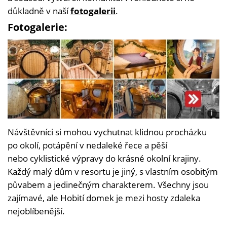
důkladně v naší
fotogalerii
.
Fotogalerie:
i
Foto:
Návštěvníci si mohou vychutnat klidnou procházku
WeeC
Helga
po okolí, potápění v nedaleké řece a pěší
Jalaja
nebo cyklistické výpravy do krásné okolní krajiny.
Každý malý dům v resortu je jiný, s vlastním osobitým
půvabem a jedinečným charakterem. Všechny jsou
zajímavé, ale Hobití domek je mezi hosty zdaleka
nejoblíbenější.