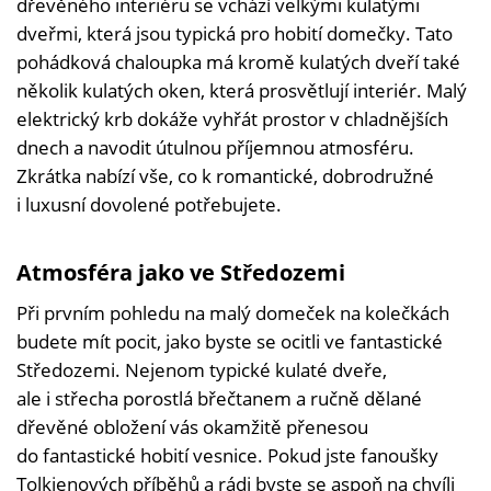
dřevěného interiéru se vchází velkými kulatými
dveřmi, která jsou typická pro hobití domečky. Tato
pohádková chaloupka má kromě kulatých dveří také
několik kulatých oken, která prosvětlují interiér. Malý
elektrický krb dokáže vyhřát prostor v chladnějších
dnech a navodit útulnou příjemnou atmosféru.
Zkrátka nabízí vše, co k romantické, dobrodružné
i luxusní dovolené potřebujete.
Atmosféra jako ve Středozemi
Při prvním pohledu na malý domeček na kolečkách
budete mít pocit, jako byste se ocitli ve fantastické
Středozemi. Nejenom typické kulaté dveře,
ale i střecha porostlá břečtanem a ručně dělané
dřevěné obložení vás okamžitě přenesou
do fantastické hobití vesnice. Pokud jste fanoušky
Tolkienových příběhů a rádi byste se aspoň na chvíli