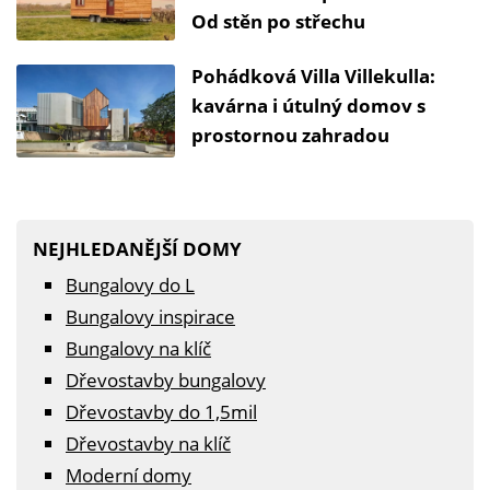
Od stěn po střechu
Pohádková Villa Villekulla:
kavárna i útulný domov s
prostornou zahradou
NEJHLEDANĚJŠÍ DOMY
Bungalovy do L
Bungalovy inspirace
Bungalovy na klíč
Dřevostavby bungalovy
Dřevostavby do 1,5mil
Dřevostavby na klíč
Moderní domy