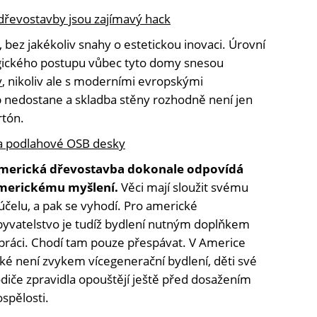
dřevostavby jsou zajímavý hack
 bez jakékoliv snahy o estetickou inovaci. Úrovní
ogického postupu vůbec tyto domy snesou
y
, nikoliv ale s moderními evropskými
 nedostane a skladba stěny rozhodně není jen
rtón.
 a podlahové OSB desky
merická dřevostavba dokonale odpovídá
merickému myšlení.
Věci mají sloužit svému
účelu, a pak se vyhodí. Pro americké
byvatelstvo je tudíž bydlení nutným doplňkem
 práci. Chodí tam pouze přespávat. V Americe
ké není zvykem vícegenerační bydlení, děti své
diče zpravidla opouštějí ještě před dosažením
spělosti.