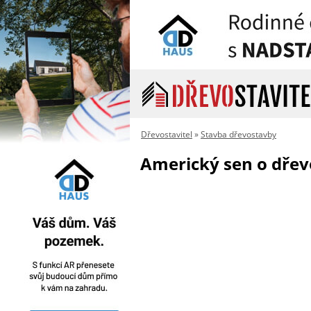
Dřevostavitel
»
Stavba dřevostavby
Americký sen o dře