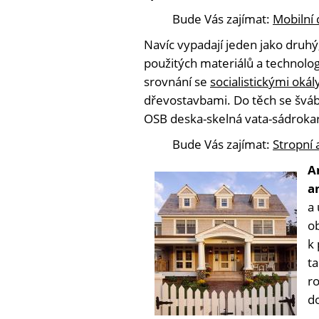
Bude Vás zajímat:
Mobilní 
Navíc vypadají jeden jako druhý,
použitých materiálů a technol
srovnání se
socialistickými okál
dřevostavbami. Do těch se šváb
OSB deska-skelná vata-sádroka
Bude Vás zajímat:
Stropní
A
a
a 
o
k
ta
ro
do