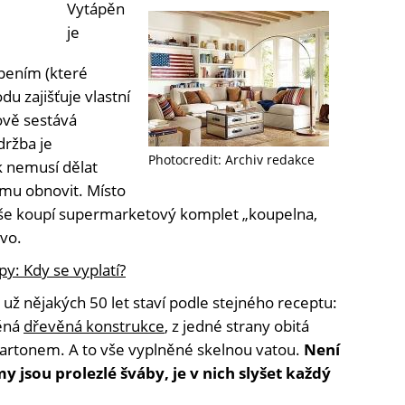
Vytápěn
je
pením (které
du zajišťuje vlastní
ově sestává
držba je
Photocredit: Archiv redakce
ak nemusí dělat
omu obnovit. Místo
uše koupí supermarketový komplet „koupelna,
vo.
y: Kdy se vyplatí?
už nějakých 50 let staví podle stejného receptu:
věná
dřevěná konstrukce
, z jedné strany obitá
artonem. A to vše vyplněné skelnou vatou.
Není
 jsou prolezlé šváby, je v nich slyšet každý