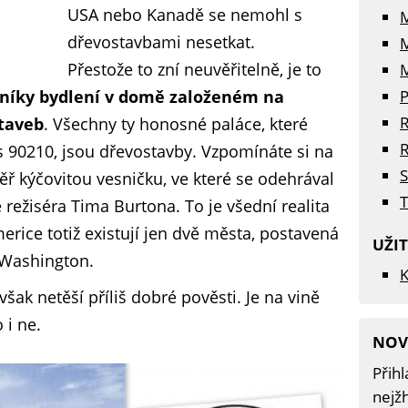
USA nebo Kanadě se nemohl s
dřevostavbami nesetkat.
Přestože to zní neuvěřitelně, je to
M
níky bydlení v domě založeném na
P
R
taveb
. Všechny ty honosné paláce, které
R
ls 90210, jsou dřevostavby. Vzpomínáte si na
S
ěř kýčovitou vesničku, ve které se odehrával
T
e režiséra Tima Burtona. To je všední realita
rice totiž existují jen dvě města, postavená
UŽI
 Washington.
K
šak netěší příliš dobré pověsti. Je na vině
 i ne.
NOV
Přihl
nejžh