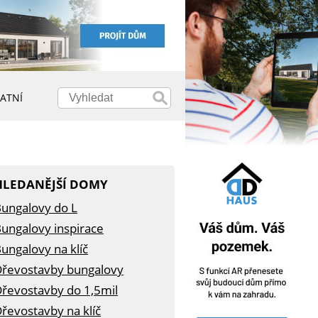
ATNÍ
HLEDANĚJŠÍ DOMY
ungalovy do L
ungalovy inspirace
ungalovy na klíč
řevostavby bungalovy
řevostavby do 1,5mil
řevostavby na klíč