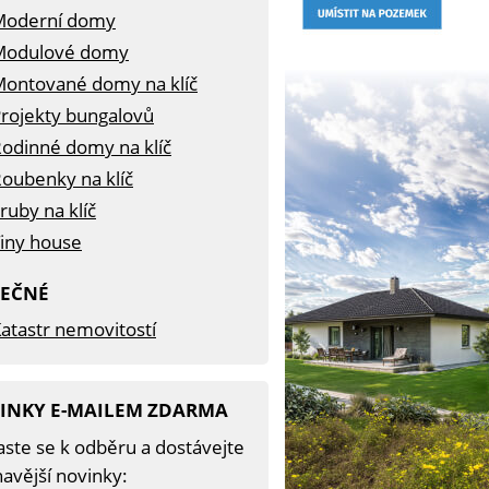
Moderní domy
Modulové domy
ontované domy na klíč
rojekty bungalovů
odinné domy na klíč
oubenky na klíč
ruby na klíč
iny house
TEČNÉ
atastr nemovitostí
INKY E-MAILEM ZDARMA
aste se k odběru a dostávejte
avější novinky: