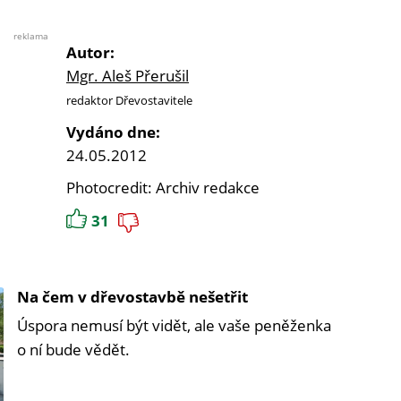
reklama
Autor:
Mgr. Aleš Přerušil
redaktor Dřevostavitele
Vydáno dne:
24.05.2012
Photocredit: Archiv redakce
31
Na čem v dřevostavbě nešetřit
Úspora nemusí být vidět, ale vaše peněženka
o ní bude vědět.