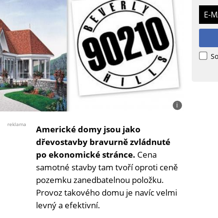
E-M
So
i
Foto:
Archiv
reklama
Americké domy jsou jako
redakce
dřevostavby bravurně zvládnuté
po ekonomické stránce.
Cena
samotné stavby tam tvoří oproti ceně
pozemku zanedbatelnou položku.
Provoz takového domu je navíc velmi
levný a efektivní.