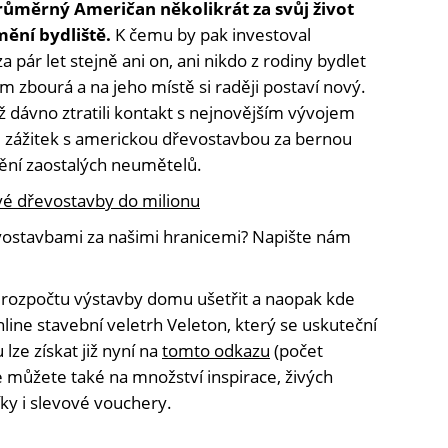
růměrný Američan několikrát za svůj život
mění bydliště.
K čemu by pak investoval
pár let stejně ani on, ani nikdo z rodiny bydlet
 zbourá a na jeho místě si raději postaví nový.
ž dávno ztratili kontakt s nejnovějším vývojem
 zážitek s americkou dřevostavbou za bernou
mění zaostalých neumětelů.
é dřevostavby do milionu
evostavbami za našimi hranicemi? Napište nám
 rozpočtu výstavby domu ušetřit a naopak kde
line stavební veletrh Veleton, který se uskuteční
lze získat již nyní na
tomto odkazu
(počet
se můžete také na množství inspirace, živých
ky i slevové vouchery.