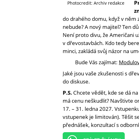
P
Photocredit: Archiv redakce
z
do drahého domu, když v něm za 
nebude? A nový majitel? Ten dům
Není proto divu, že Američani u
v dřevostavbách. Kdo tedy bere
minci, zakládá svůj názor na u
Bude Vás zajímat:
Modulov
Jaké jsou vaše zkušenosti s dř
do diskuse.
P.S.
Chcete vědět, kde se dá na
má cenu neškudlit? Navštivte on
17. – 31. ledna 2027. Vstupenku 
vstupenek je limitován). Těšit 
přednášek, konzultací s odborní