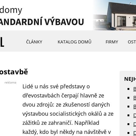
ČLÁNKY
KATALOG DOMŮ
FIRMY
OST
vostavbě
NEJ
reklama
Lidé u nás své představy o
B
dřevostavbách čerpají hlavně ze
B
dvou zdrojů: ze zkušeností daných
B
výstavbou socialistických okálů a ze
D
zážitků ze zahraničí. Například
D
každý, kdo byl někdy na návštěvě v
D