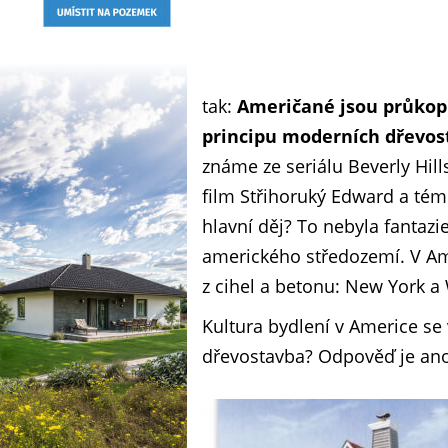
tak:
Američané jsou průkop
principu moderních dřevos
známe ze seriálu Beverly Hil
film Střihoruký Edward a tém
hlavní děj? To nebyla fantazi
amerického středozemí. V Ame
z cihel a betonu: New York a
Kultura bydlení v Americe se v
dřevostavba? Odpověď je ano