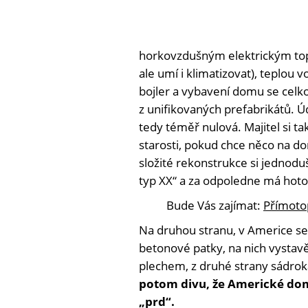
horkovzdušným elektrickým to
ale umí i klimatizovat), teplou vo
bojler a vybavení domu se celk
z unifikovaných prefabrikátů. Ú
tedy téměř nulová. Majitel si t
starosti, pokud chce něco na d
složité rekonstrukce si jednod
typ XX“ a za odpoledne má hoto
Bude Vás zajímat:
Přímotop
Na druhou stranu, v Americe se 
betonové patky, na nich vysta
plechem, z druhé strany sádrok
potom divu, že Americké domy
„prd“.