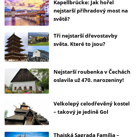
Kapellbrücke: Jak hořel
nejstarší příhradový most na
světě?
Tři nejstarší dřevostavby
světa. Které to jsou?
Nejstarší roubenka v Čechách
oslavila už 470. narozeniny!
Velkolepý celodřevěný kostel
– takový je jedině Gol
Thajská Sagrada Família –