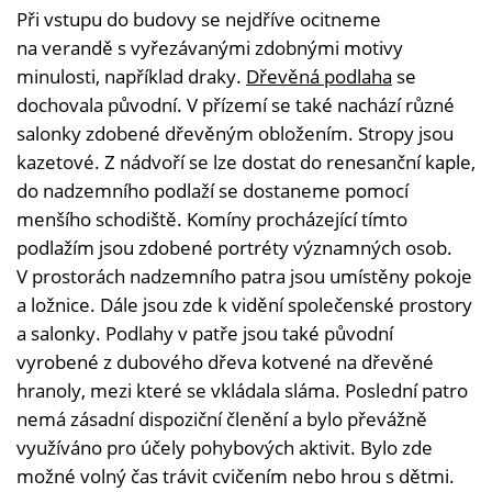
Při vstupu do budovy se nejdříve ocitneme
na verandě s vyřezávanými zdobnými motivy
minulosti, například draky.
Dřevěná podlaha
se
dochovala původní. V přízemí se také nachází různé
salonky zdobené dřevěným obložením. Stropy jsou
kazetové. Z nádvoří se lze dostat do renesanční kaple,
do nadzemního podlaží se dostaneme pomocí
menšího schodiště. Komíny procházející tímto
podlažím jsou zdobené portréty významných osob.
V prostorách nadzemního patra jsou umístěny pokoje
a ložnice. Dále jsou zde k vidění společenské prostory
a salonky. Podlahy v patře jsou také původní
vyrobené z dubového dřeva kotvené na dřevěné
hranoly, mezi které se vkládala sláma. Poslední patro
nemá zásadní dispoziční členění a bylo převážně
využíváno pro účely pohybových aktivit. Bylo zde
možné volný čas trávit cvičením nebo hrou s dětmi.