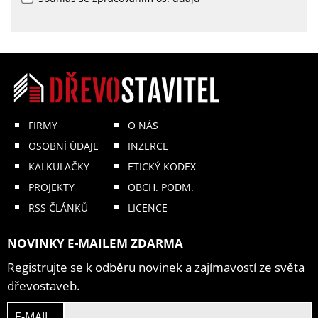
FIRMY
O NÁS
OSOBNÍ ÚDAJE
INZERCE
KALKULAČKY
ETICKÝ KODEX
PROJEKTY
OBCH. PODM.
RSS ČLÁNKŮ
LICENCE
NOVINKY E-MAILEM ZDARMA
Registrujte se k odběru novinek a zajímavostí ze světa
dřevostaveb.
E-MAIL