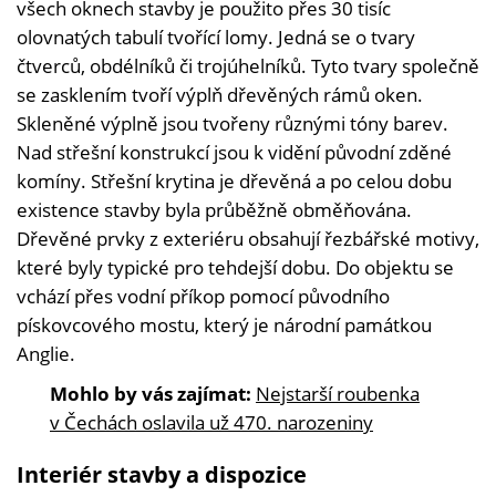
všech oknech stavby je použito přes 30 tisíc
olovnatých tabulí tvořící lomy. Jedná se o tvary
čtverců, obdélníků či trojúhelníků. Tyto tvary společně
se zasklením tvoří výplň dřevěných rámů oken.
Skleněné výplně jsou tvořeny různými tóny barev.
Nad střešní konstrukcí jsou k vidění původní zděné
komíny. Střešní krytina je dřevěná a po celou dobu
existence stavby byla průběžně obměňována.
Dřevěné prvky z exteriéru obsahují řezbářské motivy,
které byly typické pro tehdejší dobu. Do objektu se
vchází přes vodní příkop pomocí původního
pískovcového mostu, který je národní památkou
Anglie.
Mohlo by vás zajímat:
Nejstarší roubenka
v Čechách oslavila už 470. narozeniny
Interiér stavby a dispozice