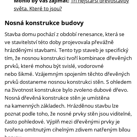
Mohlo by vás zajímat:
Tři nejstarší dřevostavby
světa. Které to jsou?
Nosná konstrukce budovy
Stavba domu pochází z období renesance, která se
ve stavitelství této doby projevovala převážně
hrázděnými stavbami. Tento typ staveb je specifický
tím, že nosnou konstrukci tvoří kombinace dřevěných
prvků, které mohou být svislé, vodorovné
nebo šikmé. Vzájemným spojením těchto dřevěných
prvků dostaneme nosnou konstrukci stěn. S ohledem
na životnost konstrukce bylo zvoleno dubové dřevo.
Nosná dřevěná konstrukce stěn je umístěna
na kamenných základech. Hrázděnou stavbu lze
poznat podle toho, že nosné prvky stěn jsou viditelné,
často pohledové. Výplň mezi dřevěnými prvky je
tvořena omítnutým cihelným zdivem natřeným bílou