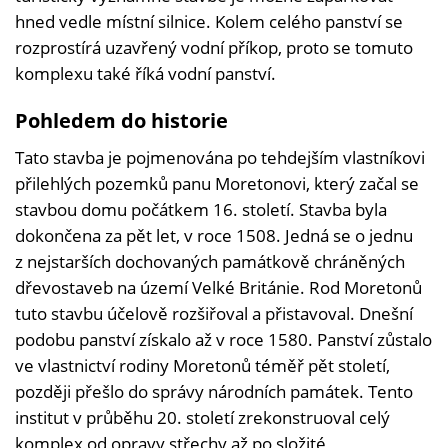
hned vedle místní silnice. Kolem celého panství se
rozprostírá uzavřený vodní příkop, proto se tomuto
komplexu také říká vodní panství.
Pohledem do historie
Tato stavba je pojmenována po tehdejším vlastníkovi
přilehlých pozemků panu Moretonovi, který začal se
stavbou domu počátkem 16. století. Stavba byla
dokončena za pět let, v roce 1508. Jedná se o jednu
z nejstarších dochovaných památkově chráněných
dřevostaveb na území Velké Británie. Rod Moretonů
tuto stavbu účelově rozšiřoval a přistavoval. Dnešní
podobu panství získalo až v roce 1580. Panství zůstalo
ve vlastnictví rodiny Moretonů téměř pět století,
později přešlo do správy národních památek. Tento
institut v průběhu 20. století zrekonstruoval celý
komplex od opravy střechy až po složité