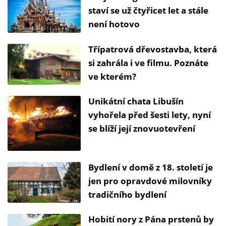
staví se už čtyřicet let a stále
není hotovo
Třípatrová dřevostavba, která
si zahrála i ve filmu. Poznáte
ve kterém?
Unikátní chata Libušín
vyhořela před šesti lety, nyní
se blíží její znovuotevření
Bydlení v domě z 18. století je
jen pro opravdové milovníky
tradičního bydlení
Hobití nory z Pána prstenů by