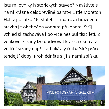
Jste milovníky historických staveb? Navštivte s
námi krásné celodřevěné panství Little Moreton
Hall z počátku 16. století. Třípatrová hrázděná
stavba je obehnána vodním příkopem. Svůj
vzhled si zachovává i po více než půl tisíciletí. Z
venkovní strany lze obdivovat krásná okna a z
vnitřní strany například ukázky řezbářské práce
tehdejší doby. Prohlédněte si ji s námi zblízka.
»
VÍCE FOTOGRAFIÍ V GALERII
i
Foto: