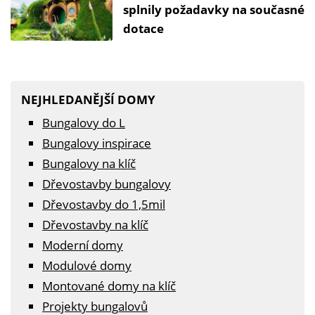
splnily požadavky na současné
dotace
NEJHLEDANĚJŠÍ DOMY
Bungalovy do L
Bungalovy inspirace
Bungalovy na klíč
Dřevostavby bungalovy
Dřevostavby do 1,5mil
Dřevostavby na klíč
Moderní domy
Modulové domy
Montované domy na klíč
Projekty bungalovů