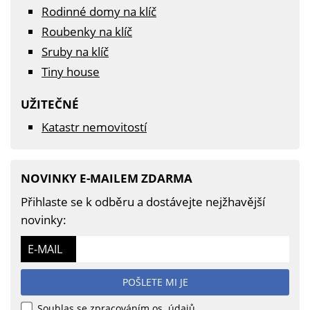
Rodinné domy na klíč
Roubenky na klíč
Sruby na klíč
Tiny house
UŽITEČNÉ
Katastr nemovitostí
NOVINKY E-MAILEM ZDARMA
Přihlaste se k odběru a dostávejte nejžhavější
novinky:
E-MAIL
POŠLETE MI JE
Souhlas se zpracováním os. údajů