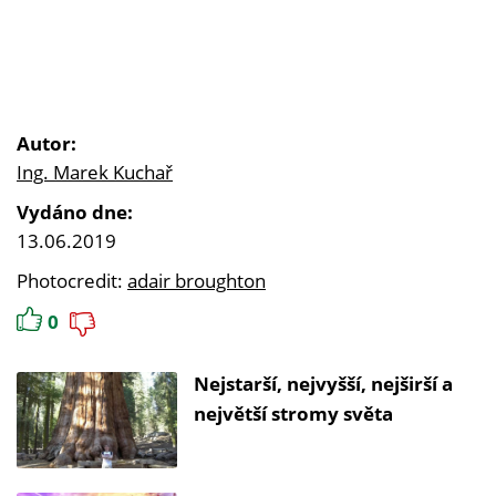
Autor:
Ing. Marek Kuchař
Vydáno dne:
13.06.2019
Photocredit:
adair broughton
0
Nejstarší, nejvyšší, nejširší a
největší stromy světa