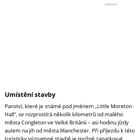
adair
reklama
brou
Umístění stavby
Panství, které je známé pod jménem „Little Moreton
Hall“, se rozprostírá několik kilometrů od malého
města Congleton ve Velké Británii – asi hodinu jízdy
autem na jih od města Manchester. Při příjezdu k této
turisticky významné stavbě je možné zaparkovat