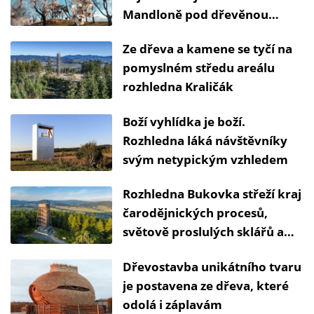
Mandloně pod dřevěnou
rozhlednou v Hustopečích
Ze dřeva a kamene se tyčí na
pomyslném středu areálu
rozhledna Kraličák
Boží vyhlídka je boží.
Rozhledna láká návštěvníky
svým netypickým vzhledem
Rozhledna Bukovka střeží kraj
čarodějnických procesů,
světově proslulých sklářů a
tajemných kostelů
Dřevostavba unikátního tvaru
je postavena ze dřeva, které
odolá i záplavám