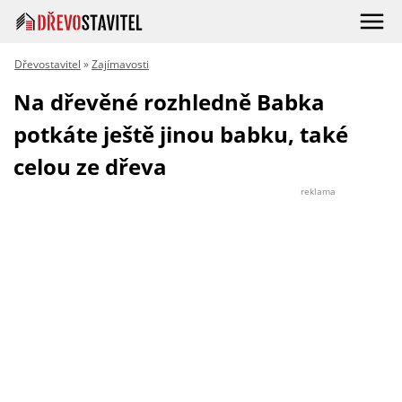
Dřevostavitel
»
Zajímavosti
Na dřevěné rozhledně Babka
potkáte ještě jinou babku, také
celou ze dřeva
reklama