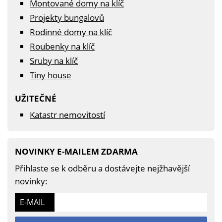
Montované domy na klíč
Projekty bungalovů
Rodinné domy na klíč
Roubenky na klíč
Sruby na klíč
Tiny house
UŽITEČNÉ
Katastr nemovitostí
NOVINKY E-MAILEM ZDARMA
Přihlaste se k odběru a dostávejte nejžhavější
novinky:
E-MAIL