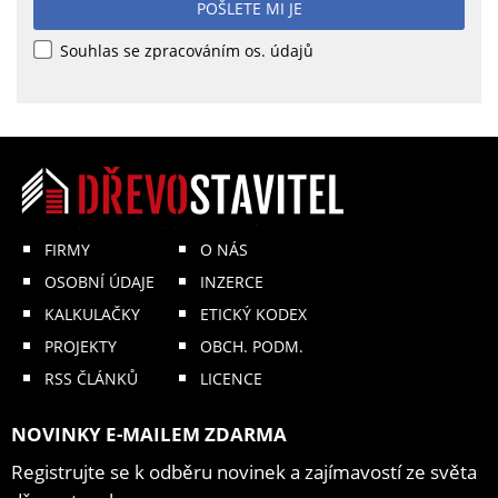
POŠLETE MI JE
Souhlas se zpracováním os. údajů
FIRMY
O NÁS
OSOBNÍ ÚDAJE
INZERCE
KALKULAČKY
ETICKÝ KODEX
PROJEKTY
OBCH. PODM.
RSS ČLÁNKŮ
LICENCE
NOVINKY E-MAILEM ZDARMA
Registrujte se k odběru novinek a zajímavostí ze světa