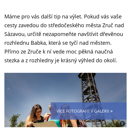
Máme pro vás další tip na výlet. Pokud vás vaše
cesty zavedou do středočeského města Zruč nad
Sázavou, určitě nezapomeňte navštívit dřevěnou
rozhlednu Babka, která se tyčí nad městem.
Přímo ze Zruče k ní vede moc pěkná naučná
stezka a z rozhledny je krásný výhled do okolí.
»
VÍCE FOTOGRAFIÍ V GALERII
i
Foto: