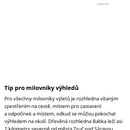
Se
reklama
souh
měst
Zruč
nad
Sáza
Tip pro milovníky výhledů
Pro všechny milovníky výletů je rozhledna vítaným
zpestřením na cestě, místem pro zastavení
a odpočinek a místem, odkud se můžou pokochat
výhledem na okolí. Dřevěná rozhledna Babka leží asi
2 kilometry severně od města Zruč nad Sázavou,