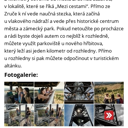
v lokalitě, které se říká „Mezi cestami“. Přímo ze
Zruče k ní vede naučná stezka, která začíná
u vlakového nádraží a vede přes historické centrum
města a zámecký park. Pokud netoužíte po procházce
a rádi byste dojeli autem co nejblíž k rozhledně,
můžete využít parkoviště u nového hřbitova,
který leží asi jeden kilometr od rozhledny. Přímo
u rozhledny si pak můžete odpočinout v turistickém
altánku.
Fotogalerie:
i