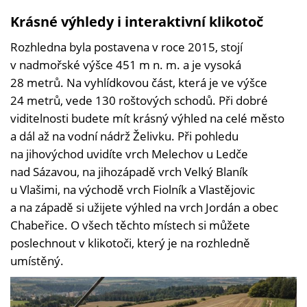
Foto:
Se
Krásné výhledy i interaktivní klikotoč
souh
měst
Rozhledna byla postavena v roce 2015, stojí
Zruč
nad S
v nadmořské výšce 451 m n. m. a je vysoká
28 metrů. Na vyhlídkovou část, která je ve výšce
24 metrů, vede 130 roštových schodů. Při dobré
viditelnosti budete mít krásný výhled na celé město
a dál až na vodní nádrž Želivku. Při pohledu
na jihovýchod uvidíte vrch Melechov u Ledče
nad Sázavou, na jihozápadě vrch Velký Blaník
u Vlašimi, na východě vrch Fiolník a Vlastějovic
a na západě si užijete výhled na vrch Jordán a obec
Chabeřice. O všech těchto místech si můžete
poslechnout v klikotoči, který je na rozhledně
umístěný.