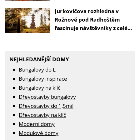
Jurkovičova rozhledna v
Rožnově pod Radhoštěm
fascinuje návštěvníky z celého
světa
NEJHLEDANĚJŠÍ DOMY
Bungalovy do L
Bungalovy inspirace
Bungalovy na klíč
Dřevostavby bungalovy
Dřevostavby do 1,5mil
Dřevostavby na klíč
Moderní domy
Modulové domy