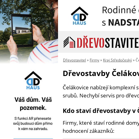
Dřevostavitel
»
Firmy
»
Kraj Středočeský
» Č
Dřevostavby Čeláko
Čelákovice nabízejí komplexní
srubů. Nechybí servis pro dřev
Kdo staví dřevostavby v 
Firmy, které staví rodinné domy
hodnocení zákazníků: