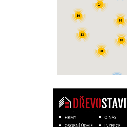
14
10
99
13
18
20
6
FIRMY
O NÁS
OSOBNÍ ÚDAJE
INZERCE