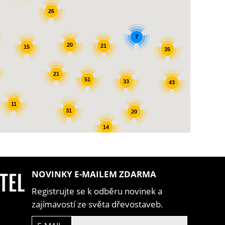
26
7
20
21
15
35
21
51
33
43
11
31
20
14
NOVINKY E-MAILEM ZDARMA
Registrujte se k odběru novinek a
zajímavostí ze světa dřevostaveb.