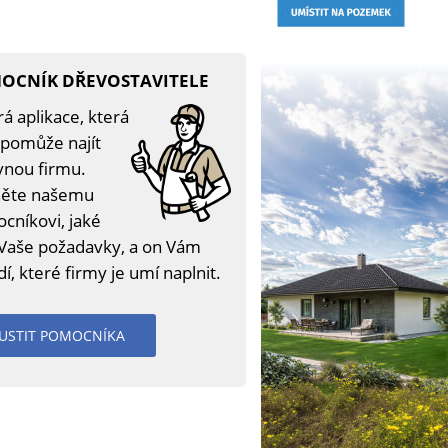
OCNÍK DŘEVOSTAVITELE
á aplikace, která
pomůže najít
vnou firmu.
ěte našemu
cníkovi, jaké
 Vaše požadavky, a on Vám
í, které firmy je umí naplnit.
USTIT POMOCNÍKA