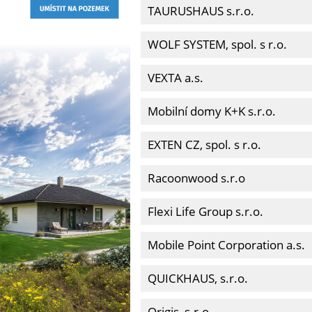
TAURUSHAUS s.r.o.
WOLF SYSTEM, spol. s r.o.
VEXTA a.s.
Mobilní domy K+K s.r.o.
EXTEN CZ, spol. s r.o.
Racoonwood s.r.o
Flexi Life Group s.r.o.
Mobile Point Corporation a.s.
QUICKHAUS, s.r.o.
Origis, s.r.o.