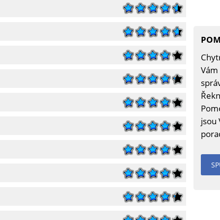
POM
Chytr
Vám 
sprá
Řekn
Pomo
jsou
porad
SP