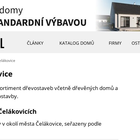
ČLÁNKY
KATALOG DOMŮ
FIRMY
OST
elákovice
vice
 sortiment dřevostaveb včetně dřevěných domů a
ostavby.
Čelákovicích
 v okolí města Čelákovice, seřazeny podle