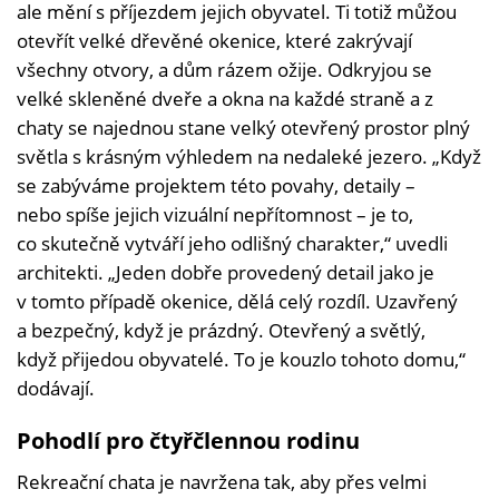
ale mění s příjezdem jejich obyvatel. Ti totiž můžou
otevřít velké dřevěné okenice, které zakrývají
všechny otvory, a dům rázem ožije. Odkryjou se
velké skleněné dveře a okna na každé straně a z
chaty se najednou stane velký otevřený prostor plný
světla s krásným výhledem na nedaleké jezero. „Když
se zabýváme projektem této povahy, detaily –
nebo spíše jejich vizuální nepřítomnost – je to,
co skutečně vytváří jeho odlišný charakter,“ uvedli
architekti. „Jeden dobře provedený detail jako je
v tomto případě okenice, dělá celý rozdíl. Uzavřený
a bezpečný, když je prázdný. Otevřený a světlý,
když přijedou obyvatelé. To je kouzlo tohoto domu,“
dodávají.
Pohodlí pro čtyřčlennou rodinu
Rekreační chata je navržena tak, aby přes velmi