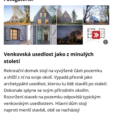
i
Foto:
Norbe
Venkovská usedlost jako z minulých
Tukaj
století
Rekreační domek stojí na vyvýšené části pozemku
a shlíží z ní na svoje okolí. Vypadá přesně jako
archetypální usedlost, kterou tu lidé stavěli po staletí.
Dokonale splyne se svým přírodním okolím.
Rozvržení staveb na pozemku odpovídá typickým
venkovským usedlostem. Hlavní dům stojí
naproti menší stavbě, obě se nacházejí