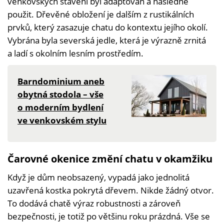
venkovských stavení byl adaptován a následně
použit. Dřevěné obložení je dalším z rustikálních
prvků, který zasazuje chatu do kontextu jejího okolí.
Vybrána byla severská jedle, která je výrazně zrnitá
a ladí s okolním lesním prostředím.
Barndominium aneb
obytná stodola – vše
o moderním bydlení
ve venkovském stylu
Čarovné okenice změní chatu v okamžiku
Když je dům neobsazený, vypadá jako jednolitá
uzavřená kostka pokrytá dřevem. Nikde žádný otvor.
To dodává chatě výraz robustnosti a zároveň
bezpečnosti, je totiž po většinu roku prázdná. Vše se