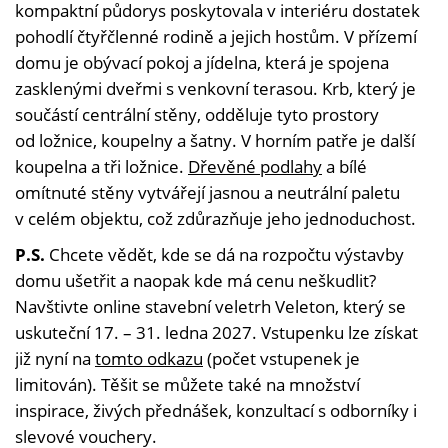
kompaktní půdorys poskytovala v interiéru dostatek
pohodlí čtyřčlenné rodině a jejich hostům. V přízemí
domu je obývací pokoj a jídelna, která je spojena
zasklenými dveřmi s venkovní terasou. Krb, který je
součástí centrální stěny, odděluje tyto prostory
od ložnice, koupelny a šatny. V horním patře je další
koupelna a tři ložnice.
Dřevěné podlahy
a bílé
omítnuté stěny vytvářejí jasnou a neutrální paletu
v celém objektu, což zdůrazňuje jeho jednoduchost.
P.S.
Chcete vědět, kde se dá na rozpočtu výstavby
domu ušetřit a naopak kde má cenu neškudlit?
Navštivte online stavební veletrh Veleton, který se
uskuteční 17. – 31. ledna 2027. Vstupenku lze získat
již nyní na
tomto odkazu
(počet vstupenek je
limitován). Těšit se můžete také na množství
inspirace, živých přednášek, konzultací s odborníky i
slevové vouchery.