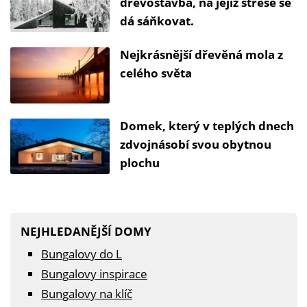
dřevostavba, na jejíž střeše se
dá sáňkovat.
Nejkrásnější dřevěná mola z
celého světa
Domek, který v teplých dnech
zdvojnásobí svou obytnou
plochu
NEJHLEDANĚJŠÍ DOMY
Bungalovy do L
Bungalovy inspirace
Bungalovy na klíč